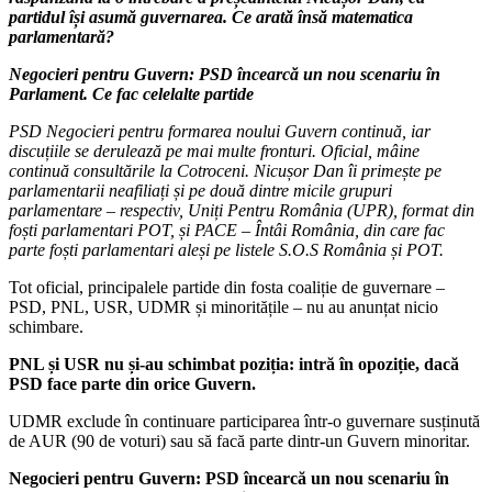
partidul își asumă guvernarea. Ce arată însă matematica
parlamentară?
Negocieri pentru Guvern: PSD încearcă un nou scenariu în
Parlament. Ce fac celelalte partide
PSD Negocieri pentru formarea noului Guvern continuă, iar
discuțiile se derulează pe mai multe fronturi. Oficial, mâine
continuă consultările la Cotroceni. Nicușor Dan îi primește pe
parlamentarii neafiliați și pe două dintre micile grupuri
parlamentare – respectiv, Uniți Pentru România (UPR), format din
foști parlamentari POT, și PACE – Întâi România, din care fac
parte foști parlamentari aleși pe listele S.O.S România și POT.
Tot oficial, principalele partide din fosta coaliție de guvernare –
PSD, PNL, USR, UDMR și minoritățile – nu au anunțat nicio
schimbare.
PNL și USR nu și-au schimbat poziția: intră în opoziție, dacă
PSD face parte din orice Guvern.
UDMR exclude în continuare participarea într-o guvernare susținută
de AUR (90 de voturi) sau să facă parte dintr-un Guvern minoritar.
Negocieri pentru Guvern: PSD încearcă un nou scenariu în