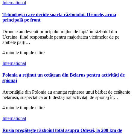
International
Tehnologia care decide soarta războiului. Dronele, arma
principală pe front
Dronele au devenit principalul mijloc de luptă în războiul din
Ucraina, fiind responsabile pentru majoritatea victimelor de pe
ambele părți…
4 minute timp de citire
International
Polonia a reținut un cetățean din Belarus pentru activități de
spionaj
Autoritățile din Polonia au anunțat reținerea unui bărbat de cetățenie
belarusă, suspectat că ar fi desfășurat activități de spionaj în…
4 minute timp de citire
International
Rusia pregătește războiul total asupra Odesei, la 200 km de