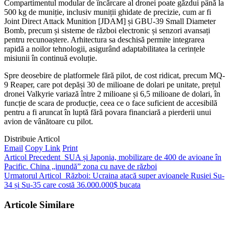
Compartimentul modular de încărcare al dronei poate găzdui până la
500 kg de muniție, inclusiv muniții ghidate de precizie, cum ar fi
Joint Direct Attack Munition [JDAM] și GBU-39 Small Diameter
Bomb, precum și sisteme de război electronic și senzori avansați
pentru recunoaștere. Arhitectura sa deschisă permite integrarea
rapidă a noilor tehnologii, asigurând adaptabilitatea la cerințele
misiunii în continuă evoluție.
Spre deosebire de platformele fără pilot, de cost ridicat, precum MQ-
9 Reaper, care pot depăși 30 de milioane de dolari pe unitate, prețul
dronei Valkyrie variază între 2 milioane și 6,5 milioane de dolari, în
funcție de scara de producție, ceea ce o face suficient de accesibilă
pentru a fi aruncat în luptă fără povara financiară a pierderii unui
avion de vânătoare cu pilot.
Distribuie Articol
Email
Copy Link
Print
Articol Precedent
SUA și Japonia, mobilizare de 400 de avioane în
Pacific. China „inundă” zona cu nave de război
Urmatorul Articol
Război: Ucraina atacă super avioanele Rusiei Su-
34 și Su-35 care costă 36.000.000$ bucata
Articole Similare