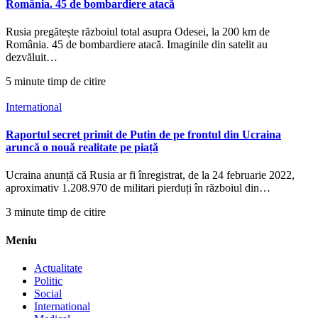
România. 45 de bombardiere atacă
Rusia pregătește războiul total asupra Odesei, la 200 km de
România. 45 de bombardiere atacă. Imaginile din satelit au
dezvăluit…
5 minute timp de citire
International
Raportul secret primit de Putin de pe frontul din Ucraina
aruncă o nouă realitate pe piață
Ucraina anunță că Rusia ar fi înregistrat, de la 24 februarie 2022,
aproximativ 1.208.970 de militari pierduți în războiul din…
3 minute timp de citire
Meniu
Actualitate
Politic
Social
International