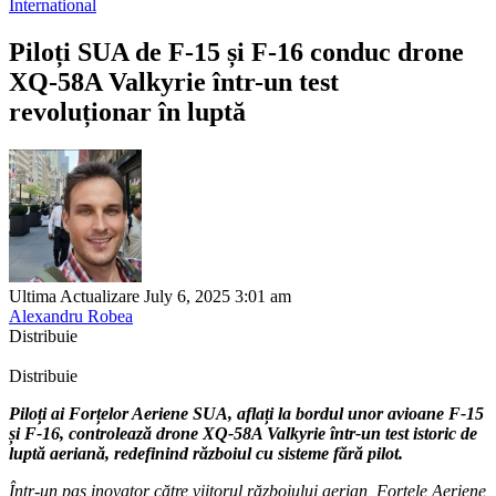
International
Piloți SUA de F-15 și F-16 conduc drone
XQ-58A Valkyrie într-un test
revoluționar în luptă
Ultima Actualizare July 6, 2025 3:01 am
Alexandru Robea
Distribuie
Distribuie
Piloți ai Forțelor Aeriene SUA, aflați la bordul unor avioane F-15
și F-16, controlează drone XQ-58A Valkyrie într-un test istoric de
luptă aeriană, redefinind războiul cu sisteme fără pilot.
Într-un pas inovator către viitorul războiului aerian, Forțele Aeriene