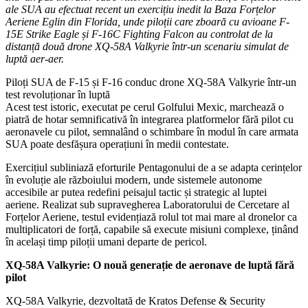
ale SUA au efectuat recent un exercițiu inedit la Baza Forțelor
Aeriene Eglin din Florida, unde piloții care zboară cu avioane F-
15E Strike Eagle și F-16C Fighting Falcon au controlat de la
distanță două drone XQ-58A Valkyrie într-un scenariu simulat de
luptă aer-aer.
Piloți SUA de F-15 și F-16 conduc drone XQ-58A Valkyrie într-un
test revoluționar în luptă
Acest test istoric, executat pe cerul Golfului Mexic, marchează o
piatră de hotar semnificativă în integrarea platformelor fără pilot cu
aeronavele cu pilot, semnalând o schimbare în modul în care armata
SUA poate desfășura operațiuni în medii contestate.
Exercițiul subliniază eforturile Pentagonului de a se adapta cerințelor
în evoluție ale războiului modern, unde sistemele autonome
accesibile ar putea redefini peisajul tactic și strategic al luptei
aeriene. Realizat sub supravegherea Laboratorului de Cercetare al
Forțelor Aeriene, testul evidențiază rolul tot mai mare al dronelor ca
multiplicatori de forță, capabile să execute misiuni complexe, ținând
în același timp piloții umani departe de pericol.
XQ-58A Valkyrie: O nouă generație de aeronave de luptă fără
pilot
XQ-58A Valkyrie, dezvoltată de Kratos Defense & Security