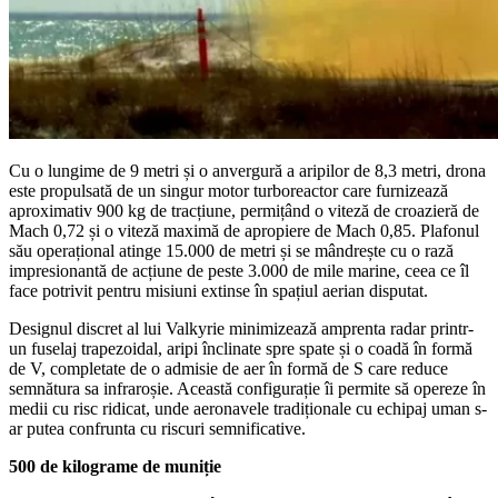
Cu o lungime de 9 metri și o anvergură a aripilor de 8,3 metri, drona
este propulsată de un singur motor turboreactor care furnizează
aproximativ 900 kg de tracțiune, permițând o viteză de croazieră de
Mach 0,72 și o viteză maximă de apropiere de Mach 0,85. Plafonul
său operațional atinge 15.000 de metri și se mândrește cu o rază
impresionantă de acțiune de peste 3.000 de mile marine, ceea ce îl
face potrivit pentru misiuni extinse în spațiul aerian disputat.
Designul discret al lui Valkyrie minimizează amprenta radar printr-
un fuselaj trapezoidal, aripi înclinate spre spate și o coadă în formă
de V, completate de o admisie de aer în formă de S care reduce
semnătura sa infraroșie. Această configurație îi permite să opereze în
medii cu risc ridicat, unde aeronavele tradiționale cu echipaj uman s-
ar putea confrunta cu riscuri semnificative.
500 de kilograme de muniție