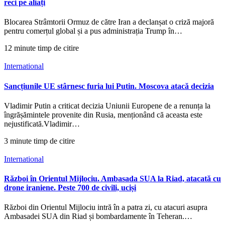
reci pe aliați
Blocarea Strâmtorii Ormuz de către Iran a declanșat o criză majoră
pentru comerțul global și a pus administrația Trump în…
12 minute timp de citire
International
Sancțiunile UE stârnesc furia lui Putin. Moscova atacă decizia
Vladimir Putin a criticat decizia Uniunii Europene de a renunța la
îngrășămintele provenite din Rusia, menționând că aceasta este
nejustificată.Vladimir…
3 minute timp de citire
International
Război în Orientul Mijlociu. Ambasada SUA la Riad, atacată cu
drone iraniene. Peste 700 de civili, uciși
Război din Orientul Mijlociu intră în a patra zi, cu atacuri asupra
Ambasadei SUA din Riad și bombardamente în Teheran.…