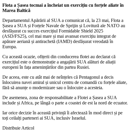
Flota a Șasea tocmai a încheiat un exercițiu cu forțele aliate în
Marea Baltică
Departamentul Apărării al SUA a comunicat că, la 23 mai, Flota a
Șasea a SUA și Forțele Navale de Sprijin și Lovitură ale NATO au
desfășurat cu succes exercițiul Formidable Shield 2025
(ASD/FS25), cel mai mare și mai avansat exercițiu integrat de
apărare aeriană și antirachetă (IAMD) desfășurat vreodată în
Europa.
Cu această ocazie, ofițerii din conducerea flotei au declarat că
exercițiul este o demonstrație a angajării SUA alături de aliații
europeni în fața amenințărilor din partea Rusiei.
De aceea, este cu atât mai de neînțeles că Pentagonul a decis
înlocuirea navei amiral și unicul centru de comandă cu forțele aliate,
fără să anunțe o modernizare sau o înlocuire a acesteia.
De asemenea, zona de responsabilitate a Flotei a Șasea a SUA
include și Africa, pe lângă o parte a coastei de est la nord de ecuator.
Iar orice decizie în această privință îi afectează în mod direct și pe
toți ceilalți parteneri ai SUA, inclusiv Israelul.
Distribuie Articol