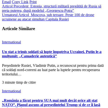
Email
Copy Link
Print
Articol Precedent
Estonia, structură militară pregătită de Rusia să
preia puterea, după modelul „Georgescu-Potra”
Urmatorul Articol
Moscova, sub teroare. Peste 100 de drone
ucrainene au atacat simultan Capitala Rusiei
Articole Similare
International
Un stat a trimis soldați să lupte împotriva Ucrainei. Putin le-a
mulțumit: „Camaderie autentică”
Președintele Rusiei, Vladimir Putin, a recunoscut pentru prima dată
că soldați nord-coreeni au luat parte la luptele pentru recuperarea
teritoriului…
3 minute timp de citire
International
„România a făcut pentru SUA mai mult decât orice alt stat
NATO”. Planul ascuns al președintelui Trump și de ce îi lasă