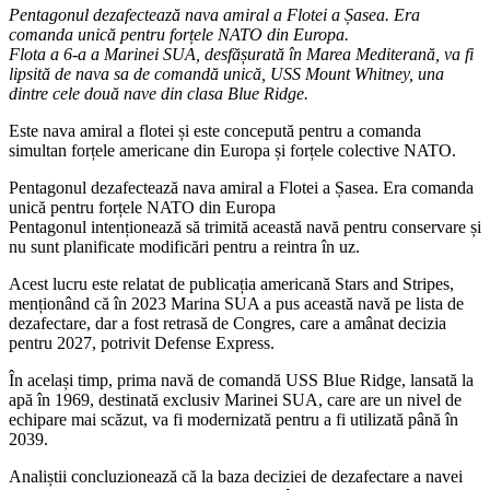
Pentagonul dezafectează nava amiral a Flotei a Șasea. Era
comanda unică pentru forțele NATO din Europa.
Flota a 6-a a Marinei SUA, desfășurată în Marea Mediterană, va fi
lipsită de nava sa de comandă unică, USS Mount Whitney, una
dintre cele două nave din clasa Blue Ridge.
Este nava amiral a flotei și este concepută pentru a comanda
simultan forțele americane din Europa și forțele colective NATO.
Pentagonul dezafectează nava amiral a Flotei a Șasea. Era comanda
unică pentru forțele NATO din Europa
Pentagonul intenționează să trimită această navă pentru conservare și
nu sunt planificate modificări pentru a reintra în uz.
Acest lucru este relatat de publicația americană Stars and Stripes,
menționând că în 2023 Marina SUA a pus această navă pe lista de
dezafectare, dar a fost retrasă de Congres, care a amânat decizia
pentru 2027, potrivit Defense Express.
În același timp, prima navă de comandă USS Blue Ridge, lansată la
apă în 1969, destinată exclusiv Marinei SUA, care are un nivel de
echipare mai scăzut, va fi modernizată pentru a fi utilizată până în
2039.
Analiștii concluzionează că la baza deciziei de dezafectare a navei