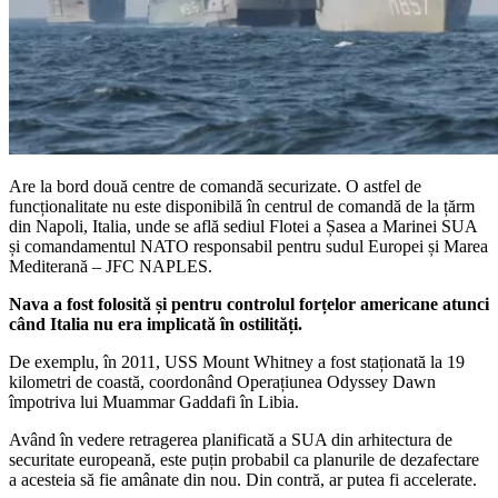
Are la bord două centre de comandă securizate. O astfel de
funcționalitate nu este disponibilă în centrul de comandă de la țărm
din Napoli, Italia, unde se află sediul Flotei a Șasea a Marinei SUA
și comandamentul NATO responsabil pentru sudul Europei și Marea
Mediterană – JFC NAPLES.
Nava a fost folosită și pentru controlul forțelor americane atunci
când Italia nu era implicată în ostilități.
De exemplu, în 2011, USS Mount Whitney a fost staționată la 19
kilometri de coastă, coordonând Operațiunea Odyssey Dawn
împotriva lui Muammar Gaddafi în Libia.
Având în vedere retragerea planificată a SUA din arhitectura de
securitate europeană, este puțin probabil ca planurile de dezafectare
a acesteia să fie amânate din nou. Din contră, ar putea fi accelerate.