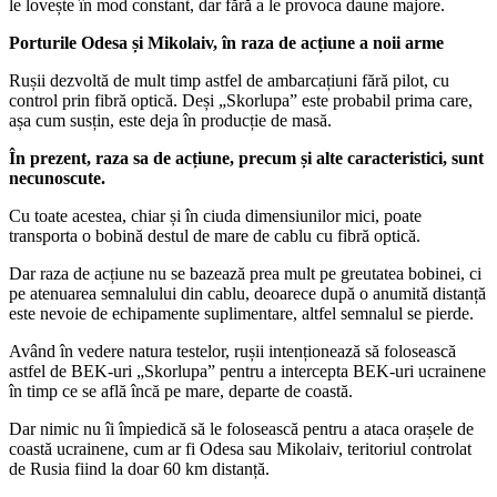
le lovește în mod constant, dar fără a le provoca daune majore.
Porturile Odesa și Mikolaiv, în raza de acțiune a noii arme
Rușii dezvoltă de mult timp astfel de ambarcațiuni fără pilot, cu
control prin fibră optică. Deși „Skorlupa” este probabil prima care,
așa cum susțin, este deja în producție de masă.
În prezent, raza sa de acțiune, precum și alte caracteristici, sunt
necunoscute.
Cu toate acestea, chiar și în ciuda dimensiunilor mici, poate
transporta o bobină destul de mare de cablu cu fibră optică.
Dar raza de acțiune nu se bazează prea mult pe greutatea bobinei, ci
pe atenuarea semnalului din cablu, deoarece după o anumită distanță
este nevoie de echipamente suplimentare, altfel semnalul se pierde.
Având în vedere natura testelor, rușii intenționează să folosească
astfel de BEK-uri „Skorlupa” pentru a intercepta BEK-uri ucrainene
în timp ce se află încă pe mare, departe de coastă.
Dar nimic nu îi împiedică să le folosească pentru a ataca orașele de
coastă ucrainene, cum ar fi Odesa sau Mikolaiv, teritoriul controlat
de Rusia fiind la doar 60 km distanță.