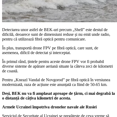
Detectarea unor astfel de BEK-uri precum „Shell” este destul de
dificilă, deoarece sunt de dimensiuni reduse și nu emit unde radio,
pentru că utilizează fibră optică pentru comunicare.
În plus, transportă drone FPV pe fibră optică, care sunt, de
asemenea, dificil de detectat și interceptat.
În primul rând, țintele pentru aceste drone FPV vor fi probabil
diverse sisteme de apărare aeriană situate la câteva zeci de kilometri
de coastă.
Pentru „Kneazl Vandal de Novgorod” pe fibră optică în versiunea
modernizată, raza de acțiune este anunțată ca fiind de 50-65 km.
Deși, BEK nu va fi amplasat aproape de țărm, ci mai degrabă la
o distanță de câțiva kilometri de acesta.
Armele Ucrainei împotriva dronelor navale ale Rusiei
Serviciul de Securitate al Ucrainei se pregătește de ceva vreme să