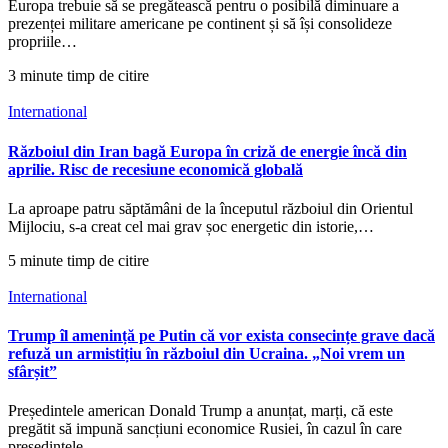
Europa trebuie să se pregătească pentru o posibilă diminuare a
prezenței militare americane pe continent și să își consolideze
propriile…
3 minute timp de citire
International
Războiul din Iran bagă Europa în criză de energie încă din
aprilie. Risc de recesiune economică globală
La aproape patru săptămâni de la începutul războiul din Orientul
Mijlociu, s-a creat cel mai grav șoc energetic din istorie,…
5 minute timp de citire
International
Trump îl amenință pe Putin că vor exista consecințe grave dacă
refuză un armistițiu în războiul din Ucraina. „Noi vrem un
sfârșit”
Președintele american Donald Trump a anunțat, marți, că este
pregătit să impună sancțiuni economice Rusiei, în cazul în care
președintele…