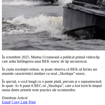
În octombrie 2025, Marina Ucraineană a publicat primul videoclip
care arăta înfrângerea unui BEK rusesc de tip necunoscut.
În ciuda rezoluției reduse, se poate observa că BEK-ul învins are
anumite caracteristici similare cu noul „Skorlupa” rusesc.
În special, o cocă lungă cu o punte plată, precum și o suprastructură
în spate. Ar fi putut fi BEC-ul „Skorlupa”, care a fost lovit în timpul
unuia dintre primele teste practice ale ucrainenilor.
Distribuie Articol
Email
Copy Link
Print