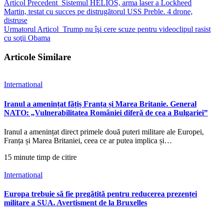
Articol Precedent
Sistemul HELIOS, arma laser a Lockheed
Martin, testat cu succes pe distrugătorul USS Preble. 4 drone,
distruse
Urmatorul Articol
Trump nu îşi cere scuze pentru videoclipul rasist
cu soţii Obama
Articole Similare
International
Iranul a amenințat fățiș Franța și Marea Britanie. General
NATO: „Vulnerabilitatea României diferă de cea a Bulgariei”
Iranul a amenințat direct primele două puteri militare ale Europei,
Franța și Marea Britaniei, ceea ce ar putea implica și…
15 minute timp de citire
International
Europa trebuie să fie pregătită pentru reducerea prezenței
militare a SUA. Avertisment de la Bruxelles