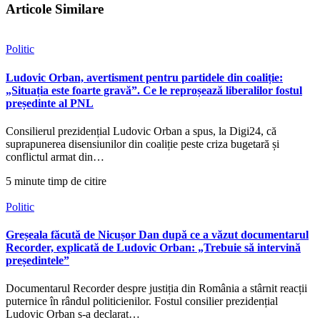
Articole Similare
Politic
Ludovic Orban, avertisment pentru partidele din coaliție:
„Situația este foarte gravă”. Ce le reproșează liberalilor fostul
președinte al PNL
Consilierul prezidențial Ludovic Orban a spus, la Digi24, că
suprapunerea disensiunilor din coaliție peste criza bugetară și
conflictul armat din…
5 minute timp de citire
Politic
Greșeala făcută de Nicușor Dan după ce a văzut documentarul
Recorder, explicată de Ludovic Orban: „Trebuie să intervină
președintele”
Documentarul Recorder despre justiția din România a stârnit reacții
puternice în rândul politicienilor. Fostul consilier prezidențial
Ludovic Orban s-a declarat…