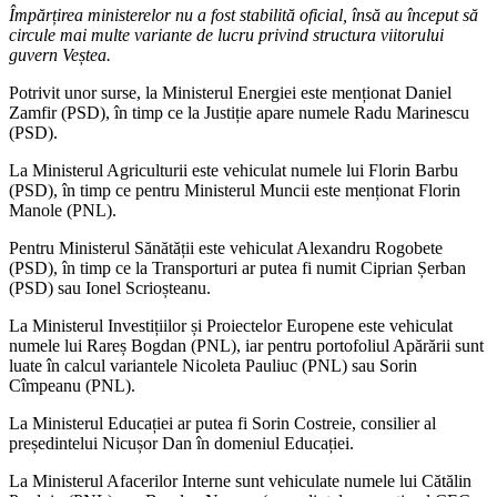
Împărțirea ministerelor nu a fost stabilită oficial, însă au început să
circule mai multe variante de lucru privind structura viitorului
guvern Veștea.
Potrivit unor surse, la Ministerul Energiei este menționat Daniel
Zamfir (PSD), în timp ce la Justiție apare numele Radu Marinescu
(PSD).
La Ministerul Agriculturii este vehiculat numele lui Florin Barbu
(PSD), în timp ce pentru Ministerul Muncii este menționat Florin
Manole (PNL).
Pentru Ministerul Sănătății este vehiculat Alexandru Rogobete
(PSD), în timp ce la Transporturi ar putea fi numit Ciprian Șerban
(PSD) sau Ionel Scrioșteanu.
La Ministerul Investițiilor și Proiectelor Europene este vehiculat
numele lui Rareș Bogdan (PNL), iar pentru portofoliul Apărării sunt
luate în calcul variantele Nicoleta Pauliuc (PNL) sau Sorin
Cîmpeanu (PNL).
La Ministerul Educației ar putea fi Sorin Costreie, consilier al
președintelui Nicușor Dan în domeniul Educației.
La Ministerul Afacerilor Interne sunt vehiculate numele lui Cătălin