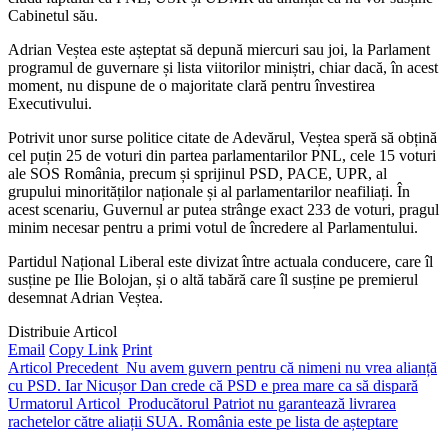
Cabinetul său.
Adrian Veștea este așteptat să depună miercuri sau joi, la Parlament
programul de guvernare și lista viitorilor miniștri, chiar dacă, în acest
moment, nu dispune de o majoritate clară pentru învestirea
Executivului.
Potrivit unor surse politice citate de Adevărul, Veștea speră să obțină
cel puțin 25 de voturi din partea parlamentarilor PNL, cele 15 voturi
ale SOS România, precum și sprijinul PSD, PACE, UPR, al
grupului minorităților naționale și al parlamentarilor neafiliați. În
acest scenariu, Guvernul ar putea strânge exact 233 de voturi, pragul
minim necesar pentru a primi votul de încredere al Parlamentului.
Partidul Național Liberal este divizat între actuala conducere, care îl
susține pe Ilie Bolojan, și o altă tabără care îl susține pe premierul
desemnat Adrian Veștea.
Distribuie Articol
Email
Copy Link
Print
Articol Precedent
Nu avem guvern pentru că nimeni nu vrea alianță
cu PSD. Iar Nicușor Dan crede că PSD e prea mare ca să dispară
Urmatorul Articol
Producătorul Patriot nu garantează livrarea
rachetelor către aliații SUA. România este pe lista de așteptare