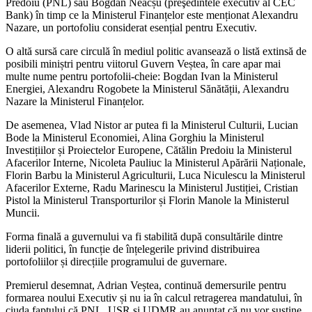
Predoiu (PNL) sau Bogdan Neacșu (preşedintele executiv al CEC
Bank) în timp ce la Ministerul Finanțelor este menționat Alexandru
Nazare, un portofoliu considerat esențial pentru Executiv.
O altă sursă care circulă în mediul politic avansează o listă extinsă de
posibili miniștri pentru viitorul Guvern Veștea, în care apar mai
multe nume pentru portofolii-cheie: Bogdan Ivan la Ministerul
Energiei, Alexandru Rogobete la Ministerul Sănătății, Alexandru
Nazare la Ministerul Finanțelor.
De asemenea, Vlad Nistor ar putea fi la Ministerul Culturii, Lucian
Bode la Ministerul Economiei, Alina Gorghiu la Ministerul
Investițiilor și Proiectelor Europene, Cătălin Predoiu la Ministerul
Afacerilor Interne, Nicoleta Pauliuc la Ministerul Apărării Naționale,
Florin Barbu la Ministerul Agriculturii, Luca Niculescu la Ministerul
Afacerilor Externe, Radu Marinescu la Ministerul Justiției, Cristian
Pistol la Ministerul Transporturilor și Florin Manole la Ministerul
Muncii.
Forma finală a guvernului va fi stabilită după consultările dintre
liderii politici, în funcție de înțelegerile privind distribuirea
portofoliilor și direcțiile programului de guvernare.
Premierul desemnat, Adrian Veștea, continuă demersurile pentru
formarea noului Executiv și nu ia în calcul retragerea mandatului, în
ciuda faptului că PNL, USR și UDMR au anunțat că nu vor susține