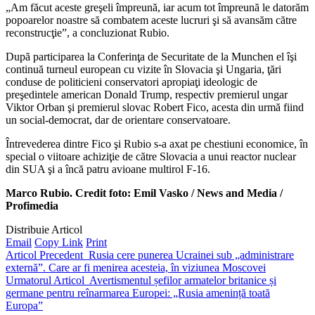
„Am făcut aceste greşeli împreună, iar acum tot împreună le datorăm
popoarelor noastre să combatem aceste lucruri şi să avansăm către
reconstrucţie”, a concluzionat Rubio.
După participarea la Conferinţa de Securitate de la Munchen el îşi
continuă turneul european cu vizite în Slovacia şi Ungaria, ţări
conduse de politicieni conservatori apropiaţi ideologic de
preşedintele american Donald Trump, respectiv premierul ungar
Viktor Orban şi premierul slovac Robert Fico, acesta din urmă fiind
un social-democrat, dar de orientare conservatoare.
Întrevederea dintre Fico şi Rubio s-a axat pe chestiuni economice, în
special o viitoare achiziţie de către Slovacia a unui reactor nuclear
din SUA şi a încă patru avioane multirol F-16.
Marco Rubio. Credit foto: Emil Vasko / News and Media /
Profimedia
Distribuie Articol
Email
Copy Link
Print
Articol Precedent
Rusia cere punerea Ucrainei sub „administrare
externă”. Care ar fi menirea acesteia, în viziunea Moscovei
Urmatorul Articol
Avertismentul șefilor armatelor britanice și
germane pentru reînarmarea Europei: „Rusia amenință toată
Europa”