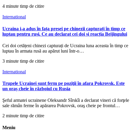
4 minute timp de citire
International
Ucraina i-a adus în fața presei pe chinezii capturați în timp ce
luptau pentru ruși. Ce au declarat cei doi și reacția Beijingului
Cei doi cetățeni chinezi capturați de Ucraina luna aceasta în timp ce
luptau în armata rusă au apărut luni într-o…
3 minute timp de citire
International
Trupele Ucrainei sunt ferm pe poziţii în afara Pokrovsk. Este
un oraș cheie în războiul cu Rusia
Şeful armatei ucrainene Oleksandr Sîrskîi a declarat vineri că forţele
sale rămân ferme în apărarea Pokrovsk, oraş cheie pe frontul…
2 minute timp de citire
Meniu