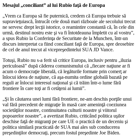
Mesajul „conciliant” al lui Rubio faţă de Europa
„Vrem ca Europa să fie puternică, credem că Europa trebuie să
supravieţuiască, întrucât cele două mari războaie ale secolului trecut
ne servesc drept lecţii istorice, o reamintire constantă că, în cele din
urmă, destinul nostru este şi va fi întotdeauna împletit cu al vostru”,
a spus Rubio la Conferinţa de Securitate de la Munchen, într-un
discurs interpretat ca fiind conciliant faţă de Europa, spre deosebire
de cel de anul trecut al vicepreşedintelui SUA JD Vance.
Totuşi, Rubio nu s-a ferit să critice Europa, inclusiv pentru „iluzia
periculoasă” după căderea comunismului că „fiecare naţiune ar fi
acum o democraţie liberală, că legăturile formate prin comerţ ar
înlocui ideea de naţiune, că aşa-numita ordine globală bazată pe
reguli ar înlocui interesul naţional şi că trăim într-o lume fără
frontiere în care toţi ar fi cetăţeni ai lumii”.
„Şi în căutarea unei lumi fără frontiere, ne-am deschis porţile unui
val fără precedent de migraţie în masă care ameninţă coeziunea
societăţilor noastre, continuitatea culturii noastre şi viitorul
popoarelor noastre”, a avertizat Rubio, criticând politica uşilor
deschise faţă de migranţi pe care UE o practică de un deceniu şi
politica similară practicată de SUA mai ales sub conducerea
preşedinţilor democraţi, precum fostul preşedinte Joe Biden.