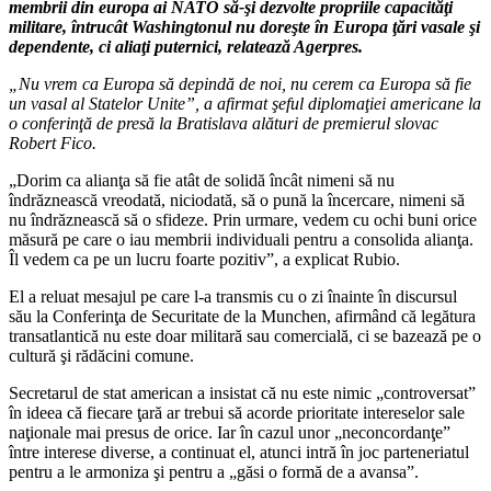
membrii din europa ai NATO să-şi dezvolte propriile capacităţi
militare, întrucât Washingtonul nu doreşte în Europa ţări vasale şi
dependente, ci aliaţi puternici, relatează Agerpres.
„Nu vrem ca Europa să depindă de noi, nu cerem ca Europa să fie
un vasal al Statelor Unite”, a afirmat şeful diplomaţiei americane la
o conferinţă de presă la Bratislava alături de premierul slovac
Robert Fico.
„Dorim ca alianţa să fie atât de solidă încât nimeni să nu
îndrăznească vreodată, niciodată, să o pună la încercare, nimeni să
nu îndrăznească să o sfideze. Prin urmare, vedem cu ochi buni orice
măsură pe care o iau membrii individuali pentru a consolida alianţa.
Îl vedem ca pe un lucru foarte pozitiv”, a explicat Rubio.
El a reluat mesajul pe care l-a transmis cu o zi înainte în discursul
său la Conferinţa de Securitate de la Munchen, afirmând că legătura
transatlantică nu este doar militară sau comercială, ci se bazează pe o
cultură şi rădăcini comune.
Secretarul de stat american a insistat că nu este nimic „controversat”
în ideea că fiecare ţară ar trebui să acorde prioritate intereselor sale
naţionale mai presus de orice. Iar în cazul unor „neconcordanţe”
între interese diverse, a continuat el, atunci intră în joc parteneriatul
pentru a le armoniza şi pentru a „găsi o formă de a avansa”.