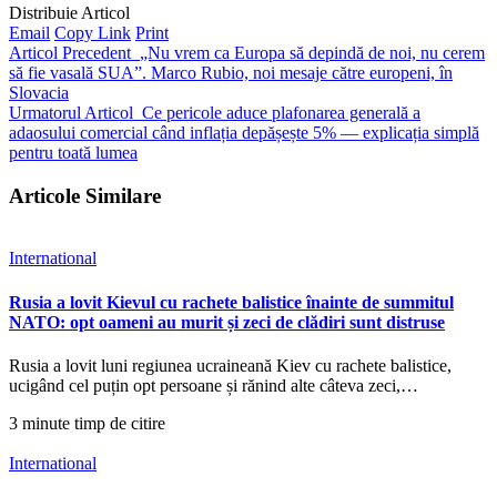
Distribuie Articol
Email
Copy Link
Print
Articol Precedent
„Nu vrem ca Europa să depindă de noi, nu cerem
să fie vasală SUA”. Marco Rubio, noi mesaje către europeni, în
Slovacia
Urmatorul Articol
Ce pericole aduce plafonarea generală a
adaosului comercial când inflația depășește 5% — explicația simplă
pentru toată lumea
Articole Similare
International
Rusia a lovit Kievul cu rachete balistice înainte de summitul
NATO: opt oameni au murit și zeci de clădiri sunt distruse
Rusia a lovit luni regiunea ucraineană Kiev cu rachete balistice,
ucigând cel puțin opt persoane și rănind alte câteva zeci,…
3 minute timp de citire
International