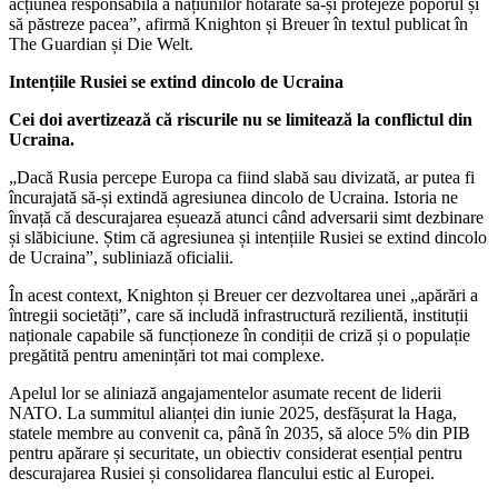
acțiunea responsabilă a națiunilor hotărâte să-și protejeze poporul și
să păstreze pacea”, afirmă Knighton și Breuer în textul publicat în
The Guardian și Die Welt.
Intențiile Rusiei se extind dincolo de Ucraina
Cei doi avertizează că riscurile nu se limitează la conflictul din
Ucraina.
„Dacă Rusia percepe Europa ca fiind slabă sau divizată, ar putea fi
încurajată să-și extindă agresiunea dincolo de Ucraina. Istoria ne
învață că descurajarea eșuează atunci când adversarii simt dezbinare
și slăbiciune. Știm că agresiunea și intențiile Rusiei se extind dincolo
de Ucraina”, subliniază oficialii.
În acest context, Knighton și Breuer cer dezvoltarea unei „apărări a
întregii societăți”, care să includă infrastructură rezilientă, instituții
naționale capabile să funcționeze în condiții de criză și o populație
pregătită pentru amenințări tot mai complexe.
Apelul lor se aliniază angajamentelor asumate recent de liderii
NATO. La summitul alianței din iunie 2025, desfășurat la Haga,
statele membre au convenit ca, până în 2035, să aloce 5% din PIB
pentru apărare și securitate, un obiectiv considerat esențial pentru
descurajarea Rusiei și consolidarea flancului estic al Europei.