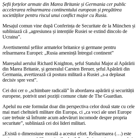
Șefii forțelor armate din Marea Britanie și Germania cer public
accelerarea reînarmarea continentului european și pregătirea
societăților pentru riscul unui conflict major cu Rusia.
Mesajul comun vine după Conferința de Securitate de la München și
subliniază că „agresiunea și intențiile Rusiei se extind dincolo de
Ucraina”.
Avertismentul șefilor armatelor britanice și germane pentru
reînarmarea Europei: „Rusia amenință întregul continent”
Mareșalul aerului Richard Knighton, șeful Statului Major al Apărării
din Marea Britanie, și generalul Carsten Breuer, șeful Apărării din
Germania, avertizează că postura militară a Rusiei „s-a deplasat
decisiv spre vest”.
Cei doi cer o „schimbare radicală” în abordarea apărării și securității
europene, potrivit unei poziții comune citate de The Guardian.
Apelul nu este formulat doar din perspectiva celor două state cu cele
mai mari cheltuieli militare din Europa, ci „ca voci ale unei Europe
care trebuie să înfrunte acum adevăruri incomode despre propria
securitate”, subliniază cei doi lideri militari.
„Există o dimensiune morală a acestui efort. Reînarmarea (…) este