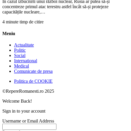
În cazul izbucnirii unui război nuclear, Rusia ar putea să-și
concentreze primul atac terestru astfel încât să-și protejeze
capacitățile nucleare,…
4 minute timp de citire
Meniu
Actualitate
Politic
Social
International
Medical
Comunicate de presa
Politica de COOKIE
©RepereRomanesti.ro 2025
Welcome Back!
Sign in to your account
Username or Email Address