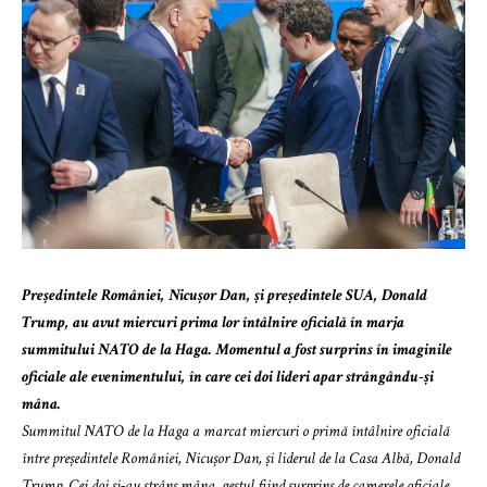
Președintele României, Nicușor Dan, și președintele SUA, Donald
Trump, au avut miercuri prima lor întâlnire oficială în marja
summitului NATO de la Haga. Momentul a fost surprins în imaginile
oficiale ale evenimentului, în care cei doi lideri apar strângându-și
mâna.
Summitul NATO de la Haga a marcat miercuri o primă întâlnire oficială
între președintele României, Nicușor Dan, și liderul de la Casa Albă, Donald
Trump. Cei doi și-au strâns mâna, gestul fiind surprins de camerele oficiale