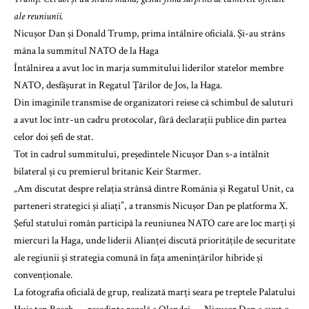
ale reuniunii.
Nicușor Dan și Donald Trump, prima întâlnire oficială. Și-au strâns
mâna la summitul NATO de la Haga
Întâlnirea a avut loc în marja summitului liderilor statelor membre
NATO, desfășurat în Regatul Țărilor de Jos, la Haga.
Din imaginile transmise de organizatori reiese că schimbul de saluturi
a avut loc într-un cadru protocolar, fără declarații publice din partea
celor doi șefi de stat.
Tot în cadrul summitului, președintele Nicușor Dan s-a întâlnit
bilateral și cu premierul britanic Keir Starmer.
„Am discutat despre relația strânsă dintre România și Regatul Unit, ca
parteneri strategici și aliați”, a transmis Nicușor Dan pe platforma X.
Șeful statului român participă la reuniunea NATO care are loc marți și
miercuri la Haga, unde liderii Alianței discută prioritățile de securitate
ale regiunii și strategia comună în fața amenințărilor hibride și
convenționale.
La fotografia oficială de grup, realizată marți seara pe treptele Palatului