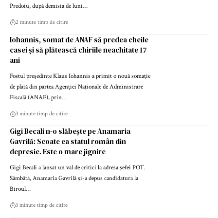
Predoiu, după demisia de luni…
2 minute timp de citire
Iohannis, somat de ANAF să predea cheile
casei și să plătească chiriile neachitate 17
ani
Fostul președinte Klaus Iohannis a primit o nouă somație
de plată din partea Agenției Naționale de Administrare
Fiscală (ANAF), prin…
3 minute timp de citire
Gigi Becali n-o slăbește pe Anamaria
Gavrilă: Scoate ea statul român din
depresie. Este o mare jignire
Gigi Becali a lansat un val de critici la adresa șefei POT.
Sâmbătă, Anamaria Gavrilă și-a depus candidatura la
Biroul…
3 minute timp de citire