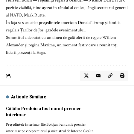
Huis ten Bosch — reședința regală a Olandei — Nicușor Dan a avut o
poziție vizibilă, fiind așezat în rândul al doilea, lângă secretarul general
al NATO, Mark Rutte.
În fața sa s-au aflat președintele american Donald Trump și familia
regală a Țărilor de Jos, gazdele evenimentului.
Summitul a debutat cu un dineu de gală oferit de regele Willem-
Alexander și regina Maxima, un moment festiv care a reunit toți
liderii prezenți la Haga.
Articole Similare
Cătălin Predoiu a fost numit premier
interimar
Președintele interimar Ilie Bolojan l-a numit premier
interimar pe vicepremierul și ministrul de Interne Cătălin