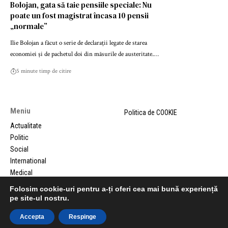
Bolojan, gata să taie pensiile speciale: Nu
poate un fost magistrat încasa 10 pensii
„normale”
Ilie Bolojan a făcut o serie de declarații legate de starea
economiei și de pachetul doi din măsurile de austeritate.…
5 minute timp de citire
Meniu
Politica de COOKIE
Actualitate
Politic
Social
International
Medical
Comunicate de presa
Folosim cookie-uri pentru a-ți oferi cea mai bună experiență
pe site-ul nostru.
Accepta
Respinge
©RepereRomanesti.ro 2025