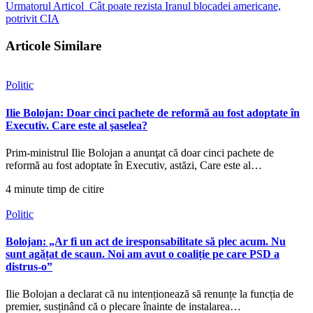
Urmatorul Articol
Cât poate rezista Iranul blocadei americane,
potrivit CIA
Articole Similare
Politic
Ilie Bolojan: Doar cinci pachete de reformă au fost adoptate în
Executiv. Care este al şaselea?
Prim-ministrul Ilie Bolojan a anunţat că doar cinci pachete de
reformă au fost adoptate în Executiv, astăzi, Care este al…
4 minute timp de citire
Politic
Bolojan: „Ar fi un act de iresponsabilitate să plec acum. Nu
sunt agățat de scaun. Noi am avut o coaliție pe care PSD a
distrus-o”
Ilie Bolojan a declarat că nu intenționează să renunțe la funcția de
premier, susținând că o plecare înainte de instalarea…