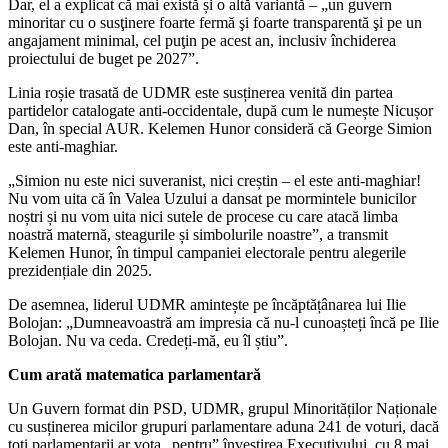
Dar, el a explicat că mai există și o altă variantă – „un guvern
minoritar cu o susţinere foarte fermă şi foarte transparentă şi pe un
angajament minimal, cel puţin pe acest an, inclusiv închiderea
proiectului de buget pe 2027”.
Linia roșie trasată de UDMR este susținerea venită din partea
partidelor catalogate anti-occidentale, după cum le numește Nicușor
Dan, în special AUR. Kelemen Hunor consideră că George Simion
este anti-maghiar.
„Simion nu este nici suveranist, nici creștin – el este anti-maghiar!
Nu vom uita că în Valea Uzului a dansat pe mormintele bunicilor
noștri și nu vom uita nici sutele de procese cu care atacă limba
noastră maternă, steagurile și simbolurile noastre”, a transmit
Kelemen Hunor, în timpul campaniei electorale pentru alegerile
prezidențiale din 2025.
De asemnea, liderul UDMR amintește pe încăptățânarea lui Ilie
Bolojan: „Dumneavoastră am impresia că nu-l cunoașteți încă pe Ilie
Bolojan. Nu va ceda. Credeți-mă, eu îl știu”.
Cum arată matematica parlamentară
Un Guvern format din PSD, UDMR, grupul Minorităților Naționale
cu susținerea micilor grupuri parlamentare aduna 241 de voturi, dacă
toți parlamentarii ar vota „pentru” învestirea Executivului, cu 8 mai