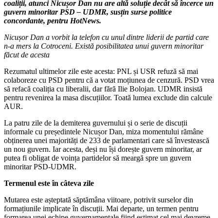
coaliții, atunci Nicușor Dan nu are altă soluție decât să încerce un
guvern minoritar PSD – UDMR, susțin surse politice
concordante, pentru HotNews.
Nicușor Dan a vorbit la telefon cu unul dintre liderii de partid care
n-a mers la Cotroceni. Există posibilitatea unui guvern minoritar
făcut de acesta
Rezumatul ultimelor zile este acesta: PNL și USR refuză să mai
colaboreze cu PSD pentru că a votat moțiunea de cenzură. PSD vrea
să refacă coaliția cu liberalii, dar fără Ilie Bolojan. UDMR insistă
pentru revenirea la masa discuțiilor. Toată lumea exclude din calcule
AUR.
La patru zile de la demiterea guvernului și o serie de discuții
informale cu președintele Nicușor Dan, miza momentului rămâne
obținerea unei majorități de 233 de parlamentari care să învestească
un nou guvern. Iar acesta, deși nu își dorește guvern minoritar, ar
putea fi obligat de voința partidelor să meargă spre un guvern
minoritar PSD-UDMR.
Termenul este în câteva zile
Mutarea este așteptată săptămâna viitoare, potrivit surselor din
formațiunile implicate în discuții. Mai departe, un termen pentru
formarea unei echipe guvernamentale fiind estimat cel mai devreme