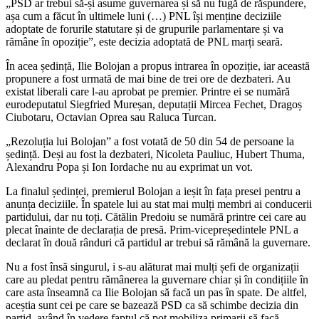
„PSD ar trebui să-și asume guvernarea și să nu fugă de răspundere,
așa cum a făcut în ultimele luni (…) PNL își menține deciziile
adoptate de forurile statutare și de grupurile parlamentare și va
rămâne în opoziție”, este decizia adoptată de PNL marți seară.
În acea ședință, Ilie Bolojan a propus intrarea în opoziție, iar această
propunere a fost urmată de mai bine de trei ore de dezbateri. Au
existat liberali care l-au aprobat pe premier. Printre ei se numără
eurodeputatul Siegfried Mureșan, deputații Mircea Fechet, Dragoș
Ciubotaru, Octavian Oprea sau Raluca Turcan.
„Rezoluția lui Bolojan” a fost votată de 50 din 54 de persoane la
ședință. Deși au fost la dezbateri, Nicoleta Pauliuc, Hubert Thuma,
Alexandru Popa și Ion Iordache nu au exprimat un vot.
La finalul ședinței, premierul Bolojan a ieșit în fața presei pentru a
anunța deciziile. În spatele lui au stat mai mulți membri ai conducerii
partidului, dar nu toți. Cătălin Predoiu se numără printre cei care au
plecat înainte de declarația de presă. Prim-vicepreședintele PNL a
declarat în două rânduri că partidul ar trebui să rămână la guvernare.
Nu a fost însă singurul, i s-au alăturat mai mulți șefi de organizații
care au pledat pentru rămânerea la guvernare chiar și în condițiile în
care asta înseamnă ca Ilie Bolojan să facă un pas în spate. De altfel,
aceștia sunt cei pe care se bazează PSD ca să schimbe decizia din
partid, având în vedere faptul că pot mobiliza primarii să facă