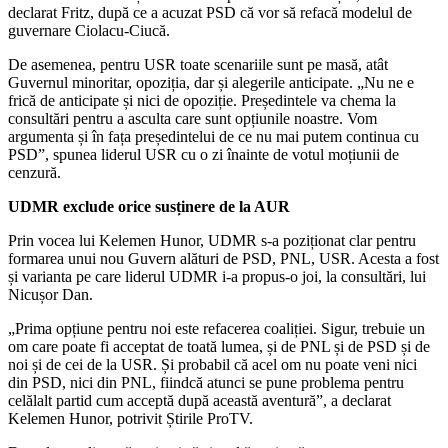
declarat Fritz, după ce a acuzat PSD că vor să refacă modelul de
guvernare Ciolacu-Ciucă.
De asemenea, pentru USR toate scenariile sunt pe masă, atât
Guvernul minoritar, opoziția, dar și alegerile anticipate. „Nu ne e
frică de anticipate și nici de opoziție. Președintele va chema la
consultări pentru a asculta care sunt opțiunile noastre. Vom
argumenta și în fața președintelui de ce nu mai putem continua cu
PSD”, spunea liderul USR cu o zi înainte de votul moțiunii de
cenzură.
UDMR exclude orice susținere de la AUR
Prin vocea lui Kelemen Hunor, UDMR s-a poziționat clar pentru
formarea unui nou Guvern alături de PSD, PNL, USR. Acesta a fost
și varianta pe care liderul UDMR i-a propus-o joi, la consultări, lui
Nicușor Dan.
„Prima opțiune pentru noi este refacerea coaliției. Sigur, trebuie un
om care poate fi acceptat de toată lumea, și de PNL și de PSD și de
noi și de cei de la USR. Și probabil că acel om nu poate veni nici
din PSD, nici din PNL, fiindcă atunci se pune problema pentru
celălalt partid cum acceptă după această aventură”, a declarat
Kelemen Hunor, potrivit Știrile ProTV.