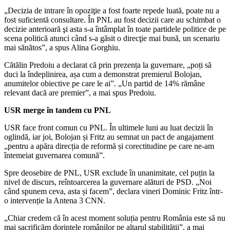
„Decizia de intrare în opoziţie a fost foarte repede luată, poate nu a
fost suficientă consultare. În PNL au fost decizii care au schimbat o
decizie anterioară şi asta s-a întâmplat în toate partidele politice de pe
scena politică atunci când s-a găsit o direcţie mai bună, un scenariu
mai sănătos”, a spus Alina Gorghiu.
Cătălin Predoiu a declarat că prin prezența la guvernare, „poți să
duci la îndeplinirea, așa cum a demonstrat premierul Bolojan,
anumitelor obiective pe care le ai”. „Un partid de 14% rămâne
relevant dacă are premier”, a mai spus Predoiu.
USR merge în tandem cu PNL
USR face front comun cu PNL. În ultimele luni au luat decizii în
oglindă, iar joi, Bolojan și Fritz au semnat un pact de angajament
„pentru a apăra direcția de reformă și corectitudine pe care ne-am
întemeiat guvernarea comună”.
Spre deosebire de PNL, USR exclude în unanimitate, cel puțin la
nivel de discurs, reîntoarcerea la guvernare alături de PSD. „Noi
când spunem ceva, asta și facem”, declara vineri Dominic Fritz într-
o intervenție la Antena 3 CNN.
„Chiar credem că în acest moment soluția pentru România este să nu
mai sacrificăm dorințele românilor pe altarul stabilității”, a mai