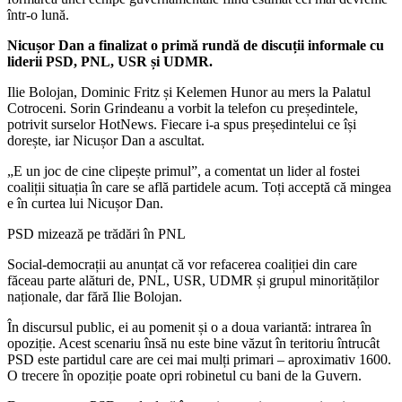
într-o lună.
Nicușor Dan a finalizat o primă rundă de discuții informale cu
liderii PSD, PNL, USR și UDMR.
Ilie Bolojan, Dominic Fritz și Kelemen Hunor au mers la Palatul
Cotroceni. Sorin Grindeanu a vorbit la telefon cu președintele,
potrivit surselor HotNews. Fiecare i-a spus președintelui ce își
dorește, iar Nicușor Dan a ascultat.
„E un joc de cine clipește primul”, a comentat un lider al fostei
coaliții situația în care se află partidele acum. Toți acceptă că mingea
e în curtea lui Nicușor Dan.
PSD mizează pe trădări în PNL
Social-democrații au anunțat că vor refacerea coaliției din care
făceau parte alături de, PNL, USR, UDMR și grupul minorităților
naționale, dar fără Ilie Bolojan.
În discursul public, ei au pomenit și o a doua variantă: intrarea în
opoziție. Acest scenariu însă nu este bine văzut în teritoriu întrucât
PSD este partidul care are cei mai mulți primari – aproximativ 1600.
O trecere în opoziție poate opri robinetul cu bani de la Guvern.