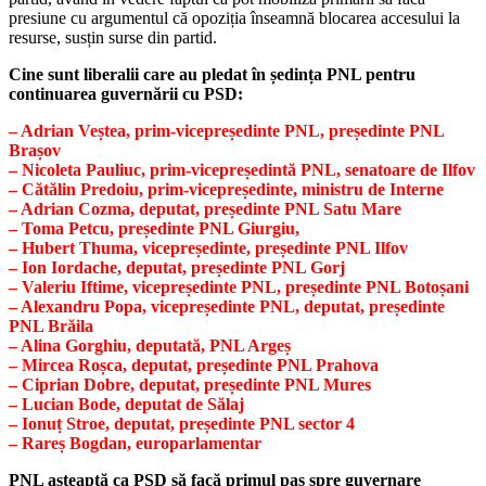
presiune cu argumentul că opoziția înseamnă blocarea accesului la
resurse, susțin surse din partid.
Cine sunt liberalii care au pledat în ședința PNL pentru
continuarea guvernării cu PSD:
– Adrian Veștea, prim-vicepreședinte PNL, președinte PNL
Brașov
– Nicoleta Pauliuc, prim-vicepreședintă PNL, senatoare de Ilfov
– Cătălin Predoiu, prim-vicepreședinte, ministru de Interne
– Adrian Cozma, deputat, președinte PNL Satu Mare
– Toma Petcu, președinte PNL Giurgiu,
– Hubert Thuma, vicepreședinte, președinte PNL Ilfov
– Ion Iordache, deputat, președinte PNL Gorj
– Valeriu Iftime, vicepreședinte PNL, președinte PNL Botoșani
– Alexandru Popa, vicepreședinte PNL, deputat, președinte
PNL Brăila
– Alina Gorghiu, deputată, PNL Argeș
– Mircea Roșca, deputat, președinte PNL Prahova
– Ciprian Dobre, deputat, președinte PNL Mures
– Lucian Bode, deputat de Sălaj
– Ionuț Stroe, deputat, președinte PNL sector 4
– Rareș Bogdan, europarlamentar
PNL așteaptă ca PSD să facă primul pas spre guvernare