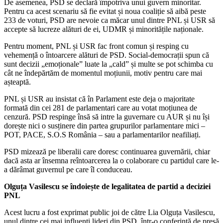
De asemenea, PSD se declară împotriva unui guvern minoritar.
Pentru ca acest scenariu să fie evitat și noua coaliție să aibă peste
233 de voturi, PSD are nevoie ca măcar unul dintre PNL și USR să
accepte să lucreze alături de ei, UDMR și minoritățile naționale.
Pentru moment, PNL și USR fac front comun și resping cu
vehemență o întoarcere alături de PSD. Social-democrații spun că
sunt decizii „emoționale” luate la „cald” și multe se pot schimba cu
cât ne îndepărtăm de momentul moțiunii, motiv pentru care mai
așteaptă.
PNL și USR au insistat că în Parlament este deja o majoritate
formată din cei 281 de parlamentari care au votat moțiunea de
cenzură. PSD respinge însă să intre la guvernare cu AUR și nu își
dorește nici o susținere din partea grupurilor parlamentare mici –
POT, PACE, S.O.S România – sau a parlamentarilor neafiliați.
PSD mizează pe liberalii care doresc continuarea guvernării, chiar
dacă asta ar însemna reîntoarcerea la o colaborare cu partidul care le-
a dărâmat guvernul pe care îl conduceau.
Olguța Vasilescu se îndoiește de legalitatea de partid a deciziei
PNL
Acest lucru a fost exprimat public joi de către Lia Olguța Vasilescu,
unul dintre cei mai influenți lideri din PSD, într-o conferință de presă