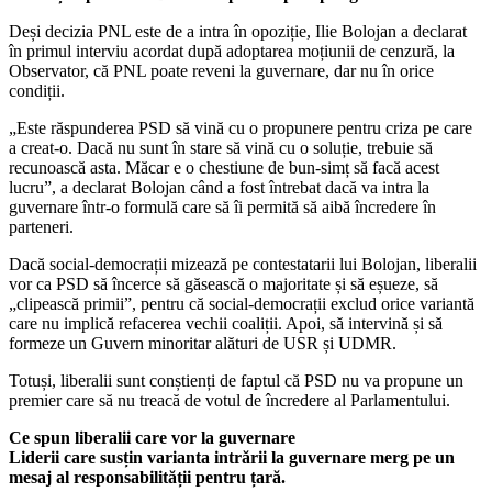
Deși decizia PNL este de a intra în opoziție, Ilie Bolojan a declarat
în primul interviu acordat după adoptarea moțiunii de cenzură, la
Observator, că PNL poate reveni la guvernare, dar nu în orice
condiții.
„Este răspunderea PSD să vină cu o propunere pentru criza pe care
a creat-o. Dacă nu sunt în stare să vină cu o soluție, trebuie să
recunoască asta. Măcar e o chestiune de bun-simț să facă acest
lucru”, a declarat Bolojan când a fost întrebat dacă va intra la
guvernare într-o formulă care să îi permită să aibă încredere în
parteneri.
Dacă social-democrații mizează pe contestatarii lui Bolojan, liberalii
vor ca PSD să încerce să găsească o majoritate și să eșueze, să
„clipească primii”, pentru că social-democrații exclud orice variantă
care nu implică refacerea vechii coaliții. Apoi, să intervină și să
formeze un Guvern minoritar alături de USR și UDMR.
Totuși, liberalii sunt conștienți de faptul că PSD nu va propune un
premier care să nu treacă de votul de încredere al Parlamentului.
Ce spun liberalii care vor la guvernare
Liderii care susțin varianta intrării la guvernare merg pe un
mesaj al responsabilității pentru țară.