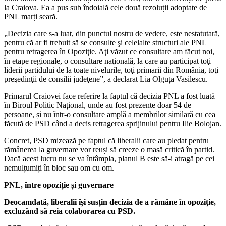
la Craiova. Ea a pus sub îndoială cele două rezoluții adoptate de
PNL marți seară.
„Decizia care s-a luat, din punctul nostru de vedere, este nestatutară,
pentru că ar fi trebuit să se consulte şi celelalte structuri ale PNL
pentru retragerea în Opoziţie. Aţi văzut ce consultare am făcut noi,
în etape regionale, o consultare naţională, la care au participat toţi
liderii partidului de la toate nivelurile, toţi primarii din România, toţi
preşedinţii de consilii judeţene”, a declarat Lia Olguța Vasilescu.
Primarul Craiovei face referire la faptul că decizia PNL a fost luată
în Biroul Politic Național, unde au fost prezente doar 54 de
persoane, și nu într-o consultare amplă a membrilor similară cu cea
făcută de PSD când a decis retragerea sprijinului pentru Ilie Bolojan.
Concret, PSD mizează pe faptul că liberalii care au pledat pentru
rămânerea la guvernare vor reuși să creeze o masă critică în partid.
Dacă acest lucru nu se va întâmpla, planul B este să-i atragă pe cei
nemulțumiți în bloc sau om cu om.
PNL, între opoziție și guvernare
Deocamdată, liberalii își susțin decizia de a rămâne în opoziție,
excluzând să reia colaborarea cu PSD.