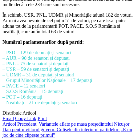
multe decât cele 233 care sunt necesare.
În schimb, USR, PNL, UDMR și Minoritățile adună 182 de voturi.
Ar mai avea nevoie de cel puțin 51 de voturi, pe care le-ar putea
aduna tot de la parlamentarii POT, PACE, S.O.S România și
neafiliați, care au în total 63 de voturi.
Numărul parlamentarilor după partid:
– PSD – 129 de deputați și senatori
– AUR – 90 de senatori și deputați
– PNL – 75 de senatori și deputați
– USR – 59 de senatori și deputați
– UDMR – 31 de deputați și senatori
– Grupul Minorităților Naționale – 17 deputați
– PACE – 12 senatori
– S.O.S România – 15 deputați
– POT – 16 deputați
– Neafiliați – 21 de deputați și senatori
Distribuie Articol
Email
Copy Link
Print
Articol Precedent
Variantele aflate pe masa președintelui Nicușor
Dan pentru viitorul guvern. Culisele din interiorul partidelor: „E un
joc de cine clipește primul”