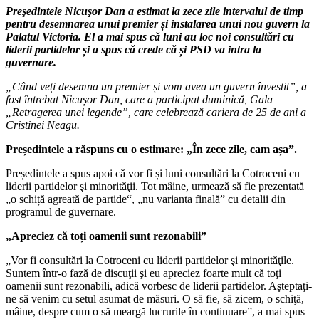
Preşedintele Nicuşor Dan a estimat la zece zile intervalul de timp
pentru desemnarea unui premier și instalarea unui nou guvern la
Palatul Victoria. El a mai spus că luni au loc noi consultări cu
liderii partidelor și a spus că crede că și PSD va intra la
guvernare.
„Când veți desemna un premier și vom avea un guvern învestit”, a
fost întrebat Nicușor Dan, care a participat duminică, Gala
„Retragerea unei legende”, care celebrează cariera de 25 de ani a
Cristinei Neagu.
Președintele a răspuns cu o estimare: „În zece zile, cam așa”.
Președintele a spus apoi că vor fi și luni consultări la Cotroceni cu
liderii partidelor şi minorităţii. Tot mâine, urmează să fie prezentată
„o schiță agreată de partide“, „nu varianta finală” cu detalii din
programul de guvernare.
„Apreciez că toți oamenii sunt rezonabili”
„Vor fi consultări la Cotroceni cu liderii partidelor şi minorităţile.
Suntem într-o fază de discuţii şi eu apreciez foarte mult că toţi
oamenii sunt rezonabili, adică vorbesc de liderii partidelor. Aşteptaţi-
ne să venim cu setul asumat de măsuri. O să fie, să zicem, o schiţă,
mâine, despre cum o să meargă lucrurile în continuare”, a mai spus