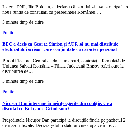
Liderul PNL, Ilie Bolojan, a declarat că partidul său va participa la o
nouă rundă de consultări cu președintele României,…
3 minute timp de citire
Politic
BEC a decis ca George Simion și AUR să nu mai distribuie
electoratului scrisori care conțin date cu caracter personal
Biroul Electoral Central a admis, miercuri, contestaţia formulată de
Uniunea Salvaţi România – Filiala Judeţeană Braşov referitoare la
distribuirea de…
3 minute timp de citire
Politic
Nicușor Dan intervine în neînțelegerile din coaliție. Ce a
discutat cu Bolojan și Grindeanu?
Președintele Nicușor Dan participă la discuțiile finale pe pachetul 2
de măsuri fiscale. Decizia șefului statului vine după ce între…