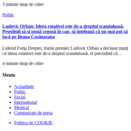
3 minute timp de citire
Politic
Ludovic Orban: Ideea rotativei este de-a dreptul scandaloasă.
Pesediştii să-şi pună cenuşă în cap, să înţeleagă că nu mai pot să
facă pe Ileana Cosânzeana
Liderul Forţa Dreptei, fostul premier Ludovic Orban a declarat marţi
că ideea rotativei este de-a dreptul scandaloasă, el precizând că…
4 minute timp de citire
Meniu
Actualitate
Politic
Social
International
Medical
Comunicate de presa
Politica de COOKIE