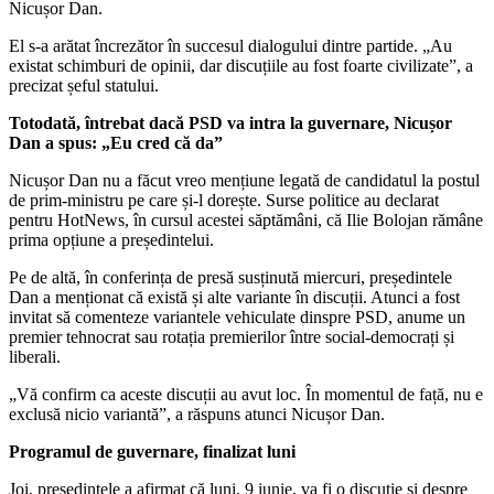
Nicușor Dan.
El s-a arătat încrezător în succesul dialogului dintre partide. „Au
existat schimburi de opinii, dar discuțiile au fost foarte civilizate”, a
precizat șeful statului.
Totodată, întrebat dacă PSD va intra la guvernare, Nicușor
Dan a spus: „Eu cred că da”
Nicușor Dan nu a făcut vreo mențiune legată de candidatul la postul
de prim-ministru pe care și-l dorește. Surse politice au declarat
pentru HotNews, în cursul acestei săptămâni, că Ilie Bolojan rămâne
prima opțiune a președintelui.
Pe de altă, în conferința de presă susținută miercuri, președintele
Dan a menționat că există și alte variante în discuții. Atunci a fost
invitat să comenteze variantele vehiculate dinspre PSD, anume un
premier tehnocrat sau rotația premierilor între social-democrați și
liberali.
„Vă confirm ca aceste discuții au avut loc. În momentul de față, nu e
exclusă nicio variantă”, a răspuns atunci Nicușor Dan.
Programul de guvernare, finalizat luni
Joi, președintele a afirmat că luni, 9 iunie, va fi o discuţie şi despre