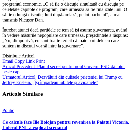
programul economic. „O să fie o discuţie simultană cu discuţia pe
celelelate capitole de program, care urmează să fie finalizate luni. O
să fie o lungă discuţie, luni după-amiază, pe tot pachetul”, a mai
transmis Nicuşor Dan.
Întrebat atunci dacă partidele se tem să îşi asume guvernarea, având
în vedere măsurile nepopulare care urmează, preşedintele a răspuns:
„Nu, dimpotrivă, eu sunt foarte fericit că toate partidele cu care
suntem în discuţii vor să intre la guvernare”.
Distribuie Articol
Email
Copy Link
Print
Articol Precedent
Planul secret pentru noul Guvern. PSD dă totul
peste cap
Urmatorul Articol
Dezvăluiri din culisele prieteniei lui Trump cu
Jeffrey Epstein. „Își împărțeau iubitele și avioanele”
Articole Similare
Politic
Ce calcule face Ilie Bolojan pentru revenirea la Palatul Victoria.
Liderul PNL a explicat scenariul