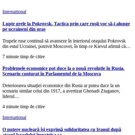
International
Lupte grele la Pokrovsk. Tactica prin care rușii vor să-i alunge
pe ucraineni din oraș
Trupele ruse continuă să avanseze în interiorul oraşului Pokrovsk
din estul Ucrainei, potrivit Moscovei, în timp ce Kievul afirmă că…
7 minute timp de citire
Problemele economice pot duce la o nouă revoluție în Rusia.
Scenariu conturat în Parlamentul de la Moscova
Deteriorarea situației economice din Rusia ar putea duce la un
scenariu similar celui din 1917, a avertizat Ghenadi Ziuganov,
liderul…
4 minute timp de citire
International
O putere nucleară își exprimă solidaritatea cu Iranul după
atacul Israelului împotriva sa