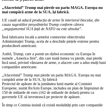
„Afaceristul” Trump mai pierde un pariu MAGA. Europa nu
mai cumpără arme de la SUA, își fabrică.
UE caută să aducă producția de arme în interiorul blocului, din
cauza sugestiilor președintelui Trump conform cărora
„angajamentul SUA față de NATO nu este absolut”.
Însă fabricarea locală a armelor contravine obiectivului
Administrației Trump, acela de a deschide piețele externe pentru
producătorii americani.
Astfel, Trump, care a pornit un război economic cu Europa în
numele „America first”, din care toată lumea va pierde, mai pierde
încă unul, privind vânzarea de arme, o afacere care a adus mulți bani
companiilor americane.
„Afaceristul” Trump mai pierde un pariu MAGA. Europa nu mai
cumpără arme de la SUA, își fabrică
Proiectul de apărare de la jumătatea lunii martie al Comisiei
Europene, numit ReArm Europe, includea un plan de împrumut de
150 de miliarde de euro (162 de miliarde de dolari) pentru ca
guvernele UE să investească pe proiecte de apărare.
În timp ce Comisia insistă că există modalități prin care companiile