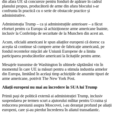
din afara UE să concureze pentru fonduri de apărare în cadrul
planului propus, producătorii de arme din afara blocului s-ar
confrunta în practică cu o serie de obstacole practice și
administrative.
Administrația Trump – ca și administrațiile anterioare – a făcut
eforturi pentru ca Europa să achiziționeze arme americane înainte,
inclusiv la Conferința de securitate de la Munchen din acest an.
Acum, oficialii americani le spun aliaților europeni că doresc ca
aceștia să continue să cumpere arme de fabricație americană, pe
fondul recentelor mișcări ale Uniunii Europene de a limita
participarea producătorilor americani la licitațiile pentru arme.
Mesajele transmise de Washington în ultimele săptămâni vin în
momentul în care UE ia măsuri pentru a stimula industria armelor
din Europa, limitând în același timp achizițiile de anumite tipuri de
arme americane, potrivit The New York Post.
Aliații europeni nu mai au încredere în SUA lui Trump
Primii pași de politică externă ai administrației Trump, inclusiv
suspendarea pe termen scurt a ajutorului militar pentru Ucraina și
reducerea presiunii asupra Moscovei, i-au deranjat profund pe aliații
europeni, care și-au pierdut încrederea în aliatul transatlantic.