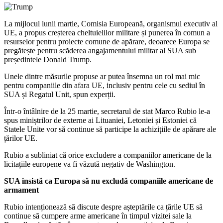
La mijlocul lunii martie, Comisia Europeană, organismul executiv al
UE, a propus creșterea cheltuielilor militare și punerea în comun a
resurselor pentru proiecte comune de apărare, deoarece Europa se
pregătește pentru scăderea angajamentului militar al SUA sub
președintele Donald Trump.
Unele dintre măsurile propuse ar putea însemna un rol mai mic
pentru companiile din afara UE, inclusiv pentru cele cu sediul în
SUA și Regatul Unit, spun experții.
Într-o întâlnire de la 25 martie, secretarul de stat Marco Rubio le-a
spus miniștrilor de externe ai Lituaniei, Letoniei și Estoniei că
Statele Unite vor să continue să participe la achizițiile de apărare ale
țărilor UE.
Rubio a subliniat că orice excludere a companiilor americane de la
licitațiile europene va fi văzută negativ de Washington.
SUA insistă ca Europa să nu excludă companiile americane de
armament
Rubio intenționează să discute despre așteptările ca țările UE să
continue să cumpere arme americane în timpul vizitei sale la