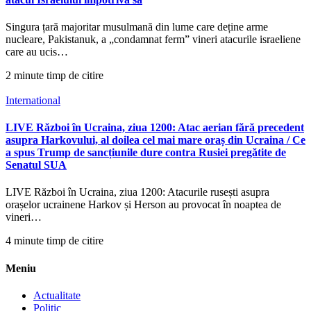
Singura țară majoritar musulmană din lume care deține arme
nucleare, Pakistanuk, a „condamnat ferm” vineri atacurile israeliene
care au ucis…
2 minute timp de citire
International
LIVE Război în Ucraina, ziua 1200: Atac aerian fără precedent
asupra Harkovului, al doilea cel mai mare oraș din Ucraina / Ce
a spus Trump de sancțiunile dure contra Rusiei pregătite de
Senatul SUA
LIVE Război în Ucraina, ziua 1200: Atacurile rusești asupra
orașelor ucrainene Harkov și Herson au provocat în noaptea de
vineri…
4 minute timp de citire
Meniu
Actualitate
Politic