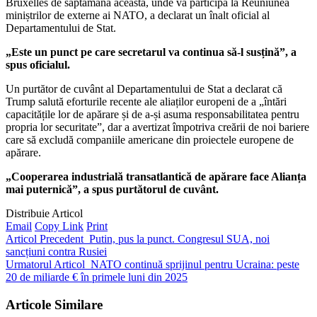
Bruxelles de săptămâna aceasta, unde va participa la Reuniunea
miniștrilor de externe ai NATO, a declarat un înalt oficial al
Departamentului de Stat.
„Este un punct pe care secretarul va continua să-l susțină”, a
spus oficialul.
Un purtător de cuvânt al Departamentului de Stat a declarat că
Trump salută eforturile recente ale aliaților europeni de a „întări
capacitățile lor de apărare și de a-și asuma responsabilitatea pentru
propria lor securitate”, dar a avertizat împotriva creării de noi bariere
care să excludă companiile americane din proiectele europene de
apărare.
„Cooperarea industrială transatlantică de apărare face Alianța
mai puternică”, a spus purtătorul de cuvânt.
Distribuie Articol
Email
Copy Link
Print
Articol Precedent
Putin, pus la punct. Congresul SUA, noi
sancțiuni contra Rusiei
Urmatorul Articol
NATO continuă sprijinul pentru Ucraina: peste
20 de miliarde € în primele luni din 2025
Articole Similare