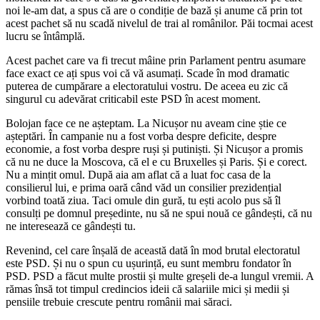
noi le-am dat, a spus că are o condiție de bază și anume că prin tot
acest pachet să nu scadă nivelul de trai al românilor. Păi tocmai acest
lucru se întâmplă.
Acest pachet care va fi trecut mâine prin Parlament pentru asumare
face exact ce ați spus voi că vă asumați. Scade în mod dramatic
puterea de cumpărare a electoratului vostru. De aceea eu zic că
singurul cu adevărat criticabil este PSD în acest moment.
Bolojan face ce ne așteptam. La Nicușor nu aveam cine știe ce
așteptări. În campanie nu a fost vorba despre deficite, despre
economie, a fost vorba despre ruși și putiniști. Și Nicușor a promis
că nu ne duce la Moscova, că el e cu Bruxelles și Paris. Și e corect.
Nu a mințit omul. După aia am aflat că a luat foc casa de la
consilierul lui, e prima oară când văd un consilier prezidențial
vorbind toată ziua. Taci omule din gură, tu ești acolo pus să îl
consulți pe domnul președinte, nu să ne spui nouă ce gândești, că nu
ne interesează ce gândești tu.
Revenind, cel care înșală de această dată în mod brutal electoratul
este PSD. Și nu o spun cu ușurință, eu sunt membru fondator în
PSD. PSD a făcut multe prostii și multe greșeli de-a lungul vremii. A
rămas însă tot timpul credincios ideii că salariile mici și medii și
pensiile trebuie crescute pentru românii mai săraci.