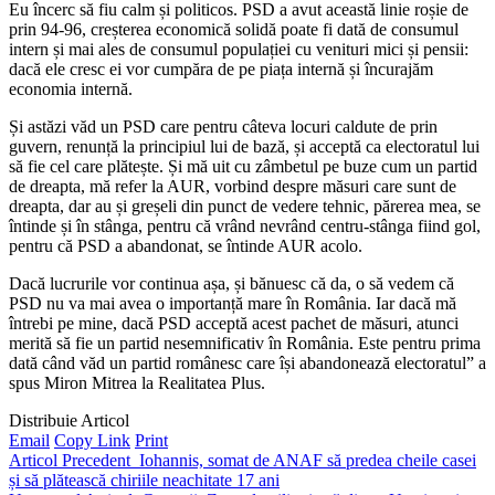
Eu încerc să fiu calm și politicos. PSD a avut această linie roșie de
prin 94-96, creșterea economică solidă poate fi dată de consumul
intern și mai ales de consumul populației cu venituri mici și pensii:
dacă ele cresc ei vor cumpăra de pe piața internă și încurajăm
economia internă.
Și astăzi văd un PSD care pentru câteva locuri caldute de prin
guvern, renunță la principiul lui de bază, și acceptă ca electoratul lui
să fie cel care plătește. Și mă uit cu zâmbetul pe buze cum un partid
de dreapta, mă refer la AUR, vorbind despre măsuri care sunt de
dreapta, dar au și greșeli din punct de vedere tehnic, părerea mea, se
întinde și în stânga, pentru că vrând nevrând centru-stânga fiind gol,
pentru că PSD a abandonat, se întinde AUR acolo.
Dacă lucrurile vor continua așa, și bănuesc că da, o să vedem că
PSD nu va mai avea o importanță mare în România. Iar dacă mă
întrebi pe mine, dacă PSD acceptă acest pachet de măsuri, atunci
merită să fie un partid nesemnificativ în România. Este pentru prima
dată când văd un partid românesc care își abandonează electoratul” a
spus Miron Mitrea la Realitatea Plus.
Distribuie Articol
Email
Copy Link
Print
Articol Precedent
Iohannis, somat de ANAF să predea cheile casei
și să plătească chiriile neachitate 17 ani