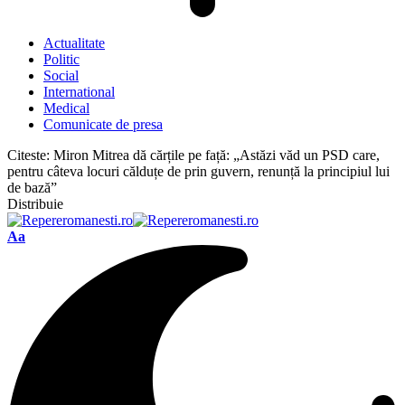
Actualitate
Politic
Social
International
Medical
Comunicate de presa
Citeste:
Miron Mitrea dă cărțile pe față: „Astăzi văd un PSD care,
pentru câteva locuri călduțe de prin guvern, renunță la principiul lui
de bază”
Distribuie
Font
Aa
Resizer