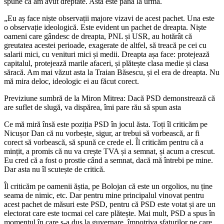
spune că am avut dreptate. Asta este până la urmă.
„Eu aș face niște observații majore vizavi de acest pachet. Una este
o observație ideologică. Este evident un pachet de dreapta. Niște
oameni care gândesc de dreapta, PNL și USR, au hotărât că
greutatea acestei perioade, exagerate de altfel, să treacă pe cei cu
salarii mici, cu venituri mici și medii. Dreapta așa face: protejează
capitalul, protejează marile afaceri, și plătește clasa medie și clasa
săracă. Am mai văzut asta la Traian Băsescu, și el era de dreapta. Nu
mă mira deloc, ideologic ei au făcut corect.
Previziune sumbră de la Miron Mitrea: Dacă PSD demonstrează că
are suflet de slugă, va dispărea, îmi pare rău să spun asta
Ce mă miră însă este poziția PSD în jocul ăsta. Toți îl criticăm pe
Nicușor Dan că nu vorbește, sigur, ar trebui să vorbească, ar fi
corect să vorbească, să spună ce crede el. Îl criticăm pentru că a
mințit, a promis că nu va crește TVA și a semnat, și acum a crescut.
Eu cred că a fost o prostie când a semnat, dacă mă întrebi pe mine.
Dar asta nu îl scutește de critică.
Îl criticăm pe oamenii ăștia, pe Bolojan că este un orgolios, nu ține
seama de nimic, etc. Dar pentru mine principalul vinovat pentru
acest pachet de măsuri este PSD, pentru că PSD este votat și are un
electorat care este tocmai cel care plătește. Mai mult, PSD a spus în
momentul în care s-a dus la guvernare, împotriva sfaturilor pe care