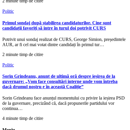
2 minute timp de citire
Politic
Primul sondaj după stabilirea candidaturilor. Cine sunt
candidații favoriți să intre în turul doi potrivit CURS
Potrivit unui sondaj realizat de CURS, George Simion, președintele
AUR, ar fi cel mai votat dintre candidați în primul tur…
2 minute timp de citire
Politic
Sorin Grindeanu, anunț de ultimă oră despre ieșirea de la
guvernare: „Vom face consultări interne unde vom întreba
dacă drumul nostru e în această Coaliție”
Sorin Grindeanu face anunțul momentului cu privire la ieșirea PSD
de la guvernare, precizând că, dacă propunerile partidului vor
continua…
4 minute timp de citire
Meniu