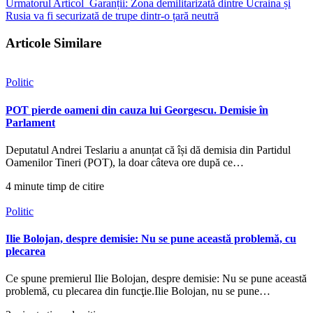
Urmatorul Articol
Garanții: Zona demilitarizată dintre Ucraina și
Rusia va fi securizată de trupe dintr-o țară neutră
Articole Similare
Politic
POT pierde oameni din cauza lui Georgescu. Demisie în
Parlament
Deputatul Andrei Teslariu a anunțat că își dă demisia din Partidul
Oamenilor Tineri (POT), la doar câteva ore după ce…
4 minute timp de citire
Politic
Ilie Bolojan, despre demisie: Nu se pune această problemă, cu
plecarea
Ce spune premierul Ilie Bolojan, despre demisie: Nu se pune această
problemă, cu plecarea din funcţie.Ilie Bolojan, nu se pune…