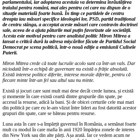
parlamentului, iar adoptarea acestuia va determina înrăutățirea
traiului pentru români, mai ales pentru cei care nu dispun de o
situație materială foarte bună. În timp ce partidele de centru
dreapta iau măsuri specifice ideologiei lor, PSD, partid tradițional
de centru stânga, a acceptat aceste măsuri care contravin doctrinei
sale, aceea de a ajuta păturile mai puțin favorizate ale societății.
Acesta este motivul pentru care analistul politic Miron Mitrea a
lansat o critică dură la adresa mișcărilor făcute de Partidul Social
Democrat pe scena politică, într-o nouă ediție a emisiunii Culisele
Puterii.
Miron Mitrea crede că toate lucruile acolo sunt ca într-un vals. Dar
niciodată într-o echipă de guvernare nu există o frăție absolută.
Există interese politice diferite, interese morale diferite, pentru că
fiecare minte într-un fel sau altul sau nu minte.
Există și jocuri care sunt mult mai dese decât crede lumea, și există
și momente în care există ceartă dintre grupurile din spate, pe
accesul la resurse, adică la bani. Și de obicei certurile cele mai mari
din politică pe care eu le-am văzut între lideri au fost datorită acestor
grupuri din spate, care se băteau pentru resurse.
Luna asta în care s-a împărțit guvernul în România, a semănat foarte
mult cu modul în care mafia în anii 1920 împărțea zonele de interes
din New York sau din alte părți. Așa arată. Iar ce vedem acum ne