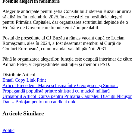
Posibile alegeri în noiembrie
Alegerile anticipate pentru șefia Consiliului Județean Buzău ar urma
să aibă loc în noiembrie 2025, în aceeași zi cu posibilele alegeri
pentru Primăria Capitalei, dar organizarea scrutinului depinde de o
Hotărâre de Guvern care trebuie emisă în prealabil.
Postul de președinte al CJ Buzău a rămas vacant după ce Lucian
Romașcanu, ales în 2024, a fost desemnat membru al Curții de
Conturi Europeană, cu un mandat valabil până în 2031.
Până la organizarea alegerilor, funcția este ocupată interimar de către
Adrian Petre, vicepreședintele instituției și membru PSD.
Distribuie Articol
Email
Copy Link
Print
Articol Precedent
Marea schismă între Georgescu și Simion.
Propagandă populistă printre sinistrați cu muzică militară
Urmatorul Articol
Cursa pentru Primăria Capitalei: Discuții Nicușor
Dan – Bolojan pentru un candidat unic
Articole Similare
Politic