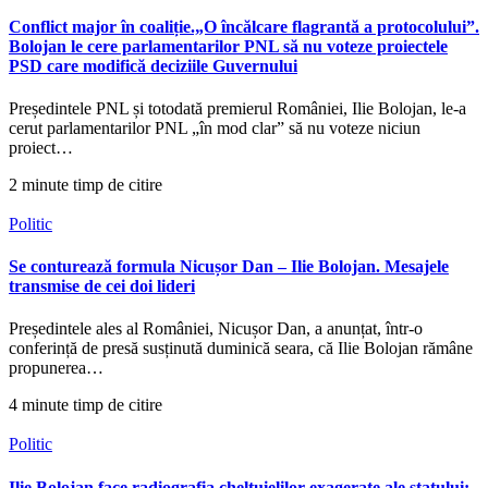
Conflict major în coaliție.„O încălcare flagrantă a protocolului”.
Bolojan le cere parlamentarilor PNL să nu voteze proiectele
PSD care modifică deciziile Guvernului
Președintele PNL și totodată premierul României, Ilie Bolojan, le-a
cerut parlamentarilor PNL „în mod clar” să nu voteze niciun
proiect…
2 minute timp de citire
Politic
Se conturează formula Nicușor Dan – Ilie Bolojan. Mesajele
transmise de cei doi lideri
Președintele ales al României, Nicușor Dan, a anunțat, într-o
conferință de presă susținută duminică seara, că Ilie Bolojan rămâne
propunerea…
4 minute timp de citire
Politic
Ilie Bolojan face radiografia cheltuielilor exagerate ale statului: