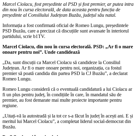
Marcel Ciolacu, fost președinte al PSD și fost premier, ar putea intra
din nou în cursa electorală, de data aceasta pentru funcția de
președinte al Consiliului Județean Buzău, județul său natal.
Informația a fost confirmată oficial de Romeo Lungu, președintele
PSD Buzău, care a precizat că discuțiile sunt avansate în interiorul
partidului, scrie b1TV.
Marcel Ciolacu, din nou în cursa electorală. PSD: „Ar fi o mare
onoare pentru noi”. Unde candidează
„Da, sunt discuții ca Marcel Ciolacu să candideze la Consiliul
Județean. Ar fi o mare onoare pentru noi, organizația, ca fostul
premier să poată candida din partea PSD la CJ Buzău”, a declarat
Romeo Lungu.
Romeo Lungu consideră că o eventuală candidatură a lui Ciolacu ar
fi un plus pentru județ, în condițiile în care, în mandatul său de
premier, au fost demarate mai multe proiecte importante pentru
regiune.
„Uitați-vă la autostradă și la tot ce s-a făcut în județ în acești ani. E și
meritul lui Marcel Ciolacu”, a completat liderul social-democrat din
Buzău.