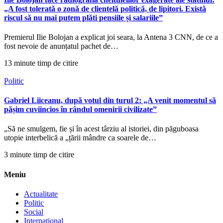
„A fost tolerată o zonă de clientelă politică, de lipitori. Există
riscul să nu mai putem plăti pensiile și salariile”
Premierul Ilie Bolojan a explicat joi seara, la Antena 3 CNN, de ce a
fost nevoie de anunțatul pachet de…
13 minute timp de citire
Politic
Gabriel Liiceanu, după votul din turul 2: „A venit momentul să
pășim cuviincios în rândul omenirii civilizate”
„Să ne smulgem, fie și în acest târziu al istoriei, din păguboasa
utopie interbelică a „țării mândre ca soarele de…
3 minute timp de citire
Meniu
Actualitate
Politic
Social
International