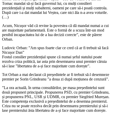
Tomac mandat să-și facă guvernul lui, cu mulți consilieri
prezidențiali și mulți subalterni, oameni pe care să-i poată controla.
După care i-a dat mandat lui Veștea, care nici ăla n-a avea voturile.
(…)
Acum, Nicușor văd că revine la povestea că dă mandat numai a cui
are majoritate parlamentară. Este o formă de a scuza într-un mod
penibil incapacitatea lui de a lua decizii corecte”, este de părere
Orban.
Ludovic Orban: ”Am spus foarte clar ce cred că ar fi trebuit să facă
Nicușor Dan”
Fostul consilier prezidențial spune că numai șeful statului poate
rezolva criza politică, iar asta prin desemnarea unui premier căruia
să-i lase ”libertatea de a-și face majoritate cum dorește”.
Tot Orban a mai declarat că președintele ar fi trebuit să-l desemneze
premier pe Sorin Grindeanu ”a doua zi după moțiunea de cenzură”.
”La ora actuală, în urma consultărilor, pe masa președintelui sunt
două propuneri principale. Propunerea PSD, cu premier Grindeanu,
și propunerea PNL, USR și UDMR, cu premier Siegfried Mureșan.
Este competența exclusivă a președintelui de a desemna premierul.
Criza nu se poate rezolva decât prin desemnarea premierului și să-i
lase premierului ăsta libertatea de a-și face majoritate cum dorește.