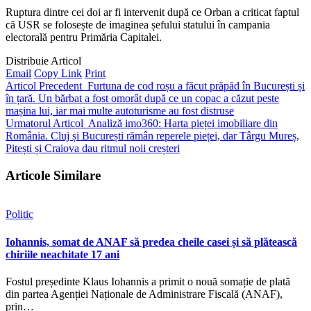
Ruptura dintre cei doi ar fi intervenit după ce Orban a criticat faptul
că USR se folosește de imaginea șefului statului în campania
electorală pentru Primăria Capitalei.
Distribuie Articol
Email
Copy Link
Print
Articol Precedent
Furtuna de cod roșu a făcut prăpăd în București și
în țară. Un bărbat a fost omorât după ce un copac a căzut peste
mașina lui, iar mai multe autoturisme au fost distruse
Urmatorul Articol
Analiză imo360: Harta pieței imobiliare din
România. Cluj și București rămân reperele pieței, dar Târgu Mureș,
Pitești și Craiova dau ritmul noii creșteri
Articole Similare
Politic
Iohannis, somat de ANAF să predea cheile casei și să plătească
chiriile neachitate 17 ani
Fostul președinte Klaus Iohannis a primit o nouă somație de plată
din partea Agenției Naționale de Administrare Fiscală (ANAF),
prin…