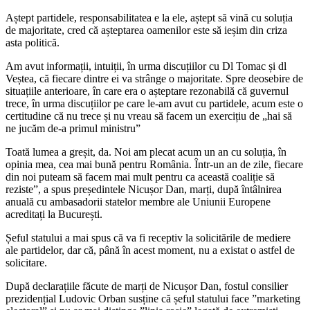
Aștept partidele, responsabilitatea e la ele, aștept să vină cu soluția
de majoritate, cred că așteptarea oamenilor este să ieșim din criza
asta politică.
Am avut informații, intuiții, în urma discuțiilor cu Dl Tomac și dl
Veștea, că fiecare dintre ei va strânge o majoritate. Spre deosebire de
situațiile anterioare, în care era o așteptare rezonabilă că guvernul
trece, în urma discuțiilor pe care le-am avut cu partidele, acum este o
certitudine că nu trece și nu vreau să facem un exercițiu de „hai să
ne jucăm de-a primul ministru”
Toată lumea a greșit, da. Noi am plecat acum un an cu soluția, în
opinia mea, cea mai bună pentru România. Într-un an de zile, fiecare
din noi puteam să facem mai mult pentru ca această coaliție să
reziste”, a spus președintele Nicușor Dan, marți, după întâlnirea
anuală cu ambasadorii statelor membre ale Uniunii Europene
acreditați la București.
Șeful statului a mai spus că va fi receptiv la solicitările de mediere
ale partidelor, dar că, până în acest moment, nu a existat o astfel de
solicitare.
După declarațiile făcute de marți de Nicușor Dan, fostul consilier
prezidențial Ludovic Orban susține că șeful statului face ”marketing