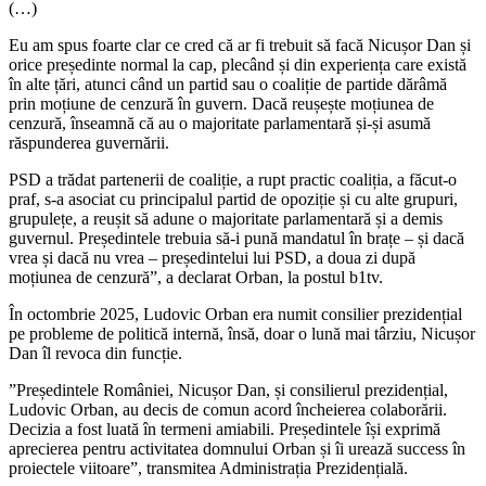
(…)
Eu am spus foarte clar ce cred că ar fi trebuit să facă Nicușor Dan și
orice președinte normal la cap, plecând și din experiența care există
în alte țări, atunci când un partid sau o coaliție de partide dărâmă
prin moțiune de cenzură în guvern. Dacă reușește moțiunea de
cenzură, înseamnă că au o majoritate parlamentară și-și asumă
răspunderea guvernării.
PSD a trădat partenerii de coaliție, a rupt practic coaliția, a făcut-o
praf, s-a asociat cu principalul partid de opoziție și cu alte grupuri,
grupulețe, a reușit să adune o majoritate parlamentară și a demis
guvernul. Președintele trebuia să-i pună mandatul în brațe – și dacă
vrea și dacă nu vrea – președintelui lui PSD, a doua zi după
moțiunea de cenzură”, a declarat Orban, la postul b1tv.
În octombrie 2025, Ludovic Orban era numit consilier prezidențial
pe probleme de politică internă, însă, doar o lună mai târziu, Nicușor
Dan îl revoca din funcție.
”Președintele României, Nicușor Dan, și consilierul prezidențial,
Ludovic Orban, au decis de comun acord încheierea colaborării.
Decizia a fost luată în termeni amiabili. Președintele își exprimă
aprecierea pentru activitatea domnului Orban și îi urează success în
proiectele viitoare”, transmitea Administrația Prezidențială.