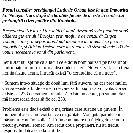
Fostul consilier prezidențial Ludovic Orban iese la atac împotriva
lui Nicușor Dan, după declarațiile făcute de acesta în contextul
prelungirii crizei politice din România.
Președintele Nicușor Dan a făcut două desemnări de premier după
căderea guvernului Bolojan prin moțiune de cenzură: Eugen
Tomac, care și-a depus mandatul deoarece nu a reușit să facă o
majoritate, și Adrian Veștea, care nu a reușit să strângă cele 233 de
voturi necesare la votul din parlament.
Șeful statului spune că a făcut cele două nominalizări pe baza unor
”informații, intuiții, în urma discuțiilor cu ei”. Nu vrea să facă a treia
nominalizare acum, întrucât există ”o certitudine că nu trece”.
”Suntem într-o situație de două luni fără guvern, nu cer prea multe.
Cer să existe 233 de oameni de care să fiu sigur că vor vota. Ca să
existe cei 233 de oameni trebuie să existe un acord, presupun, dar
mă interesează doar să fie cei 233.
Problema este dacă există o majoritate care susține un guvern. În
momentul acesta nu există acea majoritate. Voi ajuta partidele în
măsura în care îmi solicită. Eu în continuare nu înțeleg de ce nu a
trecut guvernul Tomac. Am făcut două propuneri, nu au trecut,
responsabilitatea este la partide.