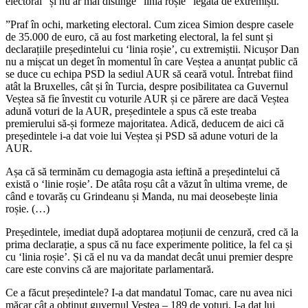
electoral” și nu ar mai distinge ”linia roșie” legată de extremiști.
”Praf în ochi, marketing electoral. Cum zicea Simion despre casele
de 35.000 de euro, că au fost marketing electoral, la fel sunt și
declarațiile președintelui cu ‘linia roșie’, cu extremiștii. Nicușor Dan
nu a mișcat un deget în momentul în care Veștea a anunțat public că
se duce cu echipa PSD la sediul AUR să ceară votul. Întrebat fiind
atât la Bruxelles, cât și în Turcia, despre posibilitatea ca Guvernul
Veștea să fie învestit cu voturile AUR și ce părere are dacă Veștea
adună voturi de la AUR, președintele a spus că este treaba
premierului să-și formeze majoritatea. Adică, deducem de aici că
președintele i-a dat voie lui Veștea și PSD să adune voturi de la
AUR.
Așa că să terminăm cu demagogia asta ieftină a președintelui că
există o ‘linie roșie’. De atâta roșu cât a văzut în ultima vreme, de
când e tovarăș cu Grindeanu și Manda, nu mai deosebește linia
roșie. (…)
Președintele, imediat după adoptarea moțiunii de cenzură, cred că la
prima declarație, a spus că nu face experimente politice, la fel ca și
cu ‘linia roșie’. Și că el nu va da mandat decât unui premier despre
care este convins că are majoritate parlamentară.
Ce a făcut președintele? I-a dat mandatul Tomac, care nu avea nici
măcar cât a obținut guvernul Veștea – 189 de voturi. I-a dat lui