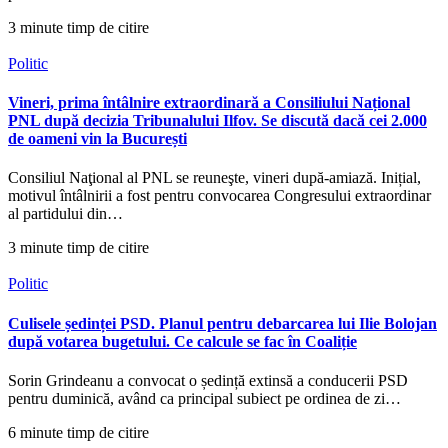
3 minute timp de citire
Politic
Vineri, prima întâlnire extraordinară a Consiliului Național
PNL după decizia Tribunalului Ilfov. Se discută dacă cei 2.000
de oameni vin la București
Consiliul Naţional al PNL se reuneşte, vineri după-amiază. Inițial,
motivul întâlnirii a fost pentru convocarea Congresului extraordinar
al partidului din…
3 minute timp de citire
Politic
Culisele ședinței PSD. Planul pentru debarcarea lui Ilie Bolojan
după votarea bugetului. Ce calcule se fac în Coaliție
Sorin Grindeanu a convocat o ședință extinsă a conducerii PSD
pentru duminică, având ca principal subiect pe ordinea de zi…
6 minute timp de citire