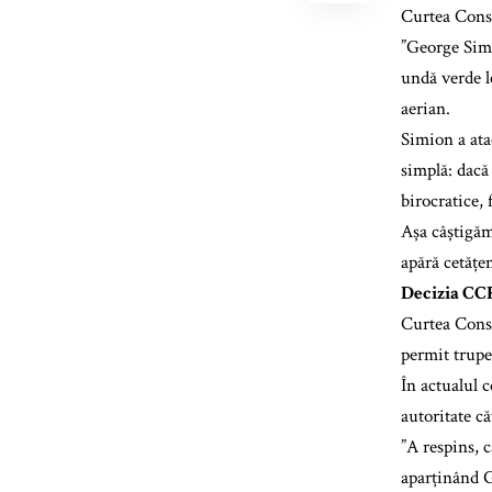
Curtea Const
”George Simi
undă verde l
aerian.
Simion a atac
simplă: dacă
birocratice, 
Așa câștigăm 
apără cetățe
Decizia CC
Curtea Const
permit trupe
În actualul c
autoritate că
”A respins, c
aparținând G