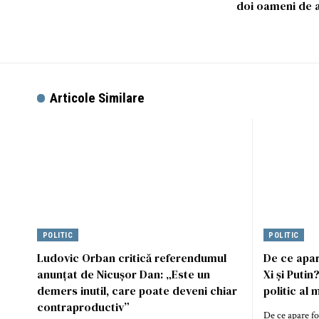
doi oameni de a
Articole Similare
POLITIC
POLITIC
Ludovic Orban critică referendumul
De ce apar
anunțat de Nicușor Dan: „Este un
Xi și Putin
demers inutil, care poate deveni chiar
politic al
contraproductiv”
De ce apare fo