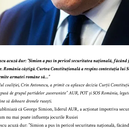
cu acuză dur: ”Simion a pus în pericol securitatea națională, făcând 
e. România câștigă. Curtea Constituțională a respins contestația lui S
ermite armatei române să…”
lul coaliției, Crin Antonescu, a primit cu aplauze decizia Curții Constituți
epusă de grupul partidelor „suveraniste” AUR, POT și SOS România, legată
e să doboare dronele rusești.
bliniază că George Simion, liderul AUR, a acționat împotriva securit
cum nu mai poate influența jocurile Rusiei
cu acuză dur: ”Simion a pus în pericol securitatea națională, făcând