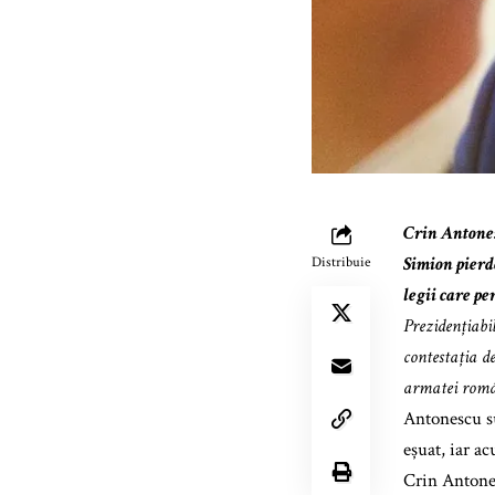
Crin Antones
Simion pierd
Distribuie
legii care p
Prezidențiabi
contestația d
armatei român
Antonescu su
eșuat, iar a
Crin Antones