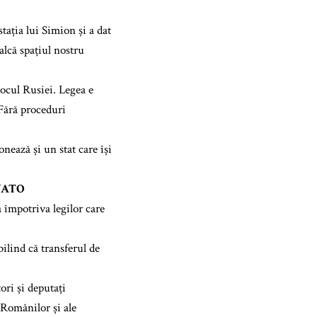
ația lui Simion și a dat
alcă spațiul nostru
jocul Rusiei. Legea e
 Fără proceduri
onează și un stat care își
 NATO
 împotriva legilor care
bilind că transferul de
ori și deputați
Românilor și ale