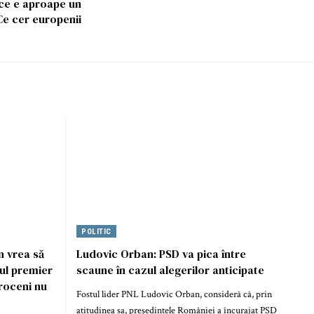
 ce e aproape un
Ce cer europenii
POLITIC
n vrea să
Ludovic Orban: PSD va pica între
tul premier
scaune în cazul alegerilor anticipate
troceni nu
Fostul lider PNL Ludovic Orban, consideră că, prin
atitudinea sa, președintele României a încurajat PSD