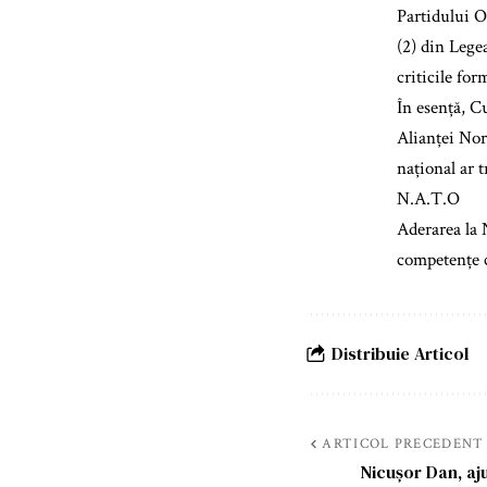
Partidului Oa
(2) din Legea
criticile for
În esență, Cu
Alianței Nord
național ar 
N.A.T.O
Aderarea la 
competențe c
Distribuie Articol
ARTICOL PRECEDENT
Nicușor Dan, aj