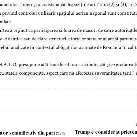
menilor Tineri și a constatat că dispozițiile art.7 alin.(2) și (3), art.23
 privind controlul utilizării spațiului aerian național sunt constituț
mulate.
rtea a reținut că participarea și luarea de măsuri de către autorități
-Atlantice sau de către structurile forțelor statelor aliate și partene
trebui analizate în contextul obligațiilor asumate de România în cali
N.A.T.O. presupune atât transferul unor atribute, cât și exercitarea
u statele componente, aspect care nu afectează suveranitatea țării,”
Trump e considerat prieten
utor semnificativ din partea a