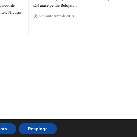
iscuțiile
să-l atace pe Ilie Bolojan…
intele Nicușor
15 minute timp de citire
pta
Respinge