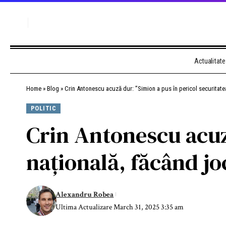
Actualitate
Home
»
Blog
»
Crin Antonescu acuză dur: ”Simion a pus în pericol securitatea
POLITIC
Crin Antonescu acuz
națională, făcând jo
Alexandru Robea
Ultima Actualizare March 31, 2025 3:35 am