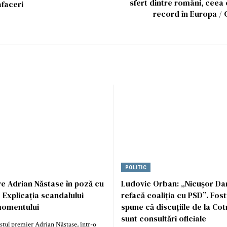
sfert dintre români, ceea
faceri
record în Europa / 
POLITIC
e Adrian Năstase în poză cu
Ludovic Orban: „Nicușor Da
? Explicația scandalului
refacă coaliția cu PSD”. Fos
 momentului
spune că discuțiile de la Co
sunt consultări oficiale
stul premier Adrian Năstase, într-o