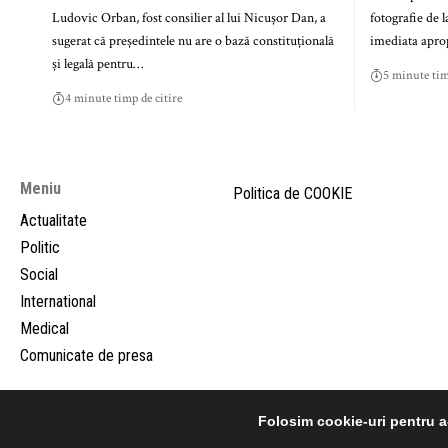
Ludovic Orban, fost consilier al lui Nicușor Dan, a
fotografie de l
sugerat că președintele nu are o bază constituțională
imediata aprop
și legală pentru…
5 minute tim
4 minute timp de citire
Meniu
Politica de COOKIE
Actualitate
Politic
Social
International
Medical
Comunicate de presa
Folosim cookie-uri pentru a-