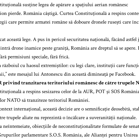
ituțională susține legea de apărare a spațiului aerian românesc
on pierde. România câștigă. Curtea Constituțională a respins contest
egii care permite armatei române să doboare dronele rusești care înc
at această lege. A pus în pericol securitatea națională, făcând astfel 
 intră drone inamice peste graniță, România are dreptul să se apere.
fără permisiuni speciale, fără frică.
războiul cu haosul extremiștilor: cu legi clare, instituții care funcți
nii,” este mesajul lui Antonescu din această dimineață pe Facebook.
R privind tranzitarea teritoriului românesc de către trupele
ituțională a respins sesizarea celor de la AUR, POT și SOS România
lor NATO să tranziteze teritoriul României.
ontext internațional, această decizie are o semnificație deosebită, sta
tre trupele aliate nu reprezintă o încălcare a suveranității naționale.
a neîntemeiate, obiecțiile de neconstituționalitate formulate de senat
rupurilor parlamentare S.O.S. România, ale Alianței pentru Unirea 