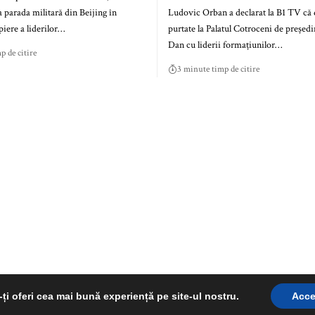
a parada militară din Beijing în
Ludovic Orban a declarat la B1 TV că d
iere a liderilor…
purtate la Palatul Cotroceni de președ
Dan cu liderii formațiunilor…
p de citire
3 minute timp de citire
ți oferi cea mai bună experiență pe site-ul nostru.
Acce
©RepereRomanesti.ro 2025