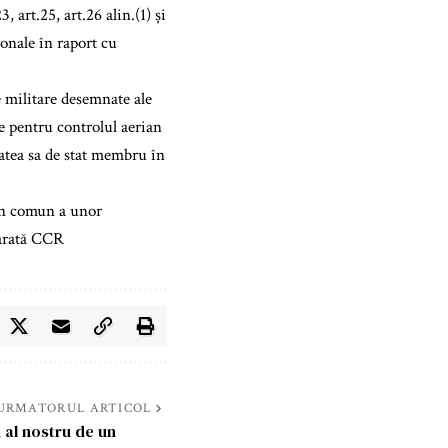
, art.25, art.26 alin.(1) și
ionale în raport cu
le militare desemnate ale
re pentru controlul aerian
tatea sa de stat membru în
 în comun a unor
 arată CCR
URMATORUL ARTICOL
 al nostru de un