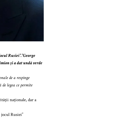
jocul Rusiei”.”George
imion și a dat undă verde
onale de a respinge
 de legea ce permite
ății naționale, dar a
 jocul Rusiei”