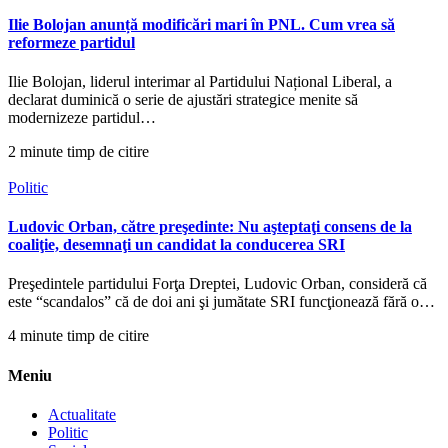
Ilie Bolojan anunță modificări mari în PNL. Cum vrea să
reformeze partidul
Ilie Bolojan, liderul interimar al Partidului Național Liberal, a
declarat duminică o serie de ajustări strategice menite să
modernizeze partidul…
2 minute timp de citire
Politic
Ludovic Orban, către preşedinte: Nu aşteptaţi consens de la
coaliţie, desemnaţi un candidat la conducerea SRI
Preşedintele partidului Forţa Dreptei, Ludovic Orban, consideră că
este “scandalos” că de doi ani şi jumătate SRI funcţionează fără o…
4 minute timp de citire
Meniu
Actualitate
Politic