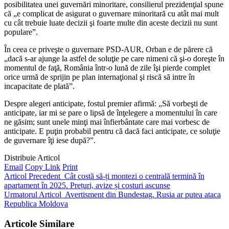
posibilitatea unei guvernări minoritare, consilierul prezidenţial spune
că „e complicat de asigurat o guvernare minoritară cu atât mai mult
cu cât trebuie luate decizii şi foarte multe din aceste decizii nu sunt
populare”.
În ceea ce priveşte o guvernare PSD-AUR, Orban e de părere că
„dacă s-ar ajunge la astfel de soluţie pe care nimeni că şi-o doreşte în
momentul de faţă, România într-o lună de zile îşi pierde complet
orice urmă de sprijin pe plan internaţional şi riscă să intre în
incapacitate de plată”.
Despre alegeri anticipate, fostul premier afirmă: „Să vorbeşti de
anticipate, iar mi se pare o lipsă de înţelegere a momentului în care
ne găsim; sunt unele minţi mai înfierbântate care mai vorbesc de
anticipate. E puţin probabil pentru că dacă faci anticipate, ce soluţie
de guvernare îţi iese după?”.
Distribuie Articol
Email
Copy Link
Print
Articol Precedent
Cât costă să-ți montezi o centrală termină în
apartament în 2025. Prețuri, avize și costuri ascunse
Urmatorul Articol
Avertisment din Bundestag. Rusia ar putea ataca
Republica Moldova
Articole Similare