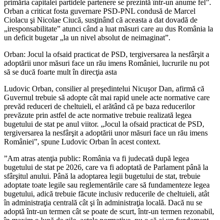
primăria capitalei partidele partenere se prezintă într-un anume fel”.
Orban a criticat fosta guvernare PSD-PNL condusă de Marcel
Ciolacu şi Nicolae Ciucă, susţinând că aceasta a dat dovadă de
„iresponsabilitate” atunci când a luat măsuri care au dus România la
un deficit bugetar „la un nivel absolut de neimaginat”.
Orban: Jocul la ofsaid practicat de PSD, tergiversarea la nesfârşit a
adoptării unor măsuri face un rău imens României, lucrurile nu pot
să se ducă foarte mult în direcţia asta
Ludovic Orban, consilier al preşedintelui Nicuşor Dan, afirmă că
Guvernul trebuie să adopte cât mai rapid unele acte normative care
prevăd reduceri de cheltuieli, el arătând că pe baza reducerilor
prevăzute prin astfel de acte normative trebuie realizată legea
bugetului de stat pe anul viitor. „Jocul la ofsaid practicat de PSD,
tergiversarea la nesfârşit a adoptării unor măsuri face un rău imens
României”, spune Ludovic Orban în acest context.
”Am atras atenţia public: România va fi judecată după legea
bugetului de stat pe 2026, care va fi adoptată de Parlament până la
sfârşitul anului. Până la adoptarea legii bugetului de stat, trebuie
adoptate toate legile sau reglementările care să fundamenteze legea
bugetului, adică trebuie făcute inclusiv reducerile de cheltuieli, atât
în administraţia centrală cât şi în administraţia locală. Dacă nu se
adoptă într-un termen cât se poate de scurt, într-un termen rezonabil,