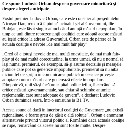
Ce spune Ludovic Orban despre o guvernare minoritară şi
despre alegeri anticipate
Fostul premier Ludovic Orban, care este consilier al preşedintelui
Nicuşor Dan, remarcă faptul că actualul şef al Guvernului, Ilie
Bolojan, este lăsat singur atunci când anunţă măsuri nepopulare, în
timp ce unii dintre reprezentanţii coaliţiei care adoptă aceste măsuri
au ieşiri critice la adresa Guvernului. Orban este de părere că în
actuala coaliţie e nevoie „de mai mult fair play”.
„Cred că e totuşi nevoie de mai multă onestitate, de mai mult fair-
play şi de mai multă corectitudine, la urma urmei, că nu e normal să
laşi numai premierul, de exemplu, să-şi asume deciziile şi mesajele
publice care pot să genereze impopularitate, premierul să nu aibă
niciun fel de sprijin în comunicarea publică în ceea ce priveşte
adoptarea unor măsuri care generează efecte impopulare.
Dimpotrivă, unii să-şi facă un capital politic ieftin, încercând să
critice măsuri guvernamentale, sau chiar să schimbe anumite
reglementări care sunt adoptate de guvern”, a declarat Ludovic
Orban duminică seară, într-o emisiune la B1 Tv.
Acesta spune că dacă în interiorul coaliţiei de Guvernare „nu există
raţionalitate, e foarte greu de găsit o altă soluţie”. Orban a enumerat
alternativele privind viitorul politic al României dacă actuala coaliţie
se rupe, remarcând că aceste nu sunt foarte multe. Despre