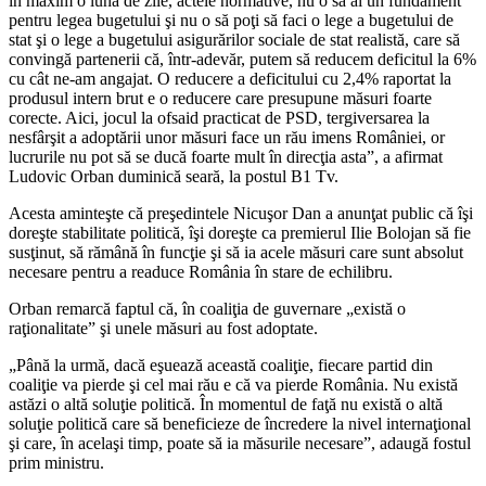
în maxim o lună de zile, actele normative, nu o să ai un fundament
pentru legea bugetului şi nu o să poţi să faci o lege a bugetului de
stat şi o lege a bugetului asigurărilor sociale de stat realistă, care să
convingă partenerii că, într-adevăr, putem să reducem deficitul la 6%
cu cât ne-am angajat. O reducere a deficitului cu 2,4% raportat la
produsul intern brut e o reducere care presupune măsuri foarte
corecte. Aici, jocul la ofsaid practicat de PSD, tergiversarea la
nesfârşit a adoptării unor măsuri face un rău imens României, or
lucrurile nu pot să se ducă foarte mult în direcţia asta”, a afirmat
Ludovic Orban duminică seară, la postul B1 Tv.
Acesta aminteşte că preşedintele Nicuşor Dan a anunţat public că îşi
doreşte stabilitate politică, îşi doreşte ca premierul Ilie Bolojan să fie
susţinut, să rămână în funcţie şi să ia acele măsuri care sunt absolut
necesare pentru a readuce România în stare de echilibru.
Orban remarcă faptul că, în coaliţia de guvernare „există o
raţionalitate” şi unele măsuri au fost adoptate.
„Până la urmă, dacă eşuează această coaliţie, fiecare partid din
coaliţie va pierde şi cel mai rău e că va pierde România. Nu există
astăzi o altă soluţie politică. În momentul de faţă nu există o altă
soluţie politică care să beneficieze de încredere la nivel internaţional
şi care, în acelaşi timp, poate să ia măsurile necesare”, adaugă fostul
prim ministru.