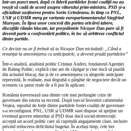
într-un punct mort, după ce liderii partidelor fostei coaliții nu au
reușit să cadă de acord asupra viitorului prim-ministru. PSD și-a
oficializat susținerea pentru Sorin Grindeanu, în timp ce PNL,
USR și UDMR merg pe varianta europarlamentarului Siegfried
Mureșan. În lipsa unor concesii din partea oricărei tabere,
discuțiile rămân blocate, iar președintele Nicușor Dan pare să fi
devenit parte a confruntării politice, în loc să arbitreze conflictul
dintre partide.
Ce decizie nu ar fi trebuit să ia Nicușor Dan niciodată: „Când a
renunțat la amenințarea cu anticipatele, a devenit pradă partidelor”
Într-o analiză, analistul politic Cristian Andrei, fondatorul Agenției
de Rating Politic, explică cine are de câștigat și cine riscă să piardă
din actualul blocaj, dar și de ce amenințarea cu alegerile anticipate
reprezintă, în realitate, mai degrabă o pârghie de negociere decât un
scenariu cu șanse reale de a fi pus în aplicare.
România traversează una dintre cele mai prelungite crize de
guvernare din istoria sa recentă. După eșecul învestirii cabinetului
Veștea, raportul de forțe dintre partidele fostei coaliții de guvernare
s-a reconfigurat. PNL, USR și UDMR sunt dispuse să sprijine un
eventual guvern minoritar al PSD doar dacă social-democrații
acceptă un acord politic care să cuprindă angajamente clare, inclusiv
privind reducerea deficitului bugetar. În același timp, cele trei