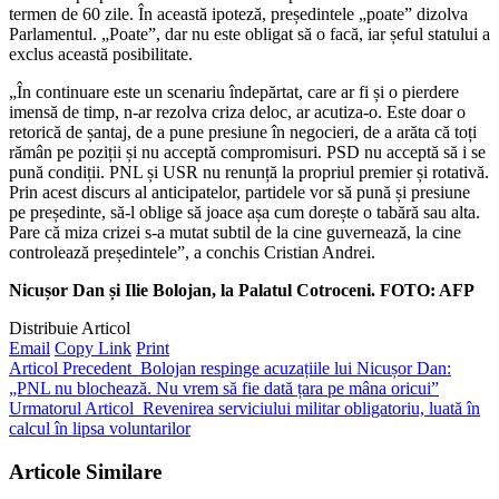
termen de 60 zile. În această ipoteză, președintele „poate” dizolva
Parlamentul. „Poate”, dar nu este obligat să o facă, iar șeful statului a
exclus această posibilitate.
„În continuare este un scenariu îndepărtat, care ar fi și o pierdere
imensă de timp, n-ar rezolva criza deloc, ar acutiza-o. Este doar o
retorică de șantaj, de a pune presiune în negocieri, de a arăta că toți
rămân pe poziții și nu acceptă compromisuri. PSD nu acceptă să i se
pună condiții. PNL și USR nu renunță la propriul premier și rotativă.
Prin acest discurs al anticipatelor, partidele vor să pună și presiune
pe președinte, să-l oblige să joace așa cum dorește o tabără sau alta.
Pare că miza crizei s-a mutat subtil de la cine guvernează, la cine
controlează președintele”, a conchis Cristian Andrei.
Nicușor Dan și Ilie Bolojan, la Palatul Cotroceni. FOTO: AFP
Distribuie Articol
Email
Copy Link
Print
Articol Precedent
Bolojan respinge acuzațiile lui Nicușor Dan:
„PNL nu blochează. Nu vrem să fie dată țara pe mâna oricui”
Urmatorul Articol
Revenirea serviciului militar obligatoriu, luată în
calcul în lipsa voluntarilor
Articole Similare