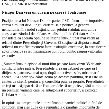
USR, UDMR și Minorităților.
Nicușor Dan vrea un guvern pe care să-l patroneze
Poziționarea lui Nicușor Dan de partea PSD, formațiune împotriva
căreia a militat de-a lungul carierei sale politice, a generat
nemulțumiri în rândul susținătorilor șefului statului, unii dintre
aceștia acuzându-l de trădare. Analistul politic Cristian Andrei
consideră că această opțiune se înscrie într-un tipar mai vechi al
relației dintre Președinție și Guvern. El susține că disputa actuală
reflectă un conflict recurent între instituțiile executive, în care fiecare
actor încearcă să își maximizeze controlul politic asupra viitorului
executiv.
„Suntem într-un episod al unui film pe care l-am văzut 35 de ani:
conflictul între palate. Președintele vrea un cabinet pe care să-l
dirijeze și patroneze mai ușor, după obiectivele sale, oricare ar fi
acelea. PSD pare să-i cânte acum pe această partitură, deși este un
cântec de sirenă, pentru a-și consolida puterea proprie. Președintele
ar ieși mai câștigat dacă ar lăsa partidele să negocieze, fără a impune
un premier, variantă care i-a antagonizat suporterii”, a explicat
Cristian Andrei.
În opinia sa, președintele a intrat într-o dinamică politică dificil de
controlat, mai ales după ce a renunțat la o pârghie importantă de