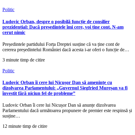
Politic
Ludovic Orban, despre o posibilă funcție de consilier
prezidențial: Dacă președintele îmi cere, voi ține cont. N-am
cerut nimic
Președintele partidului Forța Dreptei susține că va ține cont de
cererea președintelui României dacă acesta i-ar oferi o funcție de…
3 minute timp de citire
Politic
Ludovic Orban îi cere lui Nicușor Dan să amenințe cu
dizolvarea Parlamentului: „Guvernul Siegfried Mureșan va fi
învestit fără niciun fel de probleme”
Ludovic Orban îi cere lui Nicușor Dan să anunțe dizolvarea
Parlamentului dacă următoarea propunere de premier este respinsă și
susține…
12 minute timp de citire