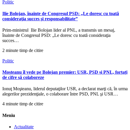
Politic
Ilie Bolojan, înainte de Congresul PSD: „Le doresc cu toată
consideraţia succes şi responsabilitate”
Prim-ministrul Ilie Bolojan lider al PNL, a transmis un mesaj,
înainte de Congresul PSD: „Le doresc cu toată consideraţia
succes…
2 minute timp de citire
Politic
Moşteanu îl vede pe Bolojan premier: USR, PSD și PNL, forțați
de cifre să colaboreze
Ionuţ Moşteanu, liderul deputaţilor USR, a declarat marţi că, în urma
alegerilor prezidenţiale, o colaborare între PSD, PNL şi USR…
4 minute timp de citire
Meniu
Actualitate