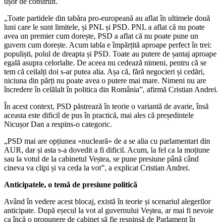
ușor de construit.
„Toate partidele din tabăra pro-europeană au aflat în ultimele două
luni care le sunt limitele, și PNL și PSD. PNL a aflat că nu poate
avea un premier cum dorește, PSD a aflat că nu poate pune un
guvern cum dorește. Acum tabla e împărțită aproape perfect în trei:
populiști, polul de dreapta și PSD. Toate au putere de șantaj aproape
egală asupra celorlalte. De aceea nu cedează nimeni, pentru că se
tem că ceilalți doi s-ar putea alia. Așa că, fără negocieri și cedări,
niciuna din părți nu poate avea o putere mai mare. Nimeni nu are
încredere în celălalt în politica din România”, afirmă Cristian Andrei.
În acest context, PSD păstrează în teorie o variantă de avarie, însă
aceasta este dificil de pus în practică, mai ales că președintele
Nicușor Dan a respins-o categoric.
„PSD mai are opțiunea «nucleară» de a se alia cu parlamentari din
AUR, dar și asta s-a dovedit a fi dificil. Acum, la fel ca la moțiune
sau la votul de la cabinetul Veștea, se pune presiune până când
cineva va clipi și va ceda la vot”, a explicat Cristian Andrei.
Anticipatele, o temă de presiune politică
Având în vedere acest blocaj, există în teorie și scenariul alegerilor
anticipate. După eșecul la vot al guvernului Veștea, ar mai fi nevoie
ca încă o propunere de cabinet să fie respinsă de Parlament în