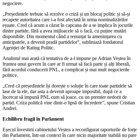
negociere.
„Președintele trebuie să rezolve o criză și un blocaj politic și să-și
recapete autoritatea care i-a fost afectată în urma nominalizărilor
eșuate. Cred că acum a căzut în capcana de a se implica în jocurile
dintre partide, fără a avea mijloacele să o facă, cu puține mutări
disponibile. Din momentul când a renunțat la amenințarea cu
anticipatele, a devenit pradă partidelor”, subliniază fondatorul
Agenției de Rating Politic.
Analistul mai arată că tentativa de a-l impune pe Adrian Veștea în
fruntea unui guvern în care ar fi urmat să facă parte și alți liberali,
fără acordul conducerii PNL, a complicat și mai mult negocierile
politice.
„Cred că președintele își dorește o soluție în care toate partidele să
lase de la ele, dar asta a devenit aproape imposibil, după ce a
încercat să impună PNL cum să joace, cu un premier nedorit de
partid. Criza politică vine dintr-o lipsă de încredere”, spune Cristian
Andrei.
Echilibru fragil în Parlament
Eșecul învestirii cabinetului Veștea a reconfigurat raporturile de forțe
din Parlament, într-un context în care nicio majoritate stabilă nu pare