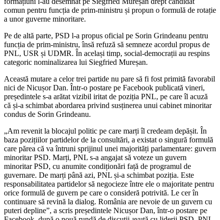
formațiuni l-au desemnat pe Siegfried Mureșan drept candidat
comun pentru funcția de prim-ministru și propun o formulă de rotație
a unor guverne minoritare.
Pe de altă parte, PSD l-a propus oficial pe Sorin Grindeanu pentru
funcția de prim-ministru, însă refuză să semneze acordul propus de
PNL, USR și UDMR. În același timp, social-democrații au respins
categoric nominalizarea lui Siegfried Mureșan.
Această mutare a celor trei partide nu pare să fi fost primită favorabil
nici de Nicușor Dan. Într-o postare pe Facebook publicată vineri,
președintele s-a arătat vizibil iritat de poziția PNL, pe care îl acuză
că și-a schimbat abordarea privind susținerea unui cabinet minoritar
condus de Sorin Grindeanu.
„Am revenit la blocajul politic pe care marți îl credeam depășit. În
baza pozițiilor partidelor de la consultări, a existat o singură formulă
care părea că va întruni sprijinul unei majorități parlamentare: guvern
minoritar PSD. Marți, PNL s-a angajat să voteze un guvern
minoritar PSD, cu anumite condiționări față de programul de
guvernare. De marți până azi, PNL și-a schimbat poziția. Este
responsabilitatea partidelor să negocieze între ele o majoritate pentru
orice formulă de guvern pe care o consideră potrivită. Le cer în
continuare să revină la dialog. România are nevoie de un guvern cu
puteri depline”, a scris președintele Nicușor Dan, într-o postare pe
Facebook, după o nouă rundă de discuții avută cu liderii PSD, PNL,