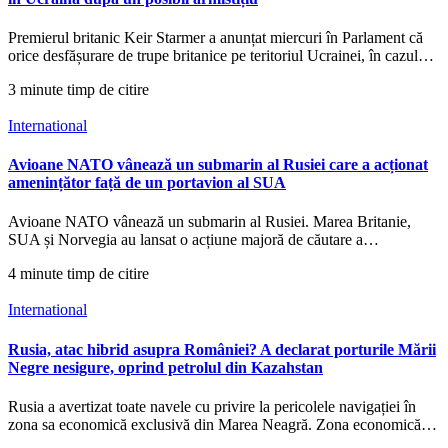
Premierul britanic Keir Starmer a anunțat miercuri în Parlament că
orice desfășurare de trupe britanice pe teritoriul Ucrainei, în cazul…
3 minute timp de citire
International
Avioane NATO vânează un submarin al Rusiei care a acționat
amenințător față de un portavion al SUA
Avioane NATO vânează un submarin al Rusiei. Marea Britanie,
SUA și Norvegia au lansat o acțiune majoră de căutare a…
4 minute timp de citire
International
Rusia, atac hibrid asupra României? A declarat porturile Mării
Negre nesigure, oprind petrolul din Kazahstan
Rusia a avertizat toate navele cu privire la pericolele navigației în
zona sa economică exclusivă din Marea Neagră. Zona economică…