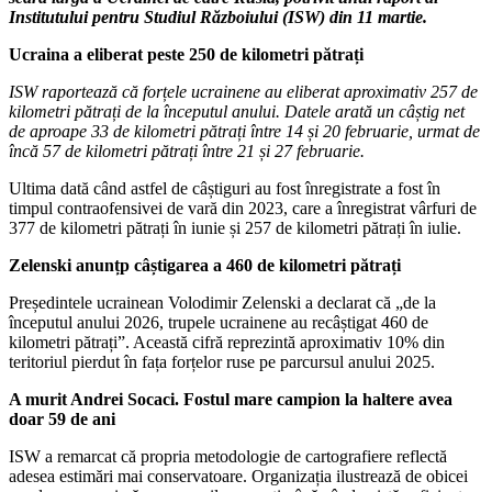
Institutului pentru Studiul Războiului (ISW) din 11 martie.
Ucraina a eliberat peste 250 de kilometri pătrați
ISW raportează că forțele ucrainene au eliberat aproximativ 257 de
kilometri pătrați de la începutul anului. Datele arată un câștig net
de aproape 33 de kilometri pătrați între 14 și 20 februarie, urmat de
încă 57 de kilometri pătrați între 21 și 27 februarie.
Ultima dată când astfel de câștiguri au fost înregistrate a fost în
timpul contraofensivei de vară din 2023, care a înregistrat vârfuri de
377 de kilometri pătrați în iunie și 257 de kilometri pătrați în iulie.
Zelenski anunțp câștigarea a 460 de kilometri pătrați
Președintele ucrainean Volodimir Zelenski a declarat că „de la
începutul anului 2026, trupele ucrainene au recâștigat 460 de
kilometri pătrați”. Această cifră reprezintă aproximativ 10% din
teritoriul pierdut în fața forțelor ruse pe parcursul anului 2025.
A murit Andrei Socaci. Fostul mare campion la haltere avea
doar 59 de ani
ISW a remarcat că propria metodologie de cartografiere reflectă
adesea estimări mai conservatoare. Organizația ilustrează de obicei