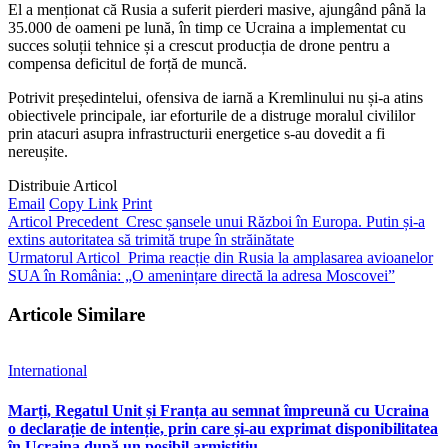
El a menționat că Rusia a suferit pierderi masive, ajungând până la
35.000 de oameni pe lună, în timp ce Ucraina a implementat cu
succes soluții tehnice și a crescut producția de drone pentru a
compensa deficitul de forță de muncă.
Potrivit președintelui, ofensiva de iarnă a Kremlinului nu și-a atins
obiectivele principale, iar eforturile de a distruge moralul civililor
prin atacuri asupra infrastructurii energetice s-au dovedit a fi
nereușite.
Distribuie Articol
Email
Copy Link
Print
Articol Precedent
Cresc șansele unui Război în Europa. Putin și-a
extins autoritatea să trimită trupe în străinătate
Urmatorul Articol
Prima reacție din Rusia la amplasarea avioanelor
SUA în România: „O amenințare directă la adresa Moscovei”
Articole Similare
International
Marți, Regatul Unit și Franța au semnat împreună cu Ucraina
o declarație de intenție, prin care și-au exprimat disponibilitatea
în Ucraina după un posibil armistițiu