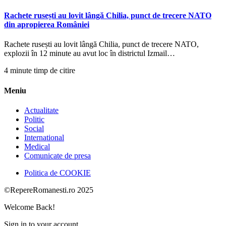
Rachete rusești au lovit lângă Chilia, punct de trecere NATO
din apropierea României
Rachete rusești au lovit lângă Chilia, punct de trecere NATO,
explozii în 12 minute au avut loc în districtul Izmail…
4 minute timp de citire
Meniu
Actualitate
Politic
Social
International
Medical
Comunicate de presa
Politica de COOKIE
©RepereRomanesti.ro 2025
Welcome Back!
Sign in to your account