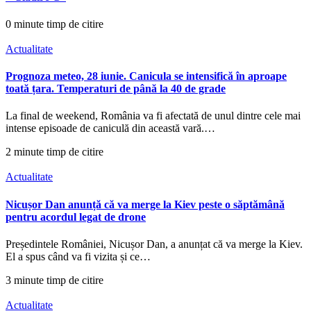
0 minute timp de citire
Actualitate
Prognoza meteo, 28 iunie. Canicula se intensifică în aproape
toată țara. Temperaturi de până la 40 de grade
La final de weekend, România va fi afectată de unul dintre cele mai
intense episoade de caniculă din această vară.…
2 minute timp de citire
Actualitate
Nicușor Dan anunță că va merge la Kiev peste o săptămână
pentru acordul legat de drone
Președintele României, Nicușor Dan, a anunțat că va merge la Kiev.
El a spus când va fi vizita și ce…
3 minute timp de citire
Actualitate