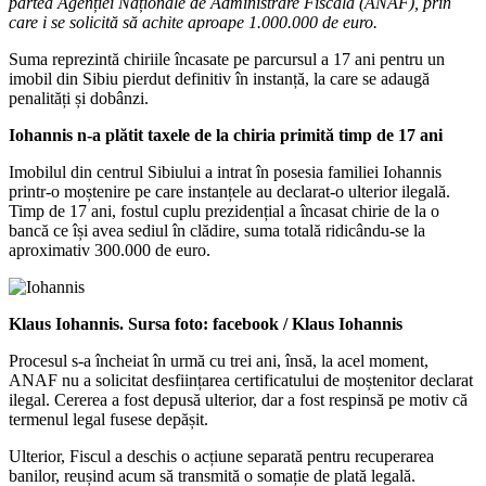
partea Agenției Naționale de Administrare Fiscală (ANAF), prin
care i se solicită să achite aproape 1.000.000 de euro.
Suma reprezintă chiriile încasate pe parcursul a 17 ani pentru un
imobil din Sibiu pierdut definitiv în instanță, la care se adaugă
penalități și dobânzi.
Iohannis n-a plătit taxele de la chiria primită timp de 17 ani
Imobilul din centrul Sibiului a intrat în posesia familiei Iohannis
printr-o moștenire pe care instanțele au declarat-o ulterior ilegală.
Timp de 17 ani, fostul cuplu prezidențial a încasat chirie de la o
bancă ce își avea sediul în clădire, suma totală ridicându-se la
aproximativ 300.000 de euro.
Klaus Iohannis. Sursa foto: facebook / Klaus Iohannis
Procesul s-a încheiat în urmă cu trei ani, însă, la acel moment,
ANAF nu a solicitat desființarea certificatului de moștenitor declarat
ilegal. Cererea a fost depusă ulterior, dar a fost respinsă pe motiv că
termenul legal fusese depășit.
Ulterior, Fiscul a deschis o acțiune separată pentru recuperarea
banilor, reușind acum să transmită o somație de plată legală.