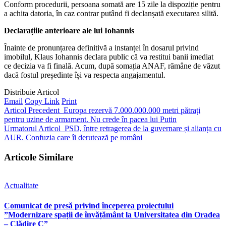
Conform procedurii, persoana somată are 15 zile la dispoziție pentru
a achita datoria, în caz contrar putând fi declanșată executarea silită.
Declarațiile anterioare ale lui Iohannis
Înainte de pronunțarea definitivă a instanței în dosarul privind
imobilul, Klaus Iohannis declara public că va restitui banii imediat
ce decizia va fi finală. Acum, după somația ANAF, rămâne de văzut
dacă fostul președinte își va respecta angajamentul.
Distribuie Articol
Email
Copy Link
Print
Articol Precedent
Europa rezervă 7.000.000.000 metri pătrați
pentru uzine de armament. Nu crede în pacea lui Putin
Urmatorul Articol
PSD, între retragerea de la guvernare și alianța cu
AUR. Confuzia care îi derutează pe români
Articole Similare
Actualitate
Comunicat de presă privind începerea proiectului
”Modernizare spații de învățământ la Universitatea din Oradea
– Clădire C”