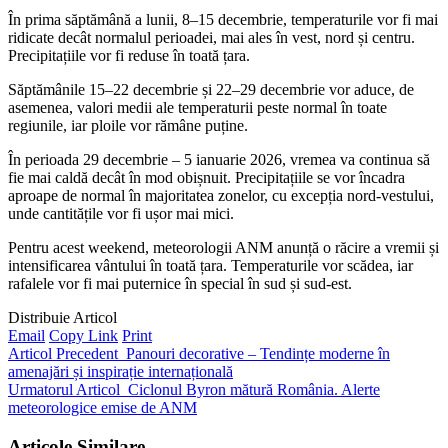
În prima săptămână a lunii, 8–15 decembrie, temperaturile vor fi mai
ridicate decât normalul perioadei, mai ales în vest, nord și centru.
Precipitațiile vor fi reduse în toată țara.
Săptămânile 15–22 decembrie și 22–29 decembrie vor aduce, de
asemenea, valori medii ale temperaturii peste normal în toate
regiunile, iar ploile vor rămâne puține.
În perioada 29 decembrie – 5 ianuarie 2026, vremea va continua să
fie mai caldă decât în mod obișnuit. Precipitațiile se vor încadra
aproape de normal în majoritatea zonelor, cu excepția nord-vestului,
unde cantitățile vor fi ușor mai mici.
Pentru acest weekend, meteorologii ANM anunță o răcire a vremii și
intensificarea vântului în toată țara. Temperaturile vor scădea, iar
rafalele vor fi mai puternice în special în sud și sud-est.
Distribuie Articol
Email
Copy Link
Print
Articol Precedent
Panouri decorative – Tendințe moderne în
amenajări și inspirație internațională
Urmatorul Articol
Ciclonul Byron mătură România. Alerte
meteorologice emise de ANM
Articole Similare