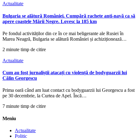
Actualitate
Bulgaria se alătură României. Cumpără rachete anti-navă ca să
apere coastele Mării Negre. Lovesc la 185 km
Pe fondul activităților din ce în ce mai beligerante ale Rusiei în
Marea Neagră, Bulgaria se alătură României și achiziționează…
2 minute timp de citire
Actualitate
Cum au fost jurnaliștii atacați cu violență de bodyguarzii lui
Călin Georgescu
Prima oară când am luat contact cu bodyguarzii lui Georgescu a fost
pe 30 decembrie, la Curtea de Apel. Încă…
7 minute timp de citire
Meniu
Actualitate
Politic