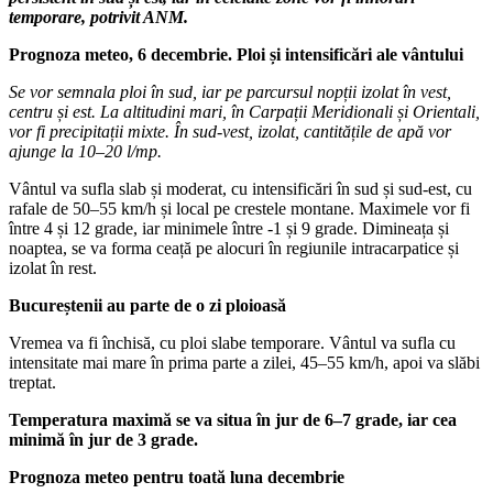
temporare, potrivit ANM.
Prognoza meteo, 6 decembrie. Ploi și intensificări ale vântului
Se vor semnala ploi în sud, iar pe parcursul nopții izolat în vest,
centru și est. La altitudini mari, în Carpații Meridionali și Orientali,
vor fi precipitații mixte. În sud-vest, izolat, cantitățile de apă vor
ajunge la 10–20 l/mp.
Vântul va sufla slab și moderat, cu intensificări în sud și sud-est, cu
rafale de 50–55 km/h și local pe crestele montane. Maximele vor fi
între 4 și 12 grade, iar minimele între -1 și 9 grade. Dimineața și
noaptea, se va forma ceață pe alocuri în regiunile intracarpatice și
izolat în rest.
Bucureștenii au parte de o zi ploioasă
Vremea va fi închisă, cu ploi slabe temporare. Vântul va sufla cu
intensitate mai mare în prima parte a zilei, 45–55 km/h, apoi va slăbi
treptat.
Temperatura maximă se va situa în jur de 6–7 grade, iar cea
minimă în jur de 3 grade.
Prognoza meteo pentru toată luna decembrie