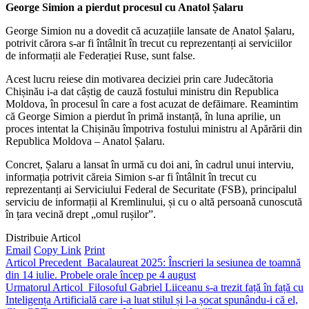
George Simion a pierdut procesul cu Anatol Șalaru
George Simion nu a dovedit că acuzațiile lansate de Anatol Șalaru,
potrivit cărora s-ar fi întâlnit în trecut cu reprezentanți ai serviciilor
de informații ale Federației Ruse, sunt false.
Acest lucru reiese din motivarea deciziei prin care Judecătoria
Chișinău i-a dat câștig de cauză fostului ministru din Republica
Moldova, în procesul în care a fost acuzat de defăimare. Reamintim
că George Simion a pierdut în primă instanță, în luna aprilie, un
proces intentat la Chișinău împotriva fostului ministru al Apărării din
Republica Moldova – Anatol Șalaru.
Concret, Șalaru a lansat în urmă cu doi ani, în cadrul unui interviu,
informația potrivit căreia Simion s-ar fi întâlnit în trecut cu
reprezentanți ai Serviciului Federal de Securitate (FSB), principalul
serviciu de informații al Kremlinului, și cu o altă persoană cunoscută
în țara vecină drept „omul rușilor”.
Distribuie Articol
Email
Copy Link
Print
Articol Precedent
Bacalaureat 2025: Înscrieri la sesiunea de toamnă
din 14 iulie. Probele orale încep pe 4 august
Urmatorul Articol
Filosoful Gabriel Liiceanu s-a trezit față în față cu
Inteligența Artificială care i-a luat stilul și l-a șocat spunându-i că el,