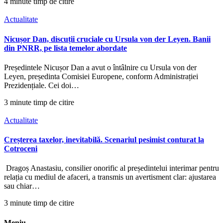
4 minute timp de citire
Actualitate
Nicușor Dan, discuții cruciale cu Ursula von der Leyen. Banii
din PNRR, pe lista temelor abordate
Președintele Nicușor Dan a avut o întâlnire cu Ursula von der
Leyen, președinta Comisiei Europene, conform Administrației
Prezidențiale. Cei doi…
3 minute timp de citire
Actualitate
Creșterea taxelor, inevitabilă. Scenariul pesimist conturat la
Cotroceni
Dragoș Anastasiu, consilier onorific al președintelui interimar pentru
relația cu mediul de afaceri, a transmis un avertisment clar: ajustarea
sau chiar…
3 minute timp de citire
Meniu