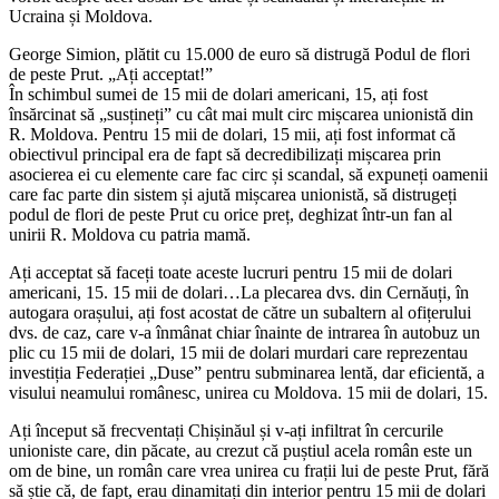
Ucraina și Moldova.
George Simion, plătit cu 15.000 de euro să distrugă Podul de flori
de peste Prut. „Ați acceptat!”
În schimbul sumei de 15 mii de dolari americani, 15, ați fost
însărcinat să „susțineți” cu cât mai mult circ mișcarea unionistă din
R. Moldova. Pentru 15 mii de dolari, 15 mii, ați fost informat că
obiectivul principal era de fapt să decredibilizați mișcarea prin
asocierea ei cu elemente care fac circ și scandal, să expuneți oamenii
care fac parte din sistem și ajută mișcarea unionistă, să distrugeți
podul de flori de peste Prut cu orice preț, deghizat într-un fan al
unirii R. Moldova cu patria mamă.
Ați acceptat să faceți toate aceste lucruri pentru 15 mii de dolari
americani, 15. 15 mii de dolari…La plecarea dvs. din Cernăuți, în
autogara orașului, ați fost acostat de către un subaltern al ofițerului
dvs. de caz, care v-a înmânat chiar înainte de intrarea în autobuz un
plic cu 15 mii de dolari, 15 mii de dolari murdari care reprezentau
investiția Federației „Duse” pentru subminarea lentă, dar eficientă, a
visului neamului românesc, unirea cu Moldova. 15 mii de dolari, 15.
Ați început să frecventați Chișinăul și v-ați infiltrat în cercurile
unioniste care, din păcate, au crezut că puștiul acela român este un
om de bine, un român care vrea unirea cu frații lui de peste Prut, fără
să știe că, de fapt, erau dinamitați din interior pentru 15 mii de dolari