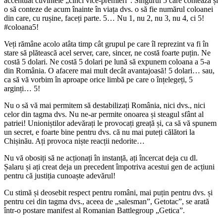
accentuat cuvintele „cinci vice-premieri”. Singurul 5 care contează și
o să conteze de acum înainte în viața dvs. o să fie numărul coloanei
din care, cu rușine, faceți parte. 5… Nu 1, nu 2, nu 3, nu 4, ci 5!
#coloana5!
Veți rămâne acolo atâta timp cât grupul pe care îl reprezint va fi în
stare să plătească acel server, care, sincer, ne costă foarte puțin. Ne
costă 5 dolari. Ne costă 5 dolari pe lună să expunem coloana a 5-a
din România. O afacere mai mult decât avantajoasă! 5 dolari… sau,
ca să vă vorbim în aproape orice limbă pe care o înțelegeți, 5
arginți… 5!
Nu o să vă mai permitem să destabilizați România, nici dvs., nici
celor din tagma dvs. Nu ne-ar permite onoarea și steagul sfânt al
patriei! Unioniștilor adevărați le provocați greață și, ca să vă spunem
un secret, e foarte bine pentru dvs. că nu mai puteți călători la
Chișinău. Ați provoca niște reacții nedorite…
Nu vă obosiți să ne acționați în instanță, ați încercat deja cu dl.
Șalaru și ați creat deja un precedent împotriva acestui gen de acțiuni
pentru că justiția cunoaște adevărul!
Cu stimă și deosebit respect pentru români, mai puțin pentru dvs. și
pentru cei din tagma dvs., aceea de „salesman”, Getotac”, se arată
într-o postare manifest al Romanian Battlegroup „Getica”.