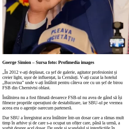
Goerge Simion – Sursa foto: Profimedia images
„În 2012 v-ați deplasat, ca șef de galerie, agitator profesionist și
creier light, ușor de influențat, la Cernăuți. V-ați cazat la hotelul
„Bucovina” unde v-ați întâlnit pentru câteva ore cu un șef de birou
FSB din Chernivtsi oblast.
Întâlnirea nu a fost filmată deoarece FSB-ul nu avea de gând să își
filmeze propriile operațiuni de destabilizare, iar SBU-ul pe vremea
aceea era o agenție oarecum parteneră.
Dar SBU a înregistrat acea întâlnire într-un dosar care a rămas mult
timp în arhive și de care s-a ocupat un ofițer care, până la urmă, a
vorbit despre acel dosar. De unde și scandalul și interdicțiile în