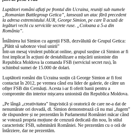
Luptători români aflați pe frontul din Ucraina, reuniți sub numele
„Romanian Battlegroup Getica”, lansează un atac fără precedent
la adresa extremistului AUR, George Simion, pe care îl acuză de
legături vechi cu serviciile secrete ruse. „Coloana a 5-a din
România”.
Întâlnirea lui Simion cu agenții FSB, dezvăluită de Grupul Getica:
„Plătit să saboteze visul unirii”
Într-un mesaj virulent publicat online, grupul susține că Simion ar fi
fost implicat în acțiuni de destabilizare a mișcării unioniste din
Republica Moldova la comanda FSB (serviciul secret rus), în
schimbul sumei de 15.000 de dolari.
Luptătorii români din Ucraina susțin că George Simion ar fi fost
contactat în 2012, pe vremea când era lider de galerie, de către un
ofițer FSB din Cernăuți. Acesta i-ar fi oferit banii pentru a
compromite din interior mișcarea unionistă din Republica Moldova.
„Pe lângă „creativitatea” lingvistică și oratorică de care ne-a dat de
nenumărate ori dovadă, dl. Simion demonstrează că nu mai „fugem”
de răspundere și ne prezentăm în Parlamentul României măcar când
se votează propria moțiune de cenzură dedicată din nou, în stilul
caracteristic FSB, subminării României. Ne prezentăm cu o oră de
întârziere, dar ne prezentăm.