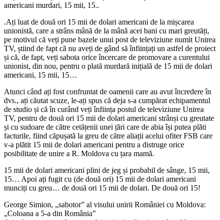
americani murdari, 15 mii, 15..
.Ați luat de două ori 15 mii de dolari americani de la mișcarea
unionistă, care a strâns mână de la mână acei bani cu mari greutăți,
pe motivul că veți pune bazele unui post de televiziune numit Unirea
TV, știind de fapt că nu aveți de gând să înființați un astfel de proiect
și că, de fapt, veți sabota orice încercare de promovare a curentului
unionist, din nou, pentru o plată murdară inițială de 15 mii de dolari
americani, 15 mii, 15…
Atunci când ați fost confruntat de oamenii care au avut încredere în
dvs., ați căutat scuze, le-ați spus că deja s-a cumpărat echipamentul
de studio și că în curând veți înființa postul de televiziune Unirea
TV, pentru de două ori 15 mii de dolari americani strânși cu greutate
și cu sudoare de către cetățenii unei țări care de abia își putea plăti
facturile, fiind căpușată la greu de către aliații acelui ofiter FSB care
v-a plătit 15 mii de dolari americani pentru a distruge orice
posibilitate de unire a R. Moldova cu țara mamă.
15 mii de dolari americani plini de jeg și probabil de sânge, 15 mii,
15… Apoi ați fugit cu (de două ori) 15 mii de dolari americani
munciți cu greu… de două ori 15 mii de dolari. De două ori 15!
George Simion, „sabotor” al visului unirii României cu Moldova:
„Coloana a 5-a din România”