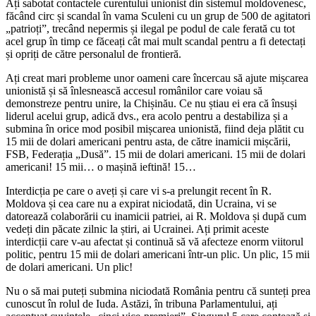
Ați sabotat contactele curentului unionist din sistemul moldovenesc,
făcând circ și scandal în vama Sculeni cu un grup de 500 de agitatori
„patrioți”, trecând nepermis și ilegal pe podul de cale ferată cu tot
acel grup în timp ce făceați cât mai mult scandal pentru a fi detectați
și opriți de către personalul de frontieră.
Ați creat mari probleme unor oameni care încercau să ajute mișcarea
unionistă și să înlesnească accesul românilor care voiau să
demonstreze pentru unire, la Chișinău. Ce nu știau ei era că însuși
liderul acelui grup, adică dvs., era acolo pentru a destabiliza și a
submina în orice mod posibil mișcarea unionistă, fiind deja plătit cu
15 mii de dolari americani pentru asta, de către inamicii mișcării,
FSB, Federația „Dusă”. 15 mii de dolari americani. 15 mii de dolari
americani! 15 mii… o mașină ieftină! 15…
Interdicția pe care o aveți și care vi s-a prelungit recent în R.
Moldova și cea care nu a expirat niciodată, din Ucraina, vi se
datorează colaborării cu inamicii patriei, ai R. Moldova și după cum
vedeți din păcate zilnic la știri, ai Ucrainei. Ați primit aceste
interdicții care v-au afectat și continuă să vă afecteze enorm viitorul
politic, pentru 15 mii de dolari americani într-un plic. Un plic, 15 mii
de dolari americani. Un plic!
Nu o să mai puteți submina niciodată România pentru că sunteți prea
cunoscut în rolul de Iuda. Astăzi, în tribuna Parlamentului, ați