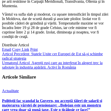
pe arii restrânse în Carpaţii Meridionali, Transilvania, Oltenia şi în
Muntenia.
Vântul va sufla slab şi moderat, cu uşoare intensificări în timpul zilei
în Moldova, dar de scurtă durată şi asociate ploilor. Izolat vor fi
posibile căderi de grindină şi vijelii. Temperaturile maxime se vor
încadra între 19 şi 28 de grade Celsius, iar cele minime vor fi
cuprinse între 2 şi 14 grade. Izolat, dimineaţa şi noaptea, vor fi
condiţii de ceaţă.
Distribuie Articol
Email
Copy Link
Print
Articol Precedent
Statele Unite cer Europei de Est să-și schimbe
radical strategia
Urmatorul Articol
Agenții ruși care au interferat în alegeri trec la
sabotaje în industria apărării. Activi în România
Articole Similare
Actualitate
Polițiștii fac scandal la Guvern, nu acceptă tăieri de salarii și
majorarea vârstei de pensionare: „Bolojan este un monstru
care vrea doar să pună taxe. Este o ticăloșie ce face!”