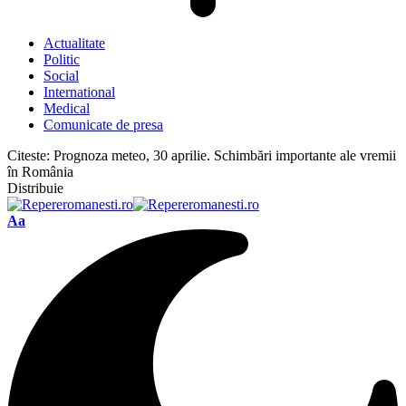
Actualitate
Politic
Social
International
Medical
Comunicate de presa
Citeste:
Prognoza meteo, 30 aprilie. Schimbări importante ale vremii
în România
Distribuie
Font
Aa
Resizer