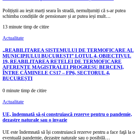
Polițiștii au ieșit marți seara în stradă, nemulțumiți că s-ar putea
schimba condițiile de pensionare și ar putea ieși mult…
13 minute timp de citire
Actualitate
„REABILITAREA SISTEMULUI DE TERMOFICARE AL
MUNICIPIULUI BUCUREȘTI” LOTUL 4, OBIECTIVUL
19, REABILITAREA REȚELEI DE TERMOFICARE
AFERENTE MAGISTRALEI PROGRESU BERCENI,
ÎNTRE CĂMINELE CS17 – FP6, SECTORUL 4,
BUCUREȘTI
0 minute timp de citire
Actualitate
UE, îndemnată să-și construiască rezerve pentru o pandemie,
dezastre naturale sau o invazie
UE este îndemnată să își construiască rezerve pentru a face faţă la o
eventuală pandemie, dezastre naturale sau o posibilă…