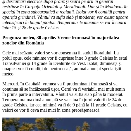
şi descărcări electrice după prânz şi seara pe arii în general
restrânse în Carpaţii Orientali şi Meridionali. Dar şi în Moldova- în
special în zona subcarpatică a regiunii. Izolat vor fi condiţii pentru
apariția grindinei. Vântul va sufla slab şi moderat, vor exista uşoare
intensificări în timpul ploilor. Temperaturile maxime se vor încadra
între 15 şi 28 de grade Celsius.
Prognoza meteo, 30 aprilie. Vreme frumoasă în majoritatea
zonelor din România
Cele mai scăzute valori se vor consemna în sudul litoralului. La
polul opus, cele minime vor fi cuprinse între 3 grade Celsius în estul
Transilvaniei şi 14 grade în Dealurile de Vest. Izolat, dimineaţa şi
noaptea vor fi condiţii de pentru ceață, au mai anunțat specialiștii
meteo.
Miercuri, în Capitală, vremea va fi predominant frumoasă şi va
continua să se încălzească uşor. Cerul va fi variabil, mai mult senin
în prima parte a intervalului. Vântul va sufla slab până la moderat.
Temperatura maximă anunțată se va situa în jurul valorii de 24 de
grade Celsius, iar cea minimă va fi de 9 până la 11 grade Celsius, cu
valori ce vor fi ceva mai mici în zona preorășenească.