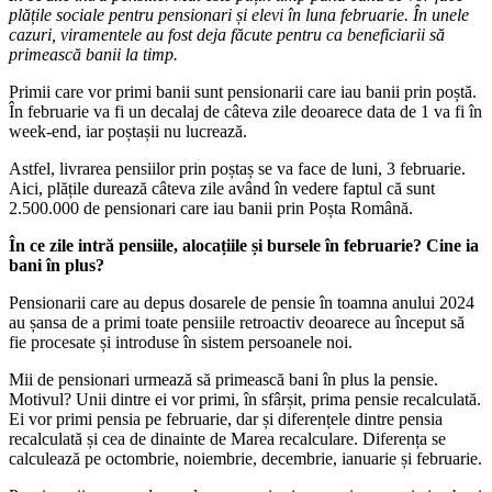
plățile sociale pentru pensionari și elevi în luna februarie. În unele
cazuri, viramentele au fost deja făcute pentru ca beneficiarii să
primească banii la timp.
Primii care vor primi banii sunt pensionarii care iau banii prin poștă.
În februarie va fi un decalaj de câteva zile deoarece data de 1 va fi în
week-end, iar poștașii nu lucrează.
Astfel, livrarea pensiilor prin poștaș se va face de luni, 3 februarie.
Aici, plățile durează câteva zile având în vedere faptul că sunt
2.500.000 de pensionari care iau banii prin Poșta Română.
În ce zile intră pensiile, alocațiile și bursele în februarie? Cine ia
bani în plus?
Pensionarii care au depus dosarele de pensie în toamna anului 2024
au șansa de a primi toate pensiile retroactiv deoarece au început să
fie procesate și introduse în sistem persoanele noi.
Mii de pensionari urmează să primească bani în plus la pensie.
Motivul? Unii dintre ei vor primi, în sfârșit, prima pensie recalculată.
Ei vor primi pensia pe februarie, dar și diferențele dintre pensia
recalculată și cea de dinainte de Marea recalculare. Diferența se
calculează pe octombrie, noiembrie, decembrie, ianuarie și februarie.