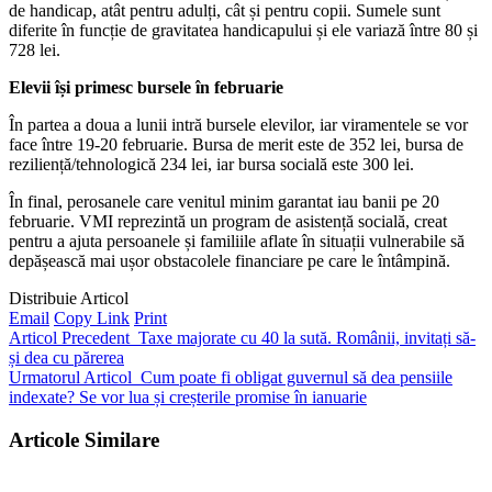
de handicap, atât pentru adulți, cât și pentru copii. Sumele sunt
diferite în funcție de gravitatea handicapului și ele variază între 80 și
728 lei.
Elevii își primesc bursele în februarie
În partea a doua a lunii intră bursele elevilor, iar viramentele se vor
face între 19-20 februarie. Bursa de merit este de 352 lei, bursa de
reziliență/tehnologică 234 lei, iar bursa socială este 300 lei.
În final, perosanele care venitul minim garantat iau banii pe 20
februarie. VMI reprezintă un program de asistență socială, creat
pentru a ajuta persoanele și familiile aflate în situații vulnerabile să
depășească mai ușor obstacolele financiare pe care le întâmpină.
Distribuie Articol
Email
Copy Link
Print
Articol Precedent
Taxe majorate cu 40 la sută. Românii, invitați să-
și dea cu părerea
Urmatorul Articol
Cum poate fi obligat guvernul să dea pensiile
indexate? Se vor lua și creșterile promise în ianuarie
Articole Similare