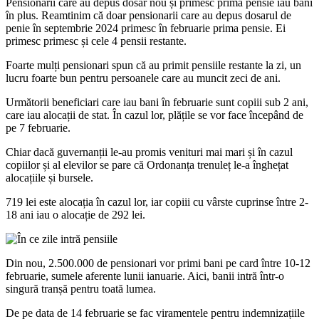
Pensionarii care au depus dosar nou și primesc prima pensie iau bani
în plus. Reamtinim că doar pensionarii care au depus dosarul de
penie în septembrie 2024 primesc în februarie prima pensie. Ei
primesc primesc și cele 4 pensii restante.
Foarte mulți pensionari spun că au primit pensiile restante la zi, un
lucru foarte bun pentru persoanele care au muncit zeci de ani.
Următorii beneficiari care iau bani în februarie sunt copiii sub 2 ani,
care iau alocații de stat. În cazul lor, plățile se vor face începând de
pe 7 februarie.
Chiar dacă guvernanții le-au promis venituri mai mari și în cazul
copiilor și al elevilor se pare că Ordonanța trenuleț le-a înghețat
alocațiile și bursele.
719 lei este alocația în cazul lor, iar copiii cu vârste cuprinse între 2-
18 ani iau o alocație de 292 lei.
Din nou, 2.500.000 de pensionari vor primi bani pe card între 10-12
februarie, sumele aferente lunii ianuarie. Aici, banii intră într-o
singură tranșă pentru toată lumea.
De pe data de 14 februarie se fac viramentele pentru indemnizațiile