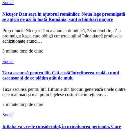
Social
Nicușor Dan sare în ajutorul românilor. Noua lege promulgată
se aplică de azi în toată România, sunt schimbări majore
Președintele Nicușor Dan a anunțat duminică, 23 noiembrie, că a
promulgat legea care obligă comercianții să înlocuiască produsele
achiziționate atunci…
3 minute timp de citire
Social
Taxa ascunsă pentru lift. Cât costă întreținerea reală a unui
ascensor și de ce plătim atât de mult
Taxa ascunsă pentru lift. Lifturile din blocuri generează unele dintre
cele mai mari și mai puțin înțelese costuri de întreținere.…
7 minute timp de citire
Social
Inflaţia va creşte considerabil, în următoarea perioadă. Care