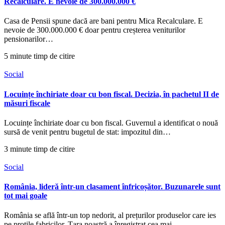
Recalculare. E nevoie de 300.000.000 €
Casa de Pensii spune dacă are bani pentru Mica Recalculare. E
nevoie de 300.000.000 € doar pentru creșterea veniturilor
pensionarilor…
5 minute timp de citire
Social
Locuințe închiriate doar cu bon fiscal. Decizia, în pachetul II de
măsuri fiscale
Locuințe închiriate doar cu bon fiscal. Guvernul a identificat o nouă
sursă de venit pentru bugetul de stat: impozitul din…
3 minute timp de citire
Social
România, lideră într-un clasament înfricoșător. Buzunarele sunt
tot mai goale
România se află într-un top nedorit, al prețurilor produselor care ies
pe proțile fabricilor. Țara noastră a înregistrat cea mai…