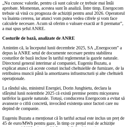
„Nu cunosc valorile, pentru că sunt calcule ce trebuie mai întâi
aprobate. Momentan, acestea sunt în analiză. Între timp, Energocom
trebuie să vină cu prognoza de achiziții pentru anul 2026. Operatorul
va înainta cererea, iar atunci vom putea vedea cifrele și vom face
calculele necesare. Acum să oferim o valoare exactă ar fi prematur”,
a mai spus șeful ANRE.
Costurile de bază, analizate de ANRE
Amintim că, la începutul lunii decembrie 2025, SA „Energocom” a
depus la ANRE setul de documente necesare pentru stabilirea
costurilor de bază incluse în tariful reglementat la gazele naturale.
Directorul general interimar al companiei, Eugeniu Buzatu, a
explicat atunci că aceste costuri includ cheltuielile de furnizare, de la
retribuirea muncii până la amortizarea infrastructurii și alte cheltuieli
operaționale.
La rândul său, ministrul Energiei, Dorin Junghietu, declara la
sfârșitul lunii noiembrie 2025 că există premise pentru micșorarea
tarifelor la gazele naturale. Totuși, conducerea Energocom a evitat să
avanseze o cifră concretă, invocând existența unor factori care nu
depind de companie.
Eugeniu Buzatu a menționat că în tariful actual este inclus un preț de
45 de euro/MWh pentru gaze, în timp ce prețul real de achiziție