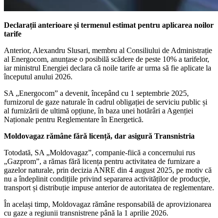
Declarații anterioare și termenul estimat pentru aplicarea noilor
tarife
Anterior, Alexandru Slusari, membru al Consiliului de Administrație
al Energocom, anunțase o posibilă scădere de peste 10% a tarifelor,
iar ministrul Energiei declara că noile tarife ar urma să fie aplicate la
începutul anului 2026.
SA „Energocom” a devenit, începând cu 1 septembrie 2025,
furnizorul de gaze naturale în cadrul obligației de serviciu public și
al furnizării de ultimă opțiune, în baza unei hotărâri a Agenției
Naționale pentru Reglementare în Energetică.
Moldovagaz rămâne fără licență, dar asigură Transnistria
Totodată, SA „Moldovagaz”, companie-fiică a concernului rus
„Gazprom”, a rămas fără licența pentru activitatea de furnizare a
gazelor naturale, prin decizia ANRE din 4 august 2025, pe motiv că
nu a îndeplinit condițiile privind separarea activităților de producție,
transport și distribuție impuse anterior de autoritatea de reglementare.
În același timp, Moldovagaz rămâne responsabilă de aprovizionarea
cu gaze a regiunii transnistrene până la 1 aprilie 2026.