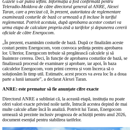
Gazele s-ar putea ieftini. Informația a fost confirmată pentru
Teleradio-Moldova de către directorul general al ANRE, Alexei
Taran, care a precizat că, în prezent, autoritatea de reglementare
examinează costurile de bază ce urmează a fi incluse în tariful
reglementat. Potrivit acestuia, după aprobarea acestor costuri va
urma etapa de calculare propriu-zisă a tarifelor și depunerea cererii
oficiale de către Energocom.
„În prezent, examinăm costurile de bază. După ce finalizăm aceste
costuri pentru Energocom, vom convoca ședința pentru aprobarea
lor. Ulterior, Energocom trebuie să pregătească calculele și să
înainteze cererea. Deci, în funcție de aprobarea costurilor de bază, se
finalizează procesul de examinare și aprobare, iar apoi, în baza
calculelor Energocom, vom primi cererea și vom încerca să o
soluționăm în timp util. Estimativ, acest proces va avea loc în a doua
parte a lunii ianuarie”, a declarat Alexei Taran.
ANRE: este prematur să fie anunțate cifre exacte
Directorul ANRE a subliniat că, la această etapă, instituția nu poate
oferi valori exacte privind noile tarife, întrucât acestea depind de mai
multe calcule aflate încă în analiză. Potrivit lui Taran, Energocom
urmează să prezinte inclusiv prognoza de achiziții pentru anul 2026,
document esențial pentru stabilirea tarifelor.