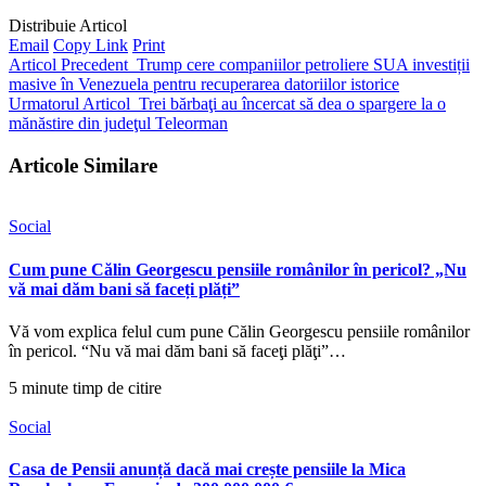
Distribuie Articol
Email
Copy Link
Print
Articol Precedent
Trump cere companiilor petroliere SUA investiții
masive în Venezuela pentru recuperarea datoriilor istorice
Urmatorul Articol
Trei bărbaţi au încercat să dea o spargere la o
mănăstire din judeţul Teleorman
Articole Similare
Social
Cum pune Călin Georgescu pensiile românilor în pericol? „Nu
vă mai dăm bani să faceți plăți”
Vă vom explica felul cum pune Călin Georgescu pensiile românilor
în pericol. “Nu vă mai dăm bani să faceţi plăţi”…
5 minute timp de citire
Social
Casa de Pensii anunță dacă mai crește pensiile la Mica