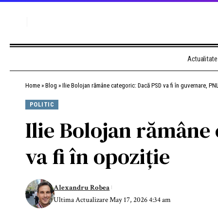
Actualitate
Home
»
Blog
»
Ilie Bolojan rămâne categoric: Dacă PSD va fi în guvernare, PNL 
POLITIC
Ilie Bolojan rămâne 
va fi în opoziție
Alexandru Robea
Ultima Actualizare May 17, 2026 4:34 am