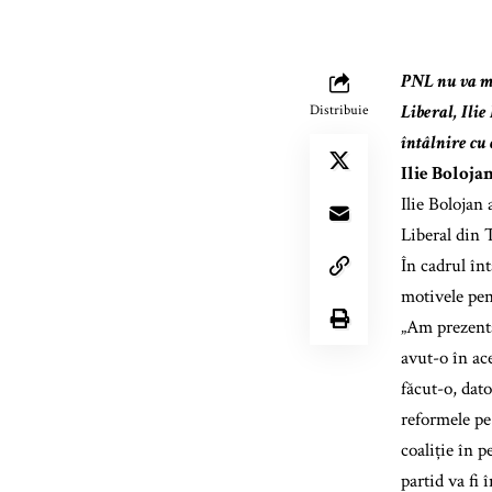
PNL nu va ma
Liberal, Ilie
Distribuie
întâlnire cu
Ilie Boloja
Ilie Bolojan 
Liberal din 
În cadrul înt
motivele pe
„Am prezenta
avut-o în ac
făcut-o, dato
reformele pe
coaliție în 
partid va fi 