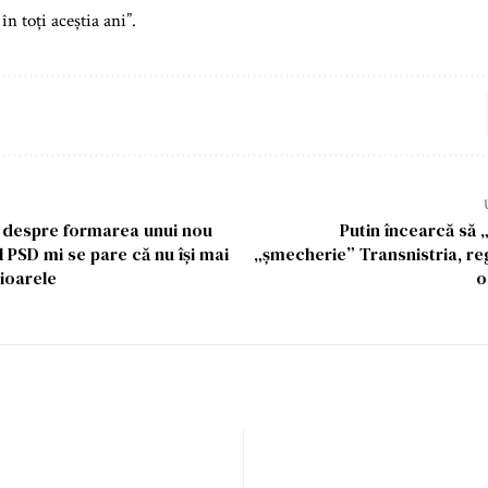
n toți aceștia ani”.
 despre formarea unui nou
Putin încearcă să
 PSD mi se pare că nu își mai
„șmecherie” Transnistria, r
ioarele
o