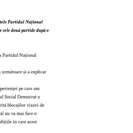
tele Partidul Național
re cele două partide după o
 a Partidul Național
a următoare şi a explicat
perienței pe care am
dul Social Democrat a
ită blocajilor vizavi de
al nu va mai face o
țiile în care acest