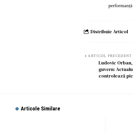
performanță î
Distribuie Articol
ARTICOL PRECEDENT
Ludovic Orban,
guvern: Actualul
controlează pic
Articole Similare