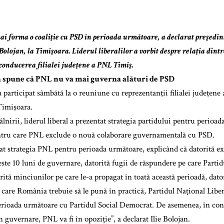
i forma o coaliţie cu PSD în perioada următoare, a declarat preşedin
 Bolojan, la Timişoara. Liderul liberalilor a vorbit despre relaţia dint
 conducerea filialei judeţene a PNL Timiş.
n spune că PNL nu va mai guverna alături de PSD
a participat sâmbătă la o reuniune cu reprezentanţii filialei judeţene
Timişoara.
âlnirii, liderul liberal a prezentat strategia partidului pentru perioad
ntru care PNL exclude o nouă colaborare guvernamentală cu PSD.
t strategia PNL pentru perioada următoare, explicând că datorită ex
este 10 luni de guvernare, datorită fugii de răspundere pe care Parti
rită minciunilor pe care le-a propagat în toată această perioadă, dator
 care România trebuie să le pună în practică, Partidul Național Liber
perioada următoare cu Partidul Social Democrat. De asemenea, în condi
în guvernare, PNL va fi în opoziție”, a declarat Ilie Bolojan.