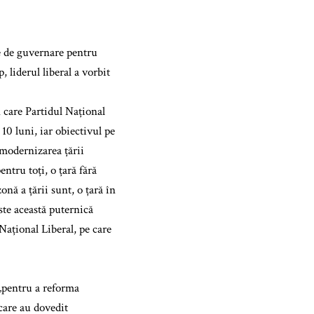
le de guvernare pentru
 liderul liberal a vorbit
 care Partidul Național
10 luni, iar obiectivul pe
 modernizarea țării
entru toți, o țară fără
onă a țării sunt, o țară în
ste această puternică
Național Liberal, pe care
 „pentru a reforma
care au dovedit