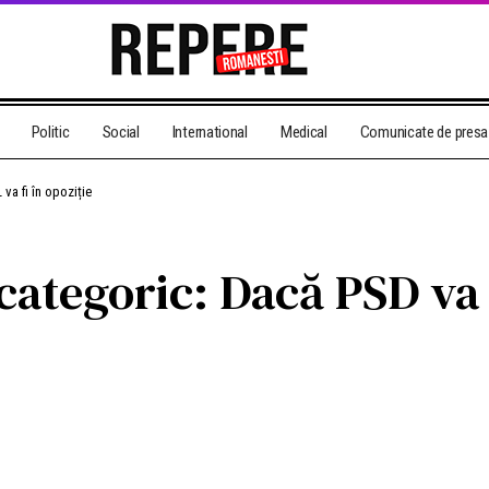
Politic
Social
International
Medical
Comunicate de presa
va fi în opoziție
categoric: Dacă PSD va 