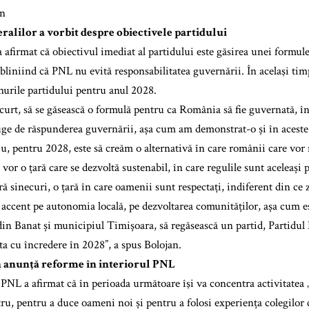
eralilor a vorbit despre obiectivele partidului
 a afirmat că obiectivul imediat al partidului este găsirea unei formu
liniind că PNL nu evită responsabilitatea guvernării. În acelaşi timp,
anurile partidului pentru anul 2028.
curt, să se găsească o formulă pentru ca România să fie guvernată, în
uge de răspunderea guvernării, așa cum am demonstrat-o și în aceste 
, pentru 2028, este să creăm o alternativă în care românii care vor
 vor o țară care se dezvoltă sustenabil, în care regulile sunt aceleași p
ără sinecuri, o țară în care oamenii sunt respectați, indiferent din ce z
 accent pe autonomia locală, pe dezvoltarea comunităților, așa cum e
in Banat și municipiul Timișoara, să regăsească un partid, Partidul 
ota cu încredere în 2028”, a spus Bolojan.
n anunţă reforme în interiorul PNL
 PNL a afirmat că în perioada următoare îşi va concentra activitatea
tru, pentru a duce oameni noi și pentru a folosi experiența colegilor 