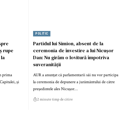
POLITIC
spre
Partidul lui Simion, absent de la
ș rupe
ceremonia de învestire a lui Nicușor
 la
Dan: Nu girăm o lovitură împotriva
suveranității
în prima
AUR a anunțat că parlamentarii săi nu vor participa
Capitalei, și
la ceremonia de depunere a jurământului de către
președintele ales Nicușor…
2 minute timp de citire