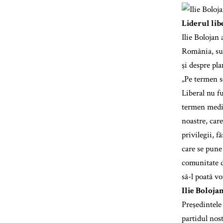
Liderul lib
Ilie Bolojan
România, sub
şi despre pl
„Pe termen s
Liberal nu f
termen mediu
noastre, care
privilegii, f
care se pune
comunitate d
să-l poată v
Ilie Boloja
Preşedintele
partidul nos