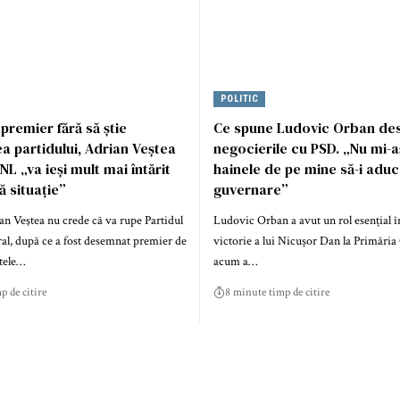
POLITIC
remier fără să știe
Ce spune Ludovic Orban de
 partidului, Adrian Veștea
negocierile cu PSD. „Nu mi-a
L „va ieși mult mai întărit
hainele de pe mine să-i aduc
ă situație”
guvernare”
an Veştea nu crede că va rupe Partidul
Ludovic Orban a avut un rol esențial 
al, după ce a fost desemnat premier de
victorie a lui Nicușor Dan la Primăria 
tele…
acum a…
p de citire
8 minute timp de citire