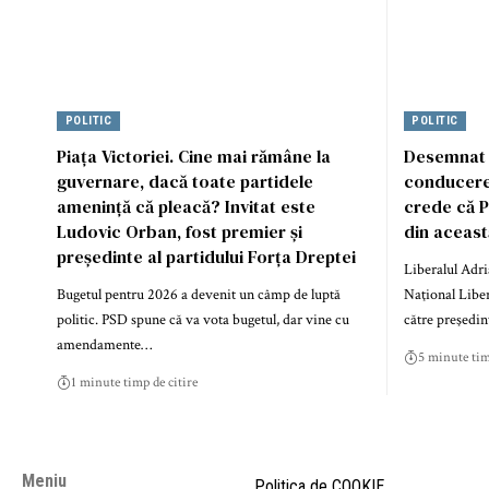
POLITIC
POLITIC
Piața Victoriei. Cine mai rămâne la
Desemnat p
guvernare, dacă toate partidele
conducerea
amenință că pleacă? Invitat este
crede că PN
Ludovic Orban, fost premier și
din aceast
președinte al partidului Forța Dreptei
Liberalul Adri
Bugetul pentru 2026 a devenit un câmp de luptă
Naţional Liber
politic. PSD spune că va vota bugetul, dar vine cu
către preşedin
amendamente…
5 minute tim
1 minute timp de citire
Meniu
Politica de COOKIE