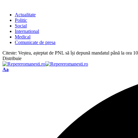
Actualitate
Politic
Social
International
Medical
Comunicate de presa
Citeste:
Veștea, așteptat de PNL să își depună mandatul până la ora 10.
Distribuie
Font
Aa
Resizer