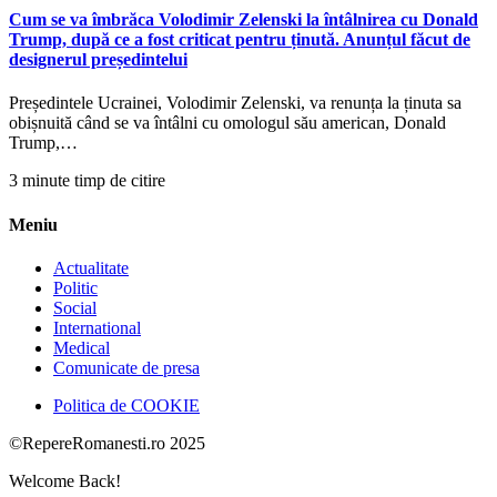
Cum se va îmbrăca Volodimir Zelenski la întâlnirea cu Donald
Trump, după ce a fost criticat pentru ținută. Anunțul făcut de
designerul președintelui
Președintele Ucrainei, Volodimir Zelenski, va renunța la ținuta sa
obișnuită când se va întâlni cu omologul său american, Donald
Trump,…
3 minute timp de citire
Meniu
Actualitate
Politic
Social
International
Medical
Comunicate de presa
Politica de COOKIE
©RepereRomanesti.ro 2025
Welcome Back!