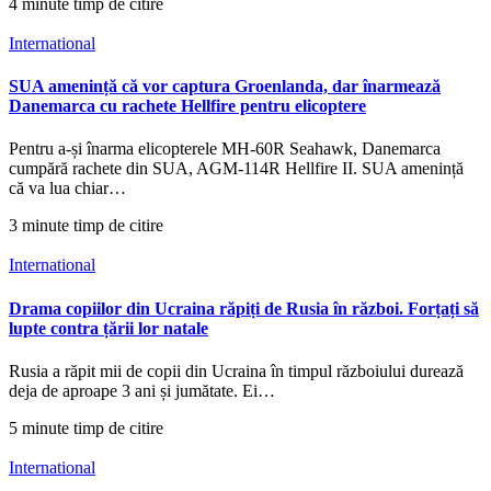
4 minute timp de citire
International
SUA amenință că vor captura Groenlanda, dar înarmează
Danemarca cu rachete Hellfire pentru elicoptere
Pentru a-și înarma elicopterele MH-60R Seahawk, Danemarca
cumpără rachete din SUA, AGM-114R Hellfire II. SUA amenință
că va lua chiar…
3 minute timp de citire
International
Drama copiilor din Ucraina răpiți de Rusia în război. Forțați să
lupte contra țării lor natale
Rusia a răpit mii de copii din Ucraina în timpul războiului durează
deja de aproape 3 ani și jumătate. Ei…
5 minute timp de citire
International