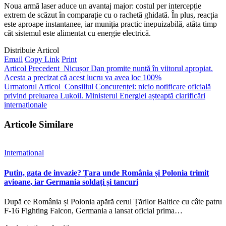
Noua armă laser aduce un avantaj major: costul per intercepție
extrem de scăzut în comparație cu o rachetă ghidată. În plus, reacția
este aproape instantanee, iar muniția practic inepuizabilă, atâta timp
cât sistemul este alimentat cu energie electrică.
Distribuie Articol
Email
Copy Link
Print
Articol Precedent
Nicușor Dan promite nuntă în viitorul apropiat.
Acesta a precizat că acest lucru va avea loc 100%
Urmatorul Articol
Consiliul Concurenței: nicio notificare oficială
privind preluarea Lukoil. Ministerul Energiei așteaptă clarificări
internaționale
Articole Similare
International
Putin, gata de invazie? Țara unde România și Polonia trimit
avioane, iar Germania soldați și tancuri
După ce România și Polonia apără cerul Țărilor Baltice cu câte patru
F-16 Fighting Falcon, Germania a lansat oficial prima…