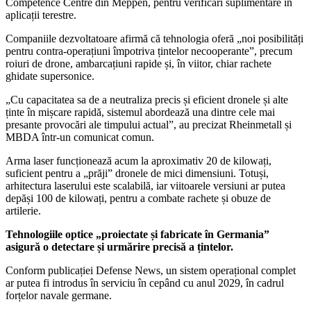
Competence Centre din Meppen, pentru verificări suplimentare în
aplicații terestre.
Companiile dezvoltatoare afirmă că tehnologia oferă „noi posibilități
pentru contra-operațiuni împotriva țintelor necooperante”, precum
roiuri de drone, ambarcațiuni rapide și, în viitor, chiar rachete
ghidate supersonice.
„Cu capacitatea sa de a neutraliza precis și eficient dronele și alte
ținte în mișcare rapidă, sistemul abordează una dintre cele mai
presante provocări ale timpului actual”, au precizat Rheinmetall și
MBDA într-un comunicat comun.
Arma laser funcționează acum la aproximativ 20 de kilowați,
suficient pentru a „prăji” dronele de mici dimensiuni. Totuși,
arhitectura laserului este scalabilă, iar viitoarele versiuni ar putea
depăși 100 de kilowați, pentru a combate rachete și obuze de
artilerie.
Tehnologiile optice „proiectate și fabricate în Germania”
asigură o detectare și urmărire precisă a țintelor.
Conform publicației Defense News, un sistem operațional complet
ar putea fi introdus în serviciu în cepând cu anul 2029, în cadrul
forțelor navale germane.