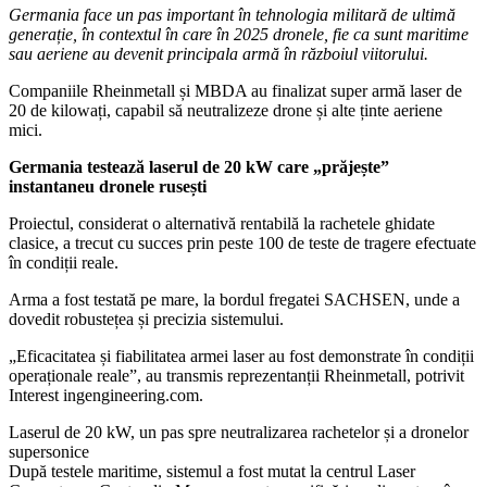
Germania face un pas important în tehnologia militară de ultimă
generație, în contextul în care în 2025 dronele, fie ca sunt maritime
sau aeriene au devenit principala armă în războiul viitorului.
Companiile Rheinmetall și MBDA au finalizat super armă laser de
20 de kilowați, capabil să neutralizeze drone și alte ținte aeriene
mici.
Germania testează laserul de 20 kW care „prăjește”
instantaneu dronele rusești
Proiectul, considerat o alternativă rentabilă la rachetele ghidate
clasice, a trecut cu succes prin peste 100 de teste de tragere efectuate
în condiții reale.
Arma a fost testată pe mare, la bordul fregatei SACHSEN, unde a
dovedit robustețea și precizia sistemului.
„Eficacitatea și fiabilitatea armei laser au fost demonstrate în condiții
operaționale reale”, au transmis reprezentanții Rheinmetall, potrivit
Interest ingengineering.com.
Laserul de 20 kW, un pas spre neutralizarea rachetelor și a dronelor
supersonice
După testele maritime, sistemul a fost mutat la centrul Laser