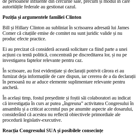
de persoanele influente din cercurile sale, precum și modul în care
autoritățile federale au gestionat cazul.
Poziția și argumentele familiei Clinton
Bill și Hillary Clinton au subliniat în scrisoarea adresată lui James
Comer că citațiile emise de comitet nu sunt juridic valide și nu
produc efecte practice.
Ei au precizat că consideră această solicitare ca fiind parte a unei
acțiuni cu tentă politică, concentrată pe discreditarea lor, și nu pe
investigarea faptelor relevante pentru caz.
În scrisoare, au fost evidențiate și declarații potrivit cărora ei au
furnizat deja informațiile de care dispun, iar cererea de a da declarații
în persoană nu ar aduce elemente suplimentare relevante pentru
anchetă.
În același timp, fostul președinte și foștii săi colaboratori au indicat
că investigația în curs ar putea „îngreuna” activitatea Congresului în
ansamblu și a criticat accentul pus pe anumite aspecte ale dosarului,
considerând că acestea nu reflectă obiectivele primordiale ale
procedurii legislativ-executive.
Reacția Congresului SUA și posibilele consecințe