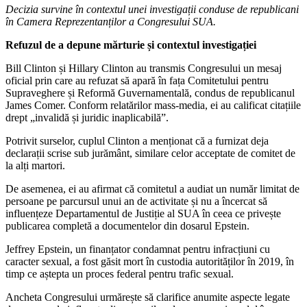
Decizia survine în contextul unei investigații conduse de republicani
în Camera Reprezentanților a Congresului SUA.
Refuzul de a depune mărturie și contextul investigației
Bill Clinton și Hillary Clinton au transmis Congresului un mesaj
oficial prin care au refuzat să apară în fața Comitetului pentru
Supraveghere și Reformă Guvernamentală, condus de republicanul
James Comer. Conform relatărilor mass-media, ei au calificat citațiile
drept „invalidă și juridic inaplicabilă”.
Potrivit surselor, cuplul Clinton a menționat că a furnizat deja
declarații scrise sub jurământ, similare celor acceptate de comitet de
la alți martori.
De asemenea, ei au afirmat că comitetul a audiat un număr limitat de
persoane pe parcursul unui an de activitate și nu a încercat să
influențeze Departamentul de Justiție al SUA în ceea ce privește
publicarea completă a documentelor din dosarul Epstein.
Jeffrey Epstein, un finanțator condamnat pentru infracțiuni cu
caracter sexual, a fost găsit mort în custodia autorităților în 2019, în
timp ce aștepta un proces federal pentru trafic sexual.
Ancheta Congresului urmărește să clarifice anumite aspecte legate