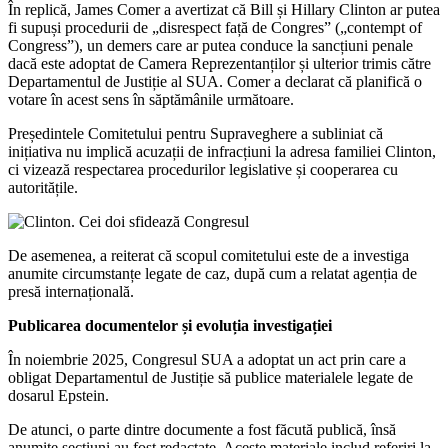
În replică, James Comer a avertizat că Bill și Hillary Clinton ar putea
fi supuși procedurii de „disrespect față de Congres” („contempt of
Congress”), un demers care ar putea conduce la sancțiuni penale
dacă este adoptat de Camera Reprezentanților și ulterior trimis către
Departamentul de Justiție al SUA. Comer a declarat că planifică o
votare în acest sens în săptămânile următoare.
Președintele Comitetului pentru Supraveghere a subliniat că
inițiativa nu implică acuzații de infracțiuni la adresa familiei Clinton,
ci vizează respectarea procedurilor legislative și cooperarea cu
autoritățile.
De asemenea, a reiterat că scopul comitetului este de a investiga
anumite circumstanțe legate de caz, după cum a relatat agenția de
presă internațională.
Publicarea documentelor și evoluția investigației
În noiembrie 2025, Congresul SUA a adoptat un act prin care a
obligat Departamentul de Justiție să publice materialele legate de
dosarul Epstein.
De atunci, o parte dintre documente a fost făcută publică, însă
anumite secțiuni au fost redactate. Aceste materiale includ referiri la