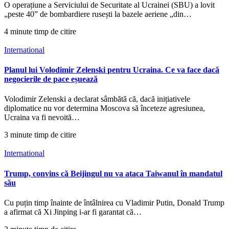
O operațiune a Serviciului de Securitate al Ucrainei (SBU) a lovit
„peste 40” de bombardiere rusești la bazele aeriene „din…
4 minute timp de citire
International
Planul lui Volodimir Zelenski pentru Ucraina. Ce va face dacă
negocierile de pace eșuează
Volodimir Zelenski a declarat sâmbătă că, dacă inițiativele
diplomatice nu vor determina Moscova să înceteze agresiunea,
Ucraina va fi nevoită…
3 minute timp de citire
International
Trump, convins că Beijingul nu va ataca Taiwanul în mandatul
său
Cu puțin timp înainte de întâlnirea cu Vladimir Putin, Donald Trump
a afirmat că Xi Jinping i-ar fi garantat că…