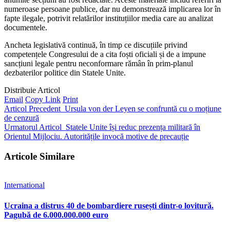
numeroase persoane publice, dar nu demonstrează implicarea lor în
fapte ilegale, potrivit relatărilor instituțiilor media care au analizat
documentele.
Ancheta legislativă continuă, în timp ce discuțiile privind
competențele Congresului de a cita foști oficiali și de a impune
sancțiuni legale pentru neconformare rămân în prim-planul
dezbaterilor politice din Statele Unite.
Distribuie Articol
Email
Copy Link
Print
Articol Precedent
Ursula von der Leyen se confruntă cu o moțiune
de cenzură
Urmatorul Articol
Statele Unite își reduc prezența militară în
Orientul Mijlociu. Autoritățile invocă motive de precauție
Articole Similare
International
Ucraina a distrus 40 de bombardiere rusești dintr-o lovitură.
Pagubă de 6.000.000.000 euro