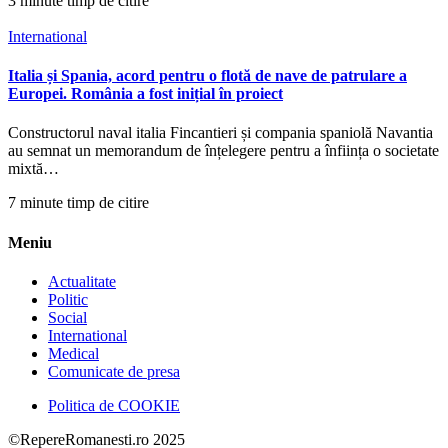
3 minute timp de citire
International
Italia și Spania, acord pentru o flotă de nave de patrulare a
Europei. România a fost inițial în proiect
Constructorul naval italia Fincantieri și compania spaniolă Navantia
au semnat un memorandum de înțelegere pentru a înființa o societate
mixtă…
7 minute timp de citire
Meniu
Actualitate
Politic
Social
International
Medical
Comunicate de presa
Politica de COOKIE
©RepereRomanesti.ro 2025