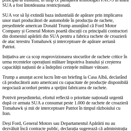
SUA a fost întotdeauna restricționată.
SUA vor să își extindă baza industrială de apărare prin implicarea
unor mari producători de automobile în producția de rachete,
președintele american Donald Trump anunțând că Ford Motor
Company și General Motors poartă discuții cu principalii contractori
din domeniul apărării din SUA pentru a fabrica rachete de croazieră
de atac terestru Tomahawk și interceptoare de apărare aeriană
Patriot.
Inițiativa are ca scop reaprovizionarea stocurilor de rachete critice în
urma recentelor operațiuni militare împotriva Iranului și creșterea
capacității națiunii de a îndeplini cerințele militare viitoare.
Trump a anunțat acest lucru într-un briefing la Casa Albă, declarând
că producătorii auto americani cu capacitate de producție disponibilă
negociază acorduri pentru a sprijini fabricarea de rachete.
Potrivit președintelui, efortul reflectă o prioritate națională urgentă
după ce armata SUA a consumat peste 1.000 de rachete de croazieră
Tomahawk și mii de interceptoare Patriot în timpul războiului cu
Iran.
Deși Ford, General Motors sau Departamentul Apărării nu au
dezvăluit încă contracte public, declarația sugerează că administrația