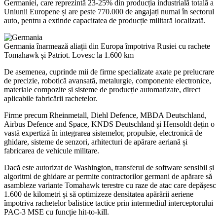
Germaniei, care reprezintă 23-25% din producția industrială totală a
Uniunii Europene și are peste 770.000 de angajați numai în sectorul
auto, pentru a extinde capacitatea de producție militară localizată.
Germania înarmează aliații din Europa împotriva Rusiei cu rachete
Tomahawk și Patriot. Lovesc la 1.600 km
De asemenea, cuprinde mii de firme specializate axate pe prelucrare
de precizie, robotică avansată, metalurgie, componente electronice,
materiale compozite și sisteme de producție automatizate, direct
aplicabile fabricării rachetelor.
Firme precum Rheinmetall, Diehl Defence, MBDA Deutschland,
Airbus Defence and Space, KNDS Deutschland și Hensoldt dețin o
vastă expertiză în integrarea sistemelor, propulsie, electronică de
ghidare, sisteme de senzori, arhitecturi de apărare aeriană și
fabricarea de vehicule militare.
Dacă este autorizat de Washington, transferul de software sensibil și
algoritmi de ghidare ar permite contractorilor germani de apărare să
asambleze variante Tomahawk terestre cu raze de atac care depășesc
1.600 de kilometri și să optimizeze densitatea apărării aeriene
împotriva rachetelor balistice tactice prin intermediul interceptorului
PAC-3 MSE cu funcție hit-to-kill.