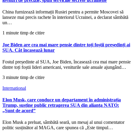
lovituri de precizie, spun serviciile secrete ucrainene
China furnizează informații Rusiei pentru a permite Moscovei să
lanseze mai precis rachete în interiorul Ucrainei, a declarat sâmbătă
un…
1 minute timp de citire
Joe Biden are cea mai mare pensie dintre toți foștii președinți ai
SUA. Cât încasează lunar
Fostul președinte al SUA, Joe Biden, încasează cea mai mare pensie
dintre toți foștii lideri americani, veniturile sale anuale ajungând…
3 minute timp de citire
International
Elon Musk, care conduce un departament în administrația
Trump, susține public retragerea SUA din alianța NATO:
„Sunt de acord”
Elon Musk a preluat, sâmbătă seară, un mesaj al unui comentator
politic susținător al MAGA, care spunea că „Este timpul…