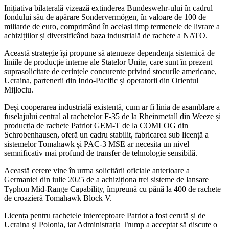
Inițiativa bilaterală vizează extinderea Bundeswehr-ului în cadrul
fondului său de apărare Sondervermögen, în valoare de 100 de
miliarde de euro, comprimând în același timp termenele de livrare a
achizițiilor și diversificând baza industrială de rachete a NATO.
Această strategie își propune să atenueze dependența sistemică de
liniile de producție interne ale Statelor Unite, care sunt în prezent
suprasolicitate de cerințele concurente privind stocurile americane,
Ucraina, partenerii din Indo-Pacific și operatorii din Orientul
Mijlociu.
Deși cooperarea industrială existentă, cum ar fi linia de asamblare a
fuselajului central al rachetelor F-35 de la Rheinmetall din Weeze și
producția de rachete Patriot GEM-T de la COMLOG din
Schrobenhausen, oferă un cadru stabilit, fabricarea sub licență a
sistemelor Tomahawk și PAC-3 MSE ar necesita un nivel
semnificativ mai profund de transfer de tehnologie sensibilă.
Această cerere vine în urma solicitării oficiale anterioare a
Germaniei din iulie 2025 de a achiziționa trei sisteme de lansare
Typhon Mid-Range Capability, împreună cu până la 400 de rachete
de croazieră Tomahawk Block V.
Licența pentru rachetele interceptoare Patriot a fost cerută și de
Ucraina și Polonia, iar Administrația Trump a acceptat să discute o