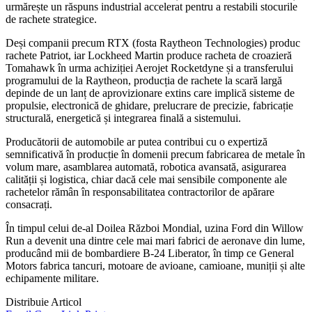
urmărește un răspuns industrial accelerat pentru a restabili stocurile
de rachete strategice.
Deși companii precum RTX (fosta Raytheon Technologies) produc
rachete Patriot, iar Lockheed Martin produce racheta de croazieră
Tomahawk în urma achiziției Aerojet Rocketdyne și a transferului
programului de la Raytheon, producția de rachete la scară largă
depinde de un lanț de aprovizionare extins care implică sisteme de
propulsie, electronică de ghidare, prelucrare de precizie, fabricație
structurală, energetică și integrarea finală a sistemului.
Producătorii de automobile ar putea contribui cu o expertiză
semnificativă în producție în domenii precum fabricarea de metale în
volum mare, asamblarea automată, robotica avansată, asigurarea
calității și logistica, chiar dacă cele mai sensibile componente ale
rachetelor rămân în responsabilitatea contractorilor de apărare
consacrați.
În timpul celui de-al Doilea Război Mondial, uzina Ford din Willow
Run a devenit una dintre cele mai mari fabrici de aeronave din lume,
producând mii de bombardiere B-24 Liberator, în timp ce General
Motors fabrica tancuri, motoare de avioane, camioane, muniții și alte
echipamente militare.
Distribuie Articol