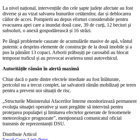
La nivel național, intervențiile din cele șapte județe afectate au fost
diverse și au vizat salvarea bunurilor cetățenilor, dar și deblocarea
căilor de acces. Pompierii au depus eforturi considerabile pentru
evacuarea apei care a inundat două case, 39 de curţi, 12 beciuri şi
subsoluri, o anexă gospodărească și 16 străzi.
Pe lângă problemele cauzate de acumulările masive de apă, vântul
puternic a desprins elemente de construcţie de la două imobile și a
pus la pământ 13 copaci. Arborii prăbușiți pe carosabil au blocat
temporar traficul și au provocat avarierea unui autovehicul.
Autoritățile rămân în alertă maximă
Chiar dacă o parte dintre efectele imediate au fost înlăturate,
pericolul nu a trecut complet, iar salvatorii rămân mobilizați pe teren
pentru a preveni noi situații de risc.
„Structurile Ministerului Afacerilor Interne monitorizează permanent
evoluţia situaţiei operative şi sunt pregătite să intervină pentru
protejarea populaţiei şi limitarea efectelor generate de fenomenele
meteorologice prognozate”, menţionează comunicatul oficial
transmis de reprezentanții DSU.
Distribuie Articol
Email
Copy Link
Print