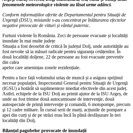
fenomenele meteorologice violente au lăsat urme adânci.
Conform informațiilor oferite de Departamentul pentru Situaţii de
Urgenţă (DSU), misiunile s-au concentrat pe înlăturarea efectelor
negative provocate de viituri și vântul puternic.
Furtuni violente în România. Zeci de persoane evacuate și localități
inundate în mai multe județe
Situația a fost deosebit de critică în județul Dolj, unde autoritățile au
fost nevoite să ia măsuri radicale pentru siguranța cetățenilor. În
două localități doljene, 22 de persoane au fost evacuate preventiv
din calea
apelor care amenințau zonele rezidențiale.
Pentru a face față volumului uriaș de muncă și a asigura sprijinul
necesar populației, Inspectoratul General pentru Situaţii de Urgenţă
(IGSU) a hotărât să suplimenteze imediat efectivele din acest județ.
Astfel, echipele de la ISU Dolj au primit ajutor de la ISU Argeș, de
unde au fost trimise două autocamioane de intervenţie, două
autospeciale de primă intervenţie şi comandă, 6 motopompe, precum
şi 12 cadre militare. În cursul serii de marți, acțiunile de pompare a
apei din curți și de pe străzi erau încă în plină desfășurare în trei
localități din Dolj.
Bilanțul pagubelor provocate de inundații