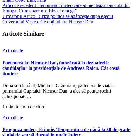
Articol Precedent
Fenomenul meteo care alimentează canicula din
Europa. Cum apare un „blocaj omega”
Urmatorul Articol
Criza politică se adâncește după eșecul
Guvernului Veștea. Ce opțiuni are Nicușor Dan
Articole Similare
Actualitate
Partenera lui Nicușor Dan, îmbrăcată la dezbaterile
candidaților la prezidențiale de Andreea Raicu. Cât costă
ținutele
Două seri la rând, Mirabela Grădinaru, partenera de viață a
primarului Capitalei, Nicușor Dan, a ales să poarte rochii
achiziționate…
1 minute timp de citire
Actualitate
Prognoza meteo, 16 iunie. Temperaturi de până la 30 de grade
și ploi de scurtă durată în unele județe