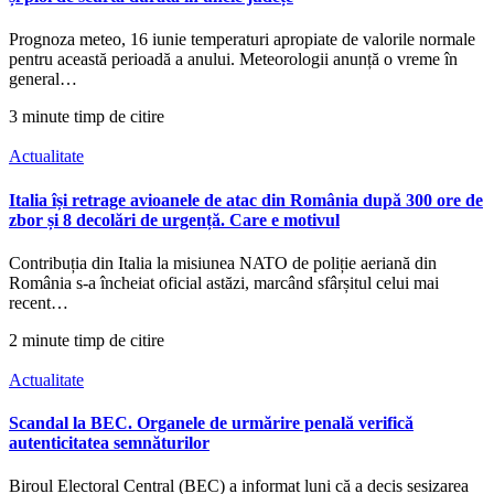
Prognoza meteo, 16 iunie temperaturi apropiate de valorile normale
pentru această perioadă a anului. Meteorologii anunță o vreme în
general…
3 minute timp de citire
Actualitate
Italia își retrage avioanele de atac din România după 300 ore de
zbor și 8 decolări de urgență. Care e motivul
Contribuția din Italia la misiunea NATO de poliție aeriană din
România s-a încheiat oficial astăzi, marcând sfârșitul celui mai
recent…
2 minute timp de citire
Actualitate
Scandal la BEC. Organele de urmărire penală verifică
autenticitatea semnăturilor
Biroul Electoral Central (BEC) a informat luni că a decis sesizarea