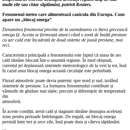
multe zile sau chiar săptămâni, potrivit Reuters.
Fenomenul meteo care alimentează canicula din Europa. Cum
apare un „blocaj omega”
Denumirea fenomenul provine de la asemănarea cu litera grecească
omega Ω. Acesta se formează atunci când o zonă de înaltă presiune
cu aer cald este încadrată de două sisteme de joasă presiune, mai
reci.
Caracteristica principală a fenomenului este faptul că masa de aer
cald rămâne blocată într-o anumită regiune. În mod obișnuit,
curentul jet deplasează sistemele meteorologice de la vest la est, însă
în cazul unui blocaj omega această circulație este perturbată.
Fluxul atmosferic poate devia puternic spre nord și sud, izolând
sistemele de presiune. La formarea fenomenului contribuie și
vânturile de ghidare mai slabe, precum și diferențele de temperatură
din
atmosferă.
În aceste condiții, aerul cald și stagnant rămâne deasupra aceleiași
zone pentru perioade îndelungate. De regulă, un blocaj omega
persistă între trei și zece zile, însă poate dura și câteva săptămâni.