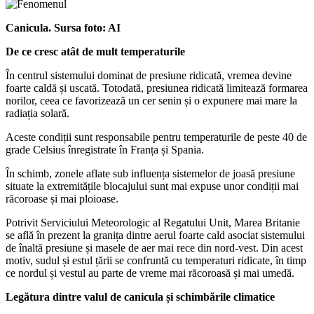
Canicula. Sursa foto: AI
De ce cresc atât de mult temperaturile
În centrul sistemului dominat de presiune ridicată, vremea devine
foarte caldă și uscată. Totodată, presiunea ridicată limitează formarea
norilor, ceea ce favorizează un cer senin și o expunere mai mare la
radiația solară.
Aceste condiții sunt responsabile pentru temperaturile de peste 40 de
grade Celsius înregistrate în Franța și Spania.
În schimb, zonele aflate sub influența sistemelor de joasă presiune
situate la extremitățile blocajului sunt mai expuse unor condiții mai
răcoroase și mai ploioase.
Potrivit Serviciului Meteorologic al Regatului Unit, Marea Britanie
se află în prezent la granița dintre aerul foarte cald asociat sistemului
de înaltă presiune și masele de aer mai rece din nord-vest. Din acest
motiv, sudul și estul țării se confruntă cu temperaturi ridicate, în timp
ce nordul și vestul au parte de vreme mai răcoroasă și mai umedă.
Legătura dintre valul de canicula și schimbările climatice