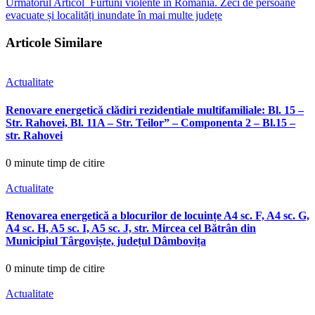
Urmatorul Articol
Furtuni violente în România. Zeci de persoane
evacuate și localități inundate în mai multe județe
Articole Similare
Actualitate
Renovare energetică clădiri rezidentiale multifamiliale: Bl. 15 –
Str. Rahovei, Bl. 11A – Str. Teilor” – Componenta 2 – Bl.15 –
str. Rahovei
0 minute timp de citire
Actualitate
Renovarea energetică a blocurilor de locuințe A4 sc. F, A4 sc. G,
A4 sc. H, A5 sc. I, A5 sc. J, str. Mircea cel Bătrân din
Municipiul Târgoviște, județul Dâmbovița
0 minute timp de citire
Actualitate