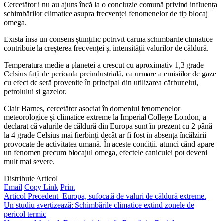
Cercetătorii nu au ajuns încă la o concluzie comună privind influența
schimbărilor climatice asupra frecvenței fenomenelor de tip blocaj
omega.
Există însă un consens științific potrivit căruia schimbările climatice
contribuie la creșterea frecvenței și intensității valurilor de căldură.
Temperatura medie a planetei a crescut cu aproximativ 1,3 grade
Celsius față de perioada preindustrială, ca urmare a emisiilor de gaze
cu efect de seră provenite în principal din utilizarea cărbunelui,
petrolului și gazelor.
Clair Barnes, cercetător asociat în domeniul fenomenelor
meteorologice și climatice extreme la Imperial College London, a
declarat că valurile de căldură din Europa sunt în prezent cu 2 până
la 4 grade Celsius mai fierbinți decât ar fi fost în absența încălzirii
provocate de activitatea umană. În aceste condiții, atunci când apare
un fenomen precum blocajul omega, efectele caniculei pot deveni
mult mai severe.
Distribuie Articol
Email
Copy Link
Print
Articol Precedent
Europa, sufocată de valuri de căldură extreme.
Un studiu avertizează: Schimbările climatice extind zonele de
pericol termic