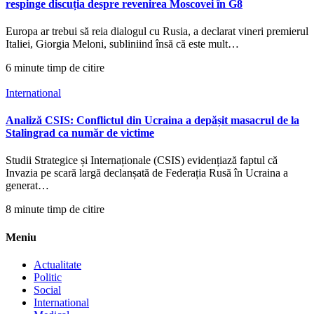
respinge discuția despre revenirea Moscovei în G8
Europa ar trebui să reia dialogul cu Rusia, a declarat vineri premierul
Italiei, Giorgia Meloni, subliniind însă că este mult…
6 minute timp de citire
International
Analiză CSIS: Conflictul din Ucraina a depășit masacrul de la
Stalingrad ca număr de victime
Studii Strategice și Internaționale (CSIS) evidențiază faptul că
Invazia pe scară largă declanșată de Federația Rusă în Ucraina a
generat…
8 minute timp de citire
Meniu
Actualitate
Politic
Social
International