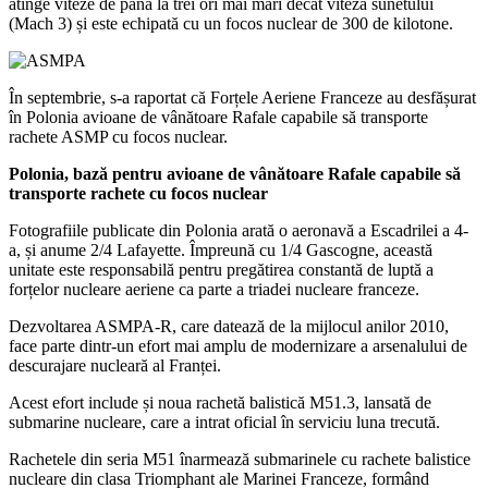
atinge viteze de până la trei ori mai mari decât viteza sunetului
(Mach 3) și este echipată cu un focos nuclear de 300 de kilotone.
În septembrie, s-a raportat că Forțele Aeriene Franceze au desfășurat
în Polonia avioane de vânătoare Rafale capabile să transporte
rachete ASMP cu focos nuclear.
Polonia, bază pentru avioane de vânătoare Rafale capabile să
transporte rachete cu focos nuclear
Fotografiile publicate din Polonia arată o aeronavă a Escadrilei a 4-
a, și anume 2/4 Lafayette. Împreună cu 1/4 Gascogne, această
unitate este responsabilă pentru pregătirea constantă de luptă a
forțelor nucleare aeriene ca parte a triadei nucleare franceze.
Dezvoltarea ASMPA-R, care datează de la mijlocul anilor 2010,
face parte dintr-un efort mai amplu de modernizare a arsenalului de
descurajare nucleară al Franței.
Acest efort include și noua rachetă balistică M51.3, lansată de
submarine nucleare, care a intrat oficial în serviciu luna trecută.
Rachetele din seria M51 înarmează submarinele cu rachete balistice
nucleare din clasa Triomphant ale Marinei Franceze, formând