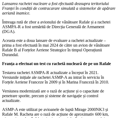
Lansarea rachetei nucleare a fost efectuată deasupra teritoriului
Franței în condiții de contracarare simulată a sistemelor de apărare
aeriană inamice.
Întreaga rută de zbor a avionului de vânătoare Rafale și a rachetei
ASMPA-R a fost urmărită de Direcția Generală de Armament
(DGA).
Aceasta este a doua lansare de evaluare a rachetei actualizate –
prima a fost efectuată în mai 2024 de către un avion de vânătoare
Rafale B al Forțelor Aeriene Strategice în timpul Operațiunii
Durandal.
Franța a efectuat un test cu rachetă nucleară de pe un Rafale
Testarea rachetei ASMPA-R actualizate a început în 2021.
Versiunile inițiale ale rachetei ASMP-A au intrat în serviciu în
Forțele Aeriene Franceze în 2009 și în Marina Franceză în 2010.
Versiunea modernizată are o rază de acțiune și o capacitate de
penetrare sporite, precum și sisteme de navigație și control
actualizate.
ASMP-A este utilizat pe avioanele de luptă Mirage 2000NK3 și
Rafale M. Racheta are o rază de acțiune de aproximativ 600 km,