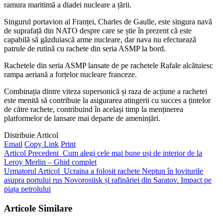
ramura maritimă a diadei nucleare a țării.
Singurul portavion al Franței, Charles de Gaulle, este singura navă
de suprafață din NATO despre care se știe în prezent că este
capabilă să găzduiască arme nucleare, dar nava nu efectuează
patrule de rutină cu rachete din seria ASMP la bord.
Rachetele din seria ASMP lansate de pe rachetele Rafale alcătuiesc
rampa aeriană a forțelor nucleare franceze.
Combinația dintre viteza supersonică și raza de acțiune a rachetei
este menită să contribuie la asigurarea atingerii cu succes a țintelor
de către rachete, contribuind în același timp la menținerea
platformelor de lansare mai departe de amenințări.
Distribuie Articol
Email
Copy Link
Print
Articol Precedent
Cum alegi cele mai bune uși de interior de la
Leroy Merlin – Ghid complet
Urmatorul Articol
Ucraina a folosit rachete Neptun în loviturile
asupra portului rus Novorosiisk și rafinăriei din Saratov. Impact pe
piața petrolului
Articole Similare