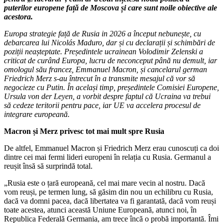
puterilor europene față de Moscova și care sunt noile obiective ale
acestora.
Europa strategie față de Rusia in 2026 a început nebunește, cu
debarcarea lui Nicolás Maduro, dar și cu declarații și schimbări de
poziții neașteptate. Președintele ucrainean Volodimir Zelenski a
criticat de curând Europa, lucru de neconceput până nu demult, iar
omologul său francez, Emmanuel Macron, și cancelarul german
Friedrich Merz s-au întrecut în a transmite mesajul că vor să
negocieze cu Putin. În același timp, președintele Comisiei Europene,
Ursula von der Leyen, a vorbit despre faptul că Ucraina va trebui
să cedeze teritorii pentru pace, iar UE va accelera procesul de
integrare europeană.
Macron și Merz privesc tot mai mult spre Rusia
De altfel, Emmanuel Macron și Friedrich Merz erau cunoscuți ca doi
dintre cei mai fermi lideri europeni în relația cu Rusia. Germanul a
reușit însă să surprindă total.
„Rusia este o țară europeană, cel mai mare vecin al nostru. Dacă
vom reuși, pe termen lung, să găsim din nou un echilibru cu Rusia,
dacă va domni pacea, dacă libertatea va fi garantată, dacă vom reuși
toate acestea, atunci această Uniune Europeană, atunci noi, în
Republica Federală Germania, am trece încă o probă importantă. Îmi