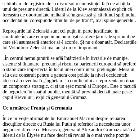
schimbare de registru: de la discursul recunoștinței față de aliați la
unul de presiune directă. Liderul de la Kiev semnalează explicit că
fereastra de oportunitate militară se îngustează și că ritmul sprijinului
occidental nu corespunde ritmului de pe front”, mai spune generalul.
Reproșurile lui Zelenski sunt cel puțin în parte justificate, în
condițiile în care europenii nu au reușit să ofere țării sale sprijinul pe
care și-l asumaseră anterior să-l acorde. Și nu e doar atât. Declarațiile
lui Volodimir Zelenski mai au și un rol important.
„În centrul nemulțumirii se află întârzierile în livrările de muniție,
sisteme și finanțare, precum și riscul ca partenerii europeni să prefere
o stabilizare imperfectă în locul unei confruntări prelungite. Mesajul
său este construit pentru a genera cost politic la nivel occidental:
ideea că o eventuală „înghețare” a conflictului ar reprezenta nu doar
un compromis strategic, ci și un eșec moral al Europei. Este o tactică
de negociere în spațiul public, menită să prevină decizii luate peste
capul Kievului”, explică generalul Grumaz.
Ce urmăresc Franța și Germania
În ce privește afirmațiile lui Emmanuel Macron despre reluarea
discuțiilor directe cu Rusia lui Putin și referitor la necesitatea unor
negocieri directe cu Moscova, generalul Alexandru Grumaz arată că
liderul de la Élysée nu face decât să revină la o mai veche poziție