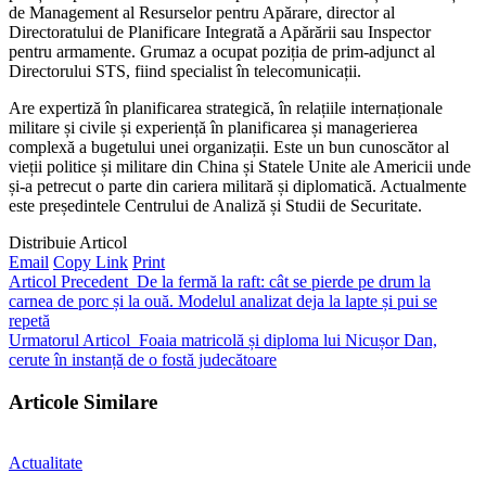
de Management al Resurselor pentru Apărare, director al
Directoratului de Planificare Integrată a Apărării sau Inspector
pentru armamente. Grumaz a ocupat poziția de prim-adjunct al
Directorului STS, fiind specialist în telecomunicații.
Are expertiză în planificarea strategică, în relațiile internaționale
militare și civile și experiență în planificarea și managerierea
complexă a bugetului unei organizații. Este un bun cunoscător al
vieții politice și militare din China și Statele Unite ale Americii unde
și-a petrecut o parte din cariera militară și diplomatică. Actualmente
este președintele Centrului de Analiză și Studii de Securitate.
Distribuie Articol
Email
Copy Link
Print
Articol Precedent
De la fermă la raft: cât se pierde pe drum la
carnea de porc și la ouă. Modelul analizat deja la lapte și pui se
repetă
Urmatorul Articol
Foaia matricolă și diploma lui Nicușor Dan,
cerute în instanță de o fostă judecătoare
Articole Similare
Actualitate