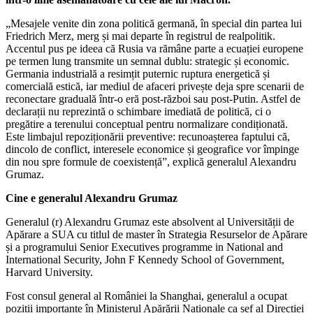
„Mesajele venite din zona politică germană, în special din partea lui
Friedrich Merz, merg și mai departe în registrul de realpolitik.
Accentul pus pe ideea că Rusia va rămâne parte a ecuației europene
pe termen lung transmite un semnal dublu: strategic și economic.
Germania industrială a resimțit puternic ruptura energetică și
comercială estică, iar mediul de afaceri privește deja spre scenarii de
reconectare graduală într-o eră post-război sau post-Putin. Astfel de
declarații nu reprezintă o schimbare imediată de politică, ci o
pregătire a terenului conceptual pentru normalizare condiționată.
Este limbajul repoziționării preventive: recunoașterea faptului că,
dincolo de conflict, interesele economice și geografice vor împinge
din nou spre formule de coexistență”, explică generalul Alexandru
Grumaz.
Cine e generalul Alexandru Grumaz
Generalul (r) Alexandru Grumaz este absolvent al Universității de
Apărare a SUA cu titlul de master în Strategia Resurselor de Apărare
și a programului Senior Executives programme in National and
International Security, John F Kennedy School of Government,
Harvard University.
Fost consul general al României la Shanghai, generalul a ocupat
poziții importante în Ministerul Apărării Naționale ca șef al Direcției