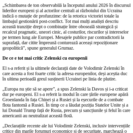
„Schimbarea de ton observabilă la începutul anului 2026 în discursul
liderilor europeni și al actorilor centrali ai războiului din Ucraina
indică o mutație de profunzime: de la retorica victoriei totale la
limbajul gestionării post-conflict. Tot mai mulți analiști descriu
această tranziție drept o combinație între oboseală strategică și
recalcul pragmatic, uneori cinic, al costurilor, riscurilor și intereselor
pe termen lung ale Europei. Mesajele publice par contradictorii la
suprafață, dar citite împreună conturează aceeași repoziționare
geopolitică”, spune generalul Grumaz.
De ce e tot mai critic Zelenski cu europenii
El s-a referit și la ultimele declarații date de Volodimir Zelenski în
care acesta a fost foarte critic la adresa europenilor, deși aceștia duc
în ultima perioadă greul susținerii Ucrainei pe linia de plutire.
„Europa nu știe să se apere”, a spus Zelenski la Davos și i-a criticat
dur pe europeni. El s-a referit la modul în care țările europene apără
Groenlanda în fața Chinei și a Rusiei și la eșecurile de a combate
flota fantomă a Rusiei. În timp ce a lăudat poziția Statelor Unite și a
lui Donald Trump față de Rusia, precum și sancțiunile și felul în care
americanii au neutralizat această flotă.
„Declarațiile recente ale lui Volodimir Zelenski, inclusiv intervențiile
critice din marile forumuri economice și de securitate, marchează o