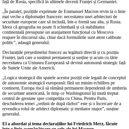
față de Rusia, specifică în ultimele decenii Franței și Germaniei.
„În paralel, pozițiile exprimate de Emmanuel Macron revin la o linie
mai veche a diplomației franceze: necesitatea unei arhitecturi de
securitate europene care să includă, într-o formă sau alta, și Rusia.
Ideea că geografia nu poate fi schimbată și că stabilitatea
continentală presupune un aranjament funcțional cu Moscova
reapare în discursul său, chiar dacă formulările sunt atent calibrate
politic”, adaugă generalul.
Declarațiile președintelui francez au legătură directă și cu poziția
Franței, țară care a susținut permanent și susține și acum cu tărie
necesitatea ca Uniunea Europeană să devină autonomă strategic față
de Statele Unite ale Americii.
„Logica strategică din spatele acestor poziții este legată de conceptul
de autonomie strategică europeană: fără un minim echilibru pe
continent, Europa riscă să rămână permanent dependentă de umbrela
de securitate americană, în timp ce Washingtonul își mută treptat
centrul de greutate spre competiția cu China. Pentru Paris,
deschiderea temei „ordinii de după război” este și o încercare de a
revendica rolul de arhitect diplomatic și mediator major”, susține
generalul.
El a abordat și tema declarațiilor lui Friedrich Merz, făcute
într-o linie asemănătoare cu cele ale lui Macron.