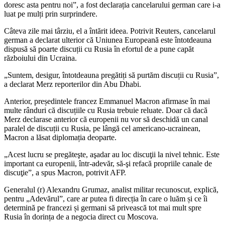
doresc asta pentru noi”, a fost declarația cancelarului german care i-a
luat pe mulți prin surprindere.
Câteva zile mai târziu, el a întărit ideea. Potrivit Reuters, cancelarul
german a declarat ulterior că Uniunea Europeană este întotdeauna
dispusă să poarte discuții cu Rusia în efortul de a pune capăt
războiului din Ucraina.
„Suntem, desigur, întotdeauna pregătiți să purtăm discuții cu Rusia”,
a declarat Merz reporterilor din Abu Dhabi.
Anterior, președintele francez Emmanuel Macron afirmase în mai
multe rânduri că discuțiile cu Rusia trebuie reluate. Doar că dacă
Merz declarase anterior că europenii nu vor să deschidă un canal
paralel de discuții cu Rusia, pe lângă cel americano-ucrainean,
Macron a lăsat diplomația deoparte.
„Acest lucru se pregăteşte, aşadar au loc discuţii la nivel tehnic. Este
important ca europenii, într-adevăr, să-şi refacă propriile canale de
discuţie”, a spus Macron, potrivit AFP.
Generalul (r) Alexandru Grumaz, analist militar recunoscut, explică,
pentru „Adevărul”, care ar putea fi direcția în care o luăm și ce îi
determină pe francezi și germani să privească tot mai mult spre
Rusia în dorința de a negocia direct cu Moscova.