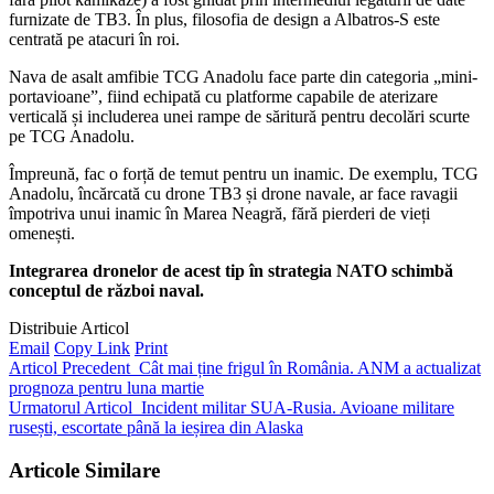
furnizate de TB3. În plus, filosofia de design a Albatros-S este
centrată pe atacuri în roi.
Nava de asalt amfibie TCG Anadolu face parte din categoria „mini-
portavioane”, fiind echipată cu platforme capabile de aterizare
verticală și includerea unei rampe de săritură pentru decolări scurte
pe TCG Anadolu.
Împreună, fac o forță de temut pentru un inamic. De exemplu, TCG
Anadolu, încărcată cu drone TB3 și drone navale, ar face ravagii
împotriva unui inamic în Marea Neagră, fără pierderi de vieți
omenești.
Integrarea dronelor de acest tip în strategia NATO schimbă
conceptul de război naval.
Distribuie Articol
Email
Copy Link
Print
Articol Precedent
Cât mai ține frigul în România. ANM a actualizat
prognoza pentru luna martie
Urmatorul Articol
Incident militar SUA-Rusia. Avioane militare
rusești, escortate până la ieșirea din Alaska
Articole Similare