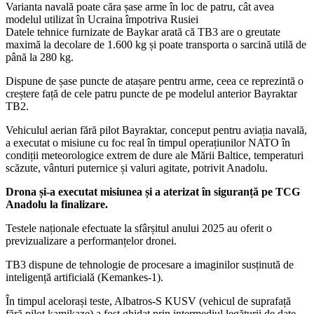
Varianta navală poate căra șase arme în loc de patru, cât avea
modelul utilizat în Ucraina împotriva Rusiei
Datele tehnice furnizate de Baykar arată că TB3 are o greutate
maximă la decolare de 1.600 kg și poate transporta o sarcină utilă de
până la 280 kg.
Dispune de șase puncte de atașare pentru arme, ceea ce reprezintă o
creștere față de cele patru puncte de pe modelul anterior Bayraktar
TB2.
Vehiculul aerian fără pilot Bayraktar, conceput pentru aviația navală,
a executat o misiune cu foc real în timpul operațiunilor NATO în
condiții meteorologice extrem de dure ale Mării Baltice, temperaturi
scăzute, vânturi puternice și valuri agitate, potrivit Anadolu.
Drona și-a executat misiunea și a aterizat în siguranță pe TCG
Anadolu la finalizare.
Testele naționale efectuate la sfârșitul anului 2025 au oferit o
previzualizare a performanțelor dronei.
TB3 dispune de tehnologie de procesare a imaginilor susținută de
inteligență artificială (Kemankes-1).
În timpul acelorași teste, Albatros-S KUSV (vehicul de suprafață
fără pilot kamikaze) a fost ghidat prin intermediul legăturii de date