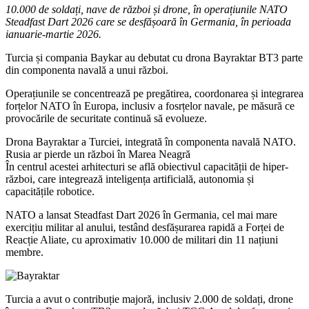
10.000 de soldați, nave de război și drone, în operațiunile NATO
Steadfast Dart 2026 care se desfășoară în Germania, în perioada
ianuarie-martie 2026.
Turcia și compania Baykar au debutat cu drona Bayraktar BT3 parte
din componenta navală a unui război.
Operațiunile se concentrează pe pregătirea, coordonarea și integrarea
forțelor NATO în Europa, inclusiv a fosrțelor navale, pe măsură ce
provocările de securitate continuă să evolueze.
Drona Bayraktar a Turciei, integrată în componenta navală NATO.
Rusia ar pierde un război în Marea Neagră
În centrul acestei arhitecturi se află obiectivul capacității de hiper-
război, care integrează inteligența artificială, autonomia și
capacitățile robotice.
NATO a lansat Steadfast Dart 2026 în Germania, cel mai mare
exercițiu militar al anului, testând desfășurarea rapidă a Forței de
Reacție Aliate, cu aproximativ 10.000 de militari din 11 națiuni
membre.
Turcia a avut o contribuție majoră, inclusiv 2.000 de soldați, drone