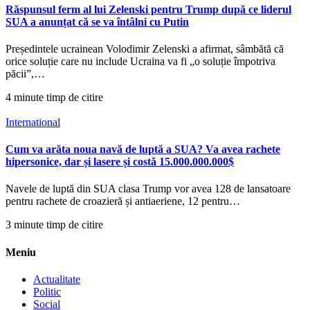
Răspunsul ferm al lui Zelenski pentru Trump după ce liderul
SUA a anunțat că se va întâlni cu Putin
Președintele ucrainean Volodimir Zelenski a afirmat, sâmbătă că
orice soluție care nu include Ucraina va fi „o soluție împotriva
păcii”,…
4 minute timp de citire
International
Cum va arăta noua navă de luptă a SUA? Va avea rachete
hipersonice, dar și lasere și costă 15.000.000.000$
Navele de luptă din SUA clasa Trump vor avea 128 de lansatoare
pentru rachete de croazieră și antiaeriene, 12 pentru…
3 minute timp de citire
Meniu
Actualitate
Politic
Social