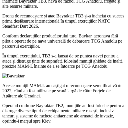
înarmate Bayraktar TB3, nava de război TCG Anadolu, fregate și
alte resurse militare.
Drona de recunoaștere și atac Bayraktar TB3 și-a încheiat cu succes
prima desfășurare internațională în timpul exercițiilor NATO
Steadfast Dart 2026.
Conform declarațiilor producătorului turc, Baykar, aeronava fără
pilot a operat de pe nava universală de debarcare TCG Anadolu pe
parcursul exercițiilor.
În timpul exercițiului, TB3 s-a lansat de pe puntea navei pentru a
ataca și distruge ținte de suprafață folosind muniții ghidate de înaltă
precizie MAM-L înainte de a se întoarce pe TCG Anadolu.
Aceste muniții MAM-L au câștigat o recunoaștere semnificativă în
2022, când au fost utilizate pe scară largă de către Forțele de
Apărare ale Ucrainei.
Operând cu drone Bayraktar TB2, munițiile au fost folosite pentru a
distruge diverse tipuri de echipamente militare rusești, inclusiv
tancuri și sisteme de rachete antiaeriene ale armatei de invazie,
oprindu-i marșul spre Kiev.