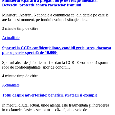
Ministerul Apărării a pregătit forțe de reacție imediată.
Deveselu, protecție contra rachetelor Iranului
Ministerul Apărării Naționale a comunicat că, din datele pe care le
are la acest moment, pe fondul evoluției situației de…
3 minute timp de citire
Actualitate
Sporuri la CCR: confidențialitate, condiții grele, stres, doctorat
plus o pensie specială de 10.000€
Sporuri absurde și foarte mari se dau la CCR. E vorba de 4 sporuri.
spor de confidențialitate, spor de condiții…
4 minute timp de citire
Actualitate
Totul despre advertoriale: beneficii, strategii și exemple
În mediul digital actual, unde atenția este fragmentată și încrederea
în reclamele clasice este tot mai scăzută, ai nevoie de…