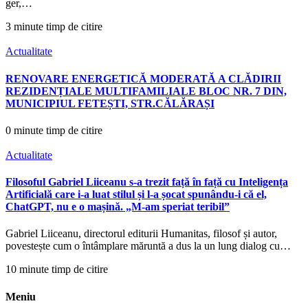
ger,…
3 minute timp de citire
Actualitate
RENOVARE ENERGETICĂ MODERATĂ A CLĂDIRII
REZIDENȚIALE MULTIFAMILIALE BLOC NR. 7 DIN,
MUNICIPIUL FETEȘTI, STR.CĂLĂRAȘI
0 minute timp de citire
Actualitate
Filosoful Gabriel Liiceanu s-a trezit față în față cu Inteligența
Artificială care i-a luat stilul și l-a șocat spunându-i că el,
ChatGPT, nu e o mașină. „M-am speriat teribil”
Gabriel Liiceanu, directorul editurii Humanitas, filosof și autor,
povestește cum o întâmplare măruntă a dus la un lung dialog cu…
10 minute timp de citire
Meniu