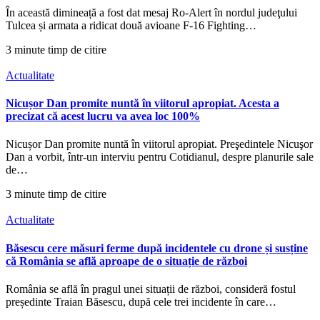
În această dimineață a fost dat mesaj Ro-Alert în nordul judeţului
Tulcea și armata a ridicat două avioane F-16 Fighting…
3 minute timp de citire
Actualitate
Nicușor Dan promite nuntă în viitorul apropiat. Acesta a
precizat că acest lucru va avea loc 100%
Nicușor Dan promite nuntă în viitorul apropiat. Preşedintele Nicuşor
Dan a vorbit, într-un interviu pentru Cotidianul, despre planurile sale
de…
3 minute timp de citire
Actualitate
Băsescu cere măsuri ferme după incidentele cu drone și susține
că România se află aproape de o situație de război
România se află în pragul unei situații de război, consideră fostul
președinte Traian Băsescu, după cele trei incidente în care…