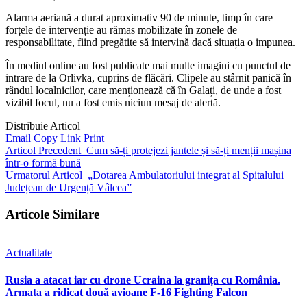
Alarma aeriană a durat aproximativ 90 de minute, timp în care
forțele de intervenție au rămas mobilizate în zonele de
responsabilitate, fiind pregătite să intervină dacă situația o impunea.
În mediul online au fost publicate mai multe imagini cu punctul de
intrare de la Orlivka, cuprins de flăcări. Clipele au stârnit panică în
rândul localnicilor, care menționează că în Galați, de unde a fost
vizibil focul, nu a fost emis niciun mesaj de alertă.
Distribuie Articol
Email
Copy Link
Print
Articol Precedent
Cum să-ți protejezi jantele și să-ți menții mașina
într-o formă bună
Urmatorul Articol
„Dotarea Ambulatoriului integrat al Spitalului
Județean de Urgență Vâlcea”
Articole Similare
Actualitate
Rusia a atacat iar cu drone Ucraina la granița cu România.
Armata a ridicat două avioane F-16 Fighting Falcon