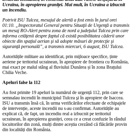
Ucraina, în apropierea graniței. Mai mult, în Ucraina a izbucnit
un incendiu.
Potrivit ISU Tulcea, mesajul de alertă a fost emis în jurul orei
01:10. „Inspectoratul General pentru Situaţii de Urgenţă a transmis
un mesaj RO-Alert pentru zona de nord a judeţului Tulcea prin care
informa cetăţenii despre faptul că există posibilitatea căderii unor
obiecte din spaţiul aerian şi să adopte măsuri de protecţie şi
siguranţă personală”, a transmis miercuri, 6 august, ISU Tulcea.
Autoritățile militare au identificat, prin mijloace specifice, ținte
aeriene pe teritoriul ucrainean, în apropiere de frontiera cu România,
mai exact pe malul stâng al fluviului Dunărea și în zona Brațului
Chilia Veche.
Apeluri false la 112
Au fost primite 19 apeluri la numărul de urgență 112, prin care se
semnalau incendii în municipiul Tulcea şi în apropiere de Isaccea.
ISU a transmis însă că, în urma verificărilor efectuate de echipajele
de intervenție, aceste incendii nu s-au confirmat. Autoritățile au
explicat că, de fapt, un incendiu real a izbucnit pe teritoriul
ucrainean, în apropierea graniței, ceea ce a creat confuzie în rândul
locuitorilor din zonă, mulți dintre aceștia crezând că flăcările provin
din localități din România.