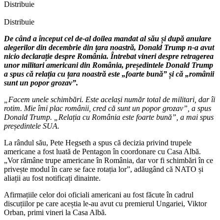
Distribuie
Distribuie
De când a început cel de-al doilea mandat al său și după anulare
alegerilor din decembrie din țara noastră, Donald Trump n-a avut
nicio declarație despre România. Întrebat vineri despre retragerea
unor militari americani din România, președintele Donald Trump
a spus că relația cu țara noastră este „foarte bună” și că „românii
sunt un popor grozav”.
„Facem unele schimbări. Este același număr total de militari, dar îi
rotim. Mie îmi plac românii, cred că sunt un popor grozav”, a spus
Donald Trump. „Relația cu România este foarte bună”, a mai spus
președintele SUA.
La rândul său, Pete Hegseth a spus că decizia privind trupele
americane a fost luată de Pentagon în coordonare cu Casa Albă.
„Vor rămâne trupe americane în România, dar vor fi schimbări în ce
privește modul în care se face rotația lor”, adăugând că NATO și
aliații au fost notificați dinainte.
Afirmațiile celor doi oficiali americani au fost făcute în cadrul
discuțiilor pe care aceștia le-au avut cu premierul Ungariei, Viktor
Orban, primi vineri la Casa Albă.