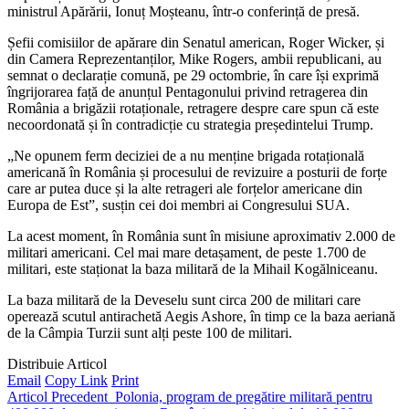
ministrul Apărării, Ionuț Moșteanu, într-o conferință de presă.
Șefii comisiilor de apărare din Senatul american, Roger Wicker, și
din Camera Reprezentanților, Mike Rogers, ambii republicani, au
semnat o declarație comună, pe 29 octombrie, în care își exprimă
îngrijorarea față de anunțul Pentagonului privind retragerea din
România a brigăzii rotaționale, retragere despre care spun că este
necoordonată și în contradicție cu strategia președintelui Trump.
„Ne opunem ferm deciziei de a nu menține brigada rotațională
americană în România și procesului de revizuire a posturii de forțe
care ar putea duce și la alte retrageri ale forțelor americane din
Europa de Est”, susțin cei doi membri ai Congresului SUA.
La acest moment, în România sunt în misiune aproximativ 2.000 de
militari americani. Cel mai mare detașament, de peste 1.700 de
militari, este staționat la baza militară de la Mihail Kogălniceanu.
La baza militară de la Deveselu sunt circa 200 de militari care
operează scutul antirachetă Aegis Ashore, în timp ce la baza aeriană
de la Câmpia Turzii sunt alți peste 100 de militari.
Distribuie Articol
Email
Copy Link
Print
Articol Precedent
Polonia, program de pregătire militară pentru