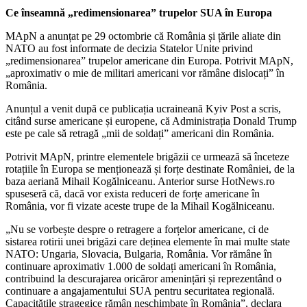
Ce înseamnă „redimensionarea” trupelor SUA în Europa
MApN a anunțat pe 29 octombrie că România și țările aliate din
NATO au fost informate de decizia Statelor Unite privind
„redimensionarea” trupelor americane din Europa. Potrivit MApN,
„aproximativ o mie de militari americani vor rămâne dislocați” în
România.
Anunțul a venit după ce publicația ucraineană Kyiv Post a scris,
citând surse americane și europene, că Administrația Donald Trump
este pe cale să retragă „mii de soldați” americani din România.
Potrivit MApN, printre elementele brigăzii ce urmează să înceteze
rotațiile în Europa se menționează și forțe destinate României, de la
baza aeriană Mihail Kogălniceanu. Anterior surse HotNews.ro
spuseseră că, dacă vor exista reduceri de forțe americane în
România, vor fi vizate aceste trupe de la Mihail Kogălniceanu.
„Nu se vorbește despre o retragere a forțelor americane, ci de
sistarea rotirii unei brigăzi care deținea elemente în mai multe state
NATO: Ungaria, Slovacia, Bulgaria, România. Vor rămâne în
continuare aproximativ 1.000 de soldați americani în România,
contribuind la descurajarea oricăror amenințări și reprezentând o
continuare a angajamentului SUA pentru securitatea regională.
Capacitățile stragegice rămân neschimbate în România”, declara