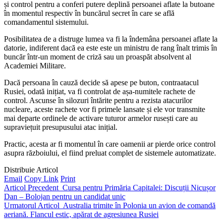
și control pentru a conferi putere deplină persoanei aflate la butoane
în momentul respectiv în buncărul secret în care se află
comandamentul sistemului.
Posibilitatea de a distruge lumea va fi la îndemâna persoanei aflate la
datorie, indiferent dacă ea este este un ministru de rang înalt trimis în
buncăr într-un moment de criză sau un proaspăt absolvent al
Academiei Militare.
Dacă persoana în cauză decide să apese pe buton, contraatacul
Rusiei, odată inițiat, va fi controlat de așa-numitele rachete de
control. Ascunse în silozuri întărite pentru a rezista atacurilor
nucleare, aceste rachete vor fi primele lansate și ele vor transmite
mai departe ordinele de activare tuturor armelor rusești care au
supraviețuit presupusului atac inițial.
Practic, acesta ar fi momentul în care oamenii ar pierde orice control
asupra războiului, el fiind preluat complet de sistemele automatizate.
Distribuie Articol
Email
Copy Link
Print
Articol Precedent
Cursa pentru Primăria Capitalei: Discuții Nicușor
Dan – Bolojan pentru un candidat unic
Urmatorul Articol
Australia trimite în Polonia un avion de comandă
aeriană. Flancul estic, apărat de agresiunea Rusiei