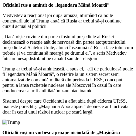
Oficialul rus a amintit de „legendara Mână Moartă”
Medvedev a reacționat joi după-amiaza, afirmând că noile
comentarii ale lui Trump arată că Rusia ar trebui să-și continue
cursul actual al politicii.
„Dacă niște cuvinte din partea fostului președinte al Rusiei
declanșează o reacție atât de nervoasă din partea atotputernicului
președinte al Statelor Unite, atunci înseamnă că Rusia face totul cum
trebuie și va continua să meargă pe drumul ei”, a scris Medvedev
într-un mesaj distribuit pe canalul său de Telegram.
Trump ar trebui să-și amintească, a spus el, „cât de periculoasă poate
fi legendara Mână Moartă”, o referire la un sistem secret semi-
automatizat de comandă militară din perioada URSS, conceput
pentru a lansa rachetele nucleare ale Moscovei în cazul în care
conducerea sa ar fi anihilată într-un atac inamic.
Sistemul despre care Occidentul a aflat abia după căderea URSS,
mai este poreclit și „Mașinăria Apocalipsei” deoarece ar fi activată
doar în cazul unui război nuclear pe scară largă.
Oficialii ruși nu vorbesc aproape niciodată de „Mașinăria