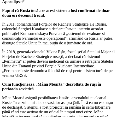
Apocalipsei”
Faptul că Rusia încă are acest sistem a fost confirmat de doar
două ori deceniul trecut.
În 2011, comandantul Forțelor de Rachete Strategice ale Rusiei,
colonelul Serghei Karakaev a declarat într-un interviu acordat
publicației Komsomolskaya Pravda că „sistemul de evaluare și
comunicații Perimetru este operațional”, afirmând că Rusia ar putea
distruge Statele Unite în mai puțin de o jumătate de oră.
În 2018, general-colonelul Viktor Eșîn, fostul șef al Statului Major al
Forțelor de Rachete Strategice rusești, a declarat că sistemul
„Perimetru” ar putea deveni ineficient ca urmare a retragerii Statelor
Unite din Tratatul privind Forţele Nucleare Intermediare.
„Perimeter” este denumirea folosită de ruși pentru sistem încă de pe
vremea URSS.
Cum funcționează „Mâna Moartă” dezvoltată de ruși în
perioada sovietică
Mâna Moartă asigură posibilitatea lansării arsenalului nuclear al
Rusiei în cazul unui atac devastator asupra țării. Însă ea nu este ușor
de declanșat. Sistemul a fost proiectat să rămână în semi-hibernare
până când este activat de un oficial în timpul unei crize. Mâna
Moartă ar începe apoi să monitorizeze o rețea de senzori ce oferă