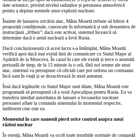
date seismice, privind nivelul radiațiior și presiunea atmosferică
pentru a depista semnele unor explozii nucleare.
Înainte de lansarea oricărui atac, Mâna Moartă trebuie să bifeze 4
propoziții condiționale, cunoscute în informatică și sub denumirea de
instrucțiuni „if/then”: dacă este activat, sistemul încearcă să
determine dacă o armă nucleară a lovit Rusia.
Dacă concluzionează că acest lucru s-a întâmplat, Mâna Moartă
verifică apoi dacă mai există linii de comunicare cu Statul Major al
Apărării de la Moscova. În cazul în care ele există și trece o anumită
perioadă de timp, de la 15 minute la o oră, fără noi semne ale unui
atac, sistemul va presupune că oficiali care pot ordona un contraatac
încă sunt în viață și se dezactivează în mod automat.
Însă dacă legăturile cu Statul Major sunt tăiate, Mâna Moartă este
programată să presupună că a sosit Apocalipsa pentru Rusia. Ea va
transfera imediat autoritatea de lansare a focoaselor nucleare
persoanei aflate la comanda sistemului în momentul respectiv,
indiferent cine este ea.
Momentul în care oamenii pierd orice control asupra unui
război nuclear
În esență, Mâna Moartă va ocoli toate ierarhiile normale de comandă