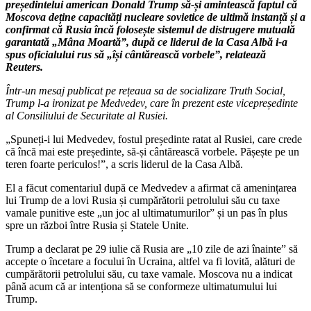
președintelui american Donald Trump să-și amintească faptul că
Moscova deține capacități nucleare sovietice de ultimă instanță și a
confirmat că Rusia încă folosește sistemul de distrugere mutuală
garantată „Mâna Moartă”, după ce liderul de la Casa Albă i-a
spus oficialului rus să „își cântărească vorbele”, relatează
Reuters.
Într-un mesaj publicat pe rețeaua sa de socializare Truth Social,
Trump l-a ironizat pe Medvedev, care în prezent este vicepreședinte
al Consiliului de Securitate al Rusiei.
„Spuneți-i lui Medvedev, fostul președinte ratat al Rusiei, care crede
că încă mai este președinte, să-și cântărească vorbele. Pășește pe un
teren foarte periculos!”, a scris liderul de la Casa Albă.
El a făcut comentariul după ce Medvedev a afirmat că amenințarea
lui Trump de a lovi Rusia și cumpărătorii petrolului său cu taxe
vamale punitive este „un joc al ultimatumurilor” și un pas în plus
spre un război între Rusia și Statele Unite.
Trump a declarat pe 29 iulie că Rusia are „10 zile de azi înainte” să
accepte o încetare a focului în Ucraina, altfel va fi lovită, alături de
cumpărătorii petrolului său, cu taxe vamale. Moscova nu a indicat
până acum că ar intenționa să se conformeze ultimatumului lui
Trump.