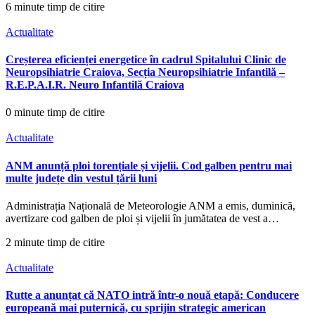
6 minute timp de citire
Actualitate
Creșterea eficienței energetice în cadrul Spitalului Clinic de
Neuropsihiatrie Craiova, Secția Neuropsihiatrie Infantilă –
R.E.P.A.I.R. Neuro Infantilă Craiova
0 minute timp de citire
Actualitate
ANM anunță ploi torențiale și vijelii. Cod galben pentru mai
multe județe din vestul țării luni
Administrația Națională de Meteorologie ANM a emis, duminică,
avertizare cod galben de ploi și vijelii în jumătatea de vest a…
2 minute timp de citire
Actualitate
Rutte a anunțat că NATO intră într-o nouă etapă: Conducere
europeană mai puternică, cu sprijin strategic american