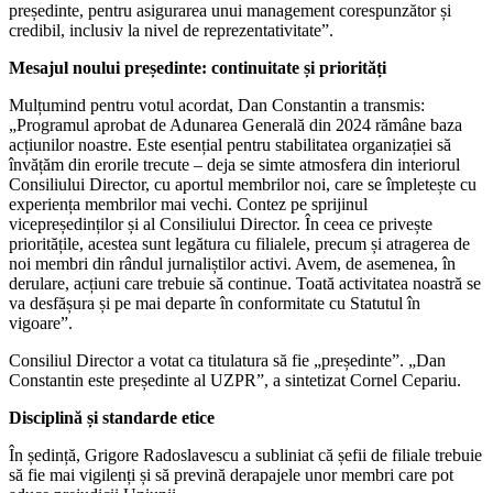
președinte, pentru asigurarea unui management corespunzător și
credibil, inclusiv la nivel de reprezentativitate”.
Mesajul noului președinte: continuitate și priorități
Mulțumind pentru votul acordat, Dan Constantin a transmis:
„Programul aprobat de Adunarea Generală din 2024 rămâne baza
acțiunilor noastre. Este esențial pentru stabilitatea organizației să
învățăm din erorile trecute – deja se simte atmosfera din interiorul
Consiliului Director, cu aportul membrilor noi, care se împletește cu
experiența membrilor mai vechi. Contez pe sprijinul
vicepreședinților și al Consiliului Director. În ceea ce privește
prioritățile, acestea sunt legătura cu filialele, precum și atragerea de
noi membri din rândul jurnaliștilor activi. Avem, de asemenea, în
derulare, acțiuni care trebuie să continue. Toată activitatea noastră se
va desfășura și pe mai departe în conformitate cu Statutul în
vigoare”.
Consiliul Director a votat ca titulatura să fie „președinte”. „Dan
Constantin este președinte al UZPR”, a sintetizat Cornel Cepariu.
Disciplină și standarde etice
În ședință, Grigore Radoslavescu a subliniat că șefii de filiale trebuie
să fie mai vigilenți și să prevină derapajele unor membri care pot