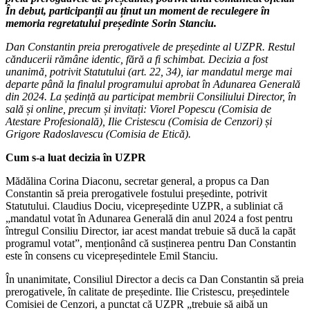
În debut, participanții au ținut un moment de reculegere în
memoria regretatului președinte Sorin Stanciu.
Dan Constantin preia prerogativele de președinte al UZPR. Restul
cănducerii rămâne identic, fără a fi schimbat. Decizia a fost
unanimă, potrivit Statutului (art. 22, 34), iar mandatul merge mai
departe până la finalul programului aprobat în Adunarea Generală
din 2024. La ședință au participat membrii Consiliului Director, în
sală și online, precum și invitați: Viorel Popescu (Comisia de
Atestare Profesională), Ilie Cristescu (Comisia de Cenzori) și
Grigore Radoslavescu (Comisia de Etică).
Cum s-a luat decizia în UZPR
Mădălina Corina Diaconu, secretar general, a propus ca Dan
Constantin să preia prerogativele fostului președinte, potrivit
Statutului. Claudius Dociu, vicepreședinte UZPR, a subliniat că
„mandatul votat în Adunarea Generală din anul 2024 a fost pentru
întregul Consiliu Director, iar acest mandat trebuie să ducă la capăt
programul votat”, menționând că susținerea pentru Dan Constantin
este în consens cu vicepreședintele Emil Stanciu.
În unanimitate, Consiliul Director a decis ca Dan Constantin să preia
prerogativele, în calitate de președinte. Ilie Cristescu, președintele
Comisiei de Cenzori, a punctat că UZPR „trebuie să aibă un