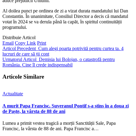
aduce prejudicii Uniunii.
Al doilea punct pe ordinea de zi a vizat durata mandatului lui Dan
Constantin. În unanimitate, Consiliul Director a decis că mandatul
votat în 2024 se va derula până la capăt, în spiritul continuității
programului.
Distribuie Articol
Email
Copy Link
Print
Articol Precedent
Cum alegi poarta potrivită pentru curtea ta. 4
lucruri de care să ții cont
Urmatorul Articol
Demisia lui Bolojan, o catastrofă pentru
România. Cine îl crede indispensabil
Articole Similare
Actualitate
A murit Papa Francisc. Suveranul Pontif s-a stins în a doua zi
de Paște, la vârsta de 88 de ani
Lumea a primit vestea tragică a morții Sanctității Sale, Papa
Francisc, la vârsta de 88 de ani. Papa Francisc a…