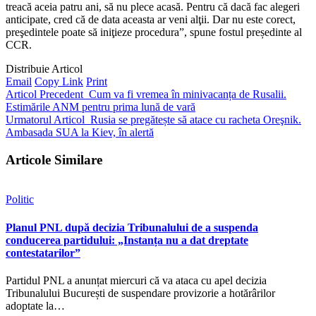
treacă aceia patru ani, să nu plece acasă. Pentru că dacă fac alegeri
anticipate, cred că de data aceasta ar veni alţii. Dar nu este corect,
preşedintele poate să iniţieze procedura”, spune fostul președinte al
CCR.
Distribuie Articol
Email
Copy Link
Print
Articol Precedent
Cum va fi vremea în minivacanța de Rusalii.
Estimările ANM pentru prima lună de vară
Urmatorul Articol
Rusia se pregătește să atace cu racheta Oreşnik.
Ambasada SUA la Kiev, în alertă
Articole Similare
Politic
Planul PNL după decizia Tribunalului de a suspenda
conducerea partidului: „Instanța nu a dat dreptate
contestatarilor”
Partidul PNL a anunțat miercuri că va ataca cu apel decizia
Tribunalului București de suspendare provizorie a hotărârilor
adoptate la…