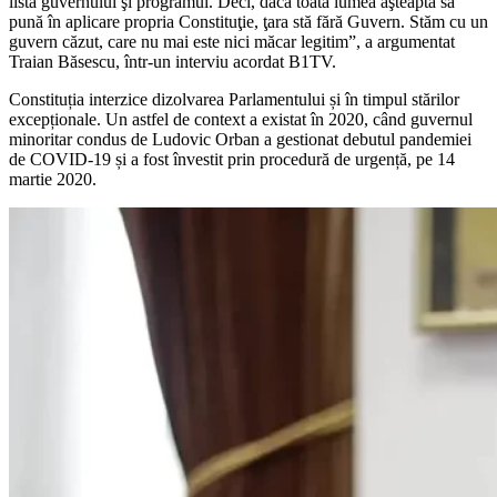
lista guvernului şi programul. Deci, dacă toată lumea aşteaptă să
pună în aplicare propria Constituţie, ţara stă fără Guvern. Stăm cu un
guvern căzut, care nu mai este nici măcar legitim”, a argumentat
Traian Băsescu, într-un interviu acordat B1TV.
Constituția interzice dizolvarea Parlamentului și în timpul stărilor
excepționale. Un astfel de context a existat în 2020, când guvernul
minoritar condus de Ludovic Orban a gestionat debutul pandemiei
de COVID-19 și a fost învestit prin procedură de urgență, pe 14
martie 2020.