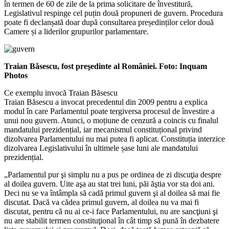
în termen de 60 de zile de la prima solicitare de învestitură,
Legislativul respinge cel puțin două propuneri de guvern. Procedura
poate fi declanșată doar după consultarea președinților celor două
Camere și a liderilor grupurilor parlamentare.
Traian Băsescu, fost preşedinte al României. Foto: Inquam
Photos
Ce exemplu invocă Traian Băsescu
Traian Băsescu a invocat precedentul din 2009 pentru a explica
modul în care Parlamentul poate tergiversa procesul de învestire a
unui nou guvern. Atunci, o moțiune de cenzură a coincis cu finalul
mandatului prezidențial, iar mecanismul constituțional privind
dizolvarea Parlamentului nu mai putea fi aplicat. Constituția interzice
dizolvarea Legislativului în ultimele șase luni ale mandatului
prezidențial.
„Parlamentul pur şi simplu nu a pus pe ordinea de zi discuţia despre
al doilea guvern. Uite aşa au stat trei luni, păi ăştia vor sta doi ani.
Deci nu se va întâmpla să cadă primul guvern şi al doilea să mai fie
discutat. Dacă va cădea primul guvern, al doilea nu va mai fi
discutat, pentru că nu ai ce-i face Parlamentului, nu are sancţiuni şi
nu are stabilit termen constituţional în cât timp să pună în dezbatere