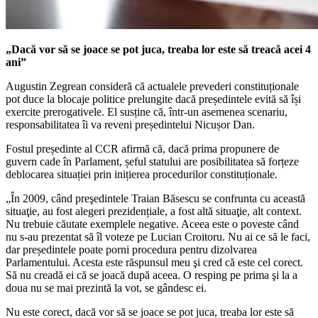
„Dacă vor să se joace se pot juca, treaba lor este să treacă acei 4
ani”
Augustin Zegrean consideră că actualele prevederi constituționale
pot duce la blocaje politice prelungite dacă președintele evită să își
exercite prerogativele. El susține că, într-un asemenea scenariu,
responsabilitatea îi va reveni președintelui Nicușor Dan.
Fostul președinte al CCR afirmă că, dacă prima propunere de
guvern cade în Parlament, șeful statului are posibilitatea să forțeze
deblocarea situației prin inițierea procedurilor constituționale.
„În 2009, când preşedintele Traian Băsescu se confrunta cu această
situaţie, au fost alegeri prezidențiale, a fost altă situaţie, alt context.
Nu trebuie căutate exemplele negative. Aceea este o poveste când
nu s-au prezentat să îl voteze pe Lucian Croitoru. Nu ai ce să le faci,
dar președintele poate porni procedura pentru dizolvarea
Parlamentului. Acesta este răspunsul meu şi cred că este cel corect.
Să nu creadă ei că se joacă după aceea. O resping pe prima şi la a
doua nu se mai prezintă la vot, se gândesc ei.
Nu este corect, dacă vor să se joace se pot juca, treaba lor este să