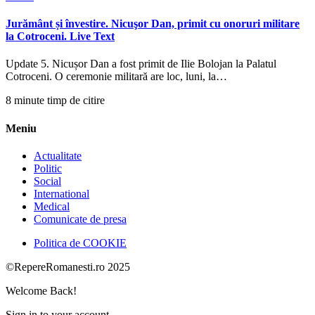
Jurământ și învestire. Nicuşor Dan, primit cu onoruri militare
la Cotroceni. Live Text
Update 5. Nicușor Dan a fost primit de Ilie Bolojan la Palatul
Cotroceni. O ceremonie militară are loc, luni, la…
8 minute timp de citire
Meniu
Actualitate
Politic
Social
International
Medical
Comunicate de presa
Politica de COOKIE
©RepereRomanesti.ro 2025
Welcome Back!
Sign in to your account