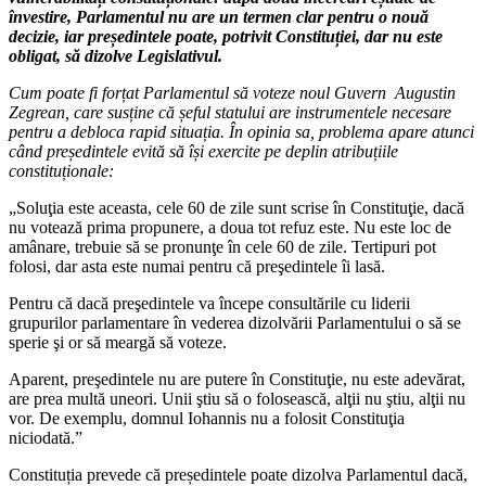
învestire, Parlamentul nu are un termen clar pentru o nouă
decizie, iar președintele poate, potrivit Constituției, dar nu este
obligat, să dizolve Legislativul.
Cum poate fi forțat Parlamentul să voteze noul Guvern Augustin
Zegrean, care susține că șeful statului are instrumentele necesare
pentru a debloca rapid situația. În opinia sa, problema apare atunci
când președintele evită să își exercite pe deplin atribuțiile
constituționale:
„Soluţia este aceasta, cele 60 de zile sunt scrise în Constituţie, dacă
nu votează prima propunere, a doua tot refuz este. Nu este loc de
amânare, trebuie să se pronunţe în cele 60 de zile. Tertipuri pot
folosi, dar asta este numai pentru că preşedintele îi lasă.
Pentru că dacă preşedintele va începe consultările cu liderii
grupurilor parlamentare în vederea dizolvării Parlamentului o să se
sperie şi or să meargă să voteze.
Aparent, preşedintele nu are putere în Constituţie, nu este adevărat,
are prea multă uneori. Unii ştiu să o folosească, alţii nu ştiu, alţii nu
vor. De exemplu, domnul Iohannis nu a folosit Constituţia
niciodată.”
Constituția prevede că președintele poate dizolva Parlamentul dacă,