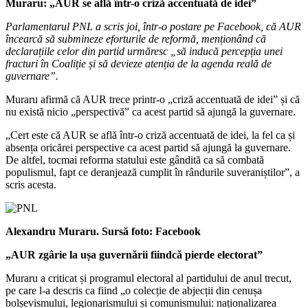
Muraru: „AUR se află într-o criză accentuată de idei”
Parlamentarul PNL a scris joi, într-o postare pe Facebook, că AUR
încearcă să submineze eforturile de reformă, menționând că
declarațiile celor din partid urmăresc „să inducă percepția unei
fracturi în Coaliție și să devieze atenția de la agenda reală de
guvernare”.
Muraru afirmă că AUR trece printr-o „criză accentuată de idei” și că
nu există nicio „perspectivă” ca acest partid să ajungă la guvernare.
„Cert este că AUR se află într-o criză accentuată de idei, la fel ca și
absența oricărei perspective ca acest partid să ajungă la guvernare.
De altfel, tocmai reforma statului este gândită ca să combată
populismul, fapt ce deranjează cumplit în rândurile suveraniștilor”, a
scris acesta.
Alexandru Muraru. Sursă foto: Facebook
„AUR zgârie la ușa guvernării fiindcă pierde electorat”
Muraru a criticat și programul electoral al partidului de anul trecut,
pe care l-a descris ca fiind „o colecție de abjecții din cenușa
bolșevismului, legionarismului și comunismului: naționalizarea