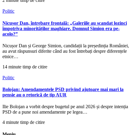
2 minute timp de citire
Politic
Nicușor Dan, întrebare frontală: „Galeriile au scandat lozinci
împotriva minorităților maghiare. Domnul Simion era pe-
acolo?”
Nicușor Dan și George Simion, candidații la președinția României,
au avut răspunsuri diferite când au fost întrebați despre diferențele
etnice…
14 minute timp de citire
Politic
Bolojan: Amendamentele PSD privind ajutoare mai mari la
pensie au o retorică de tip AUR
Ilie Bolojan a vorbit despre bugetul pe anul 2026 și despre intenția
PSD de a pune noi amendamente pe legea…
4 minute timp de citire
Meniu