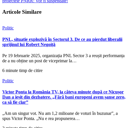
proiectele PNRR: Vor fi suspendate!
Articole Similare
Politic
PNL, situație explozivă în Sectorul 3. De ce au pierdut liberalii
sprijinul lui Robert Negoiță
Pe 19 februarie 2025, organizația PNL Sector 3 a reușit performanța
de a nu obține un post de viceprimar la…
6 minute timp de citire
Politic
Victor Ponta la România TV, la câteva minute după ce Nicușor
Dan a ieșit din dezbatere. „Fără bani europeni avem șanse zero,
ca să fie clar”
„Am un singur vot. Nu am 1,2 milioane de voturi în buzunar”, a
spus Victor Ponta. „Nu e rea propunerea…