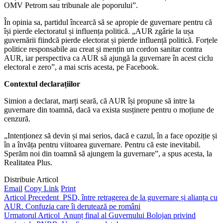
OMV Petrom sau tribunale ale poporului”.
În opinia sa, partidul încearcă să se apropie de guvernare pentru că
își pierde electoratul și influența politică. „AUR zgârie la ușa
guvernării fiindcă pierde electorat și pierde influență politică. Forțele
politice responsabile au creat și mențin un cordon sanitar contra
AUR, iar perspectiva ca AUR să ajungă la guvernare în acest ciclu
electoral e zero”, a mai scris acesta, pe Facebook.
Contextul declarațiilor
Simion a declarat, marți seară, că AUR își propune să intre la
guvernare din toamnă, dacă va exista susținere pentru o moțiune de
cenzură.
„Intenționez să devin și mai serios, dacă e cazul, în a face opoziție și
în a învăța pentru viitoarea guvernare. Pentru că este inevitabil.
Sperăm noi din toamnă să ajungem la guvernare”, a spus acesta, la
Realitatea Plus.
Distribuie Articol
Email
Copy Link
Print
Articol Precedent
PSD, între retragerea de la guvernare și alianța cu
AUR. Confuzia care îi derutează pe români
Urmatorul Articol
Anunț final al Guvernului Bolojan privind