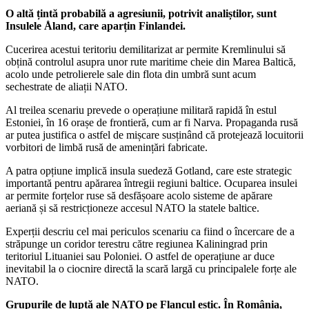
O altă țintă probabilă a agresiunii, potrivit analiștilor, sunt
Insulele Åland, care aparțin Finlandei.
Cucerirea acestui teritoriu demilitarizat ar permite Kremlinului să
obțină controlul asupra unor rute maritime cheie din Marea Baltică,
acolo unde petrolierele sale din flota din umbră sunt acum
sechestrate de aliații NATO.
Al treilea scenariu prevede o operațiune militară rapidă în estul
Estoniei, în 16 orașe de frontieră, cum ar fi Narva. Propaganda rusă
ar putea justifica o astfel de mișcare susținând că protejează locuitorii
vorbitori de limbă rusă de amenințări fabricate.
A patra opțiune implică insula suedeză Gotland, care este strategic
importantă pentru apărarea întregii regiuni baltice. Ocuparea insulei
ar permite forțelor ruse să desfășoare acolo sisteme de apărare
aeriană și să restricționeze accesul NATO la statele baltice.
Experții descriu cel mai periculos scenariu ca fiind o încercare de a
străpunge un coridor terestru către regiunea Kaliningrad prin
teritoriul Lituaniei sau Poloniei. O astfel de operațiune ar duce
inevitabil la o ciocnire directă la scară largă cu principalele forțe ale
NATO.
Grupurile de luptă ale NATO pe Flancul estic. În România,