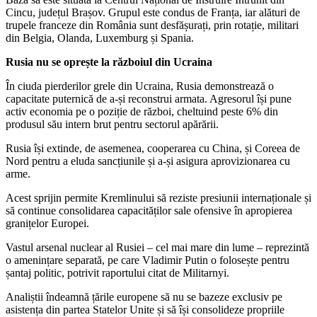
Cincu, județul Brașov. Grupul este condus de Franța, iar alături de
trupele franceze din România sunt desfășurați, prin rotație, militari
din Belgia, Olanda, Luxemburg și Spania.
Rusia nu se oprește la războiul din Ucraina
În ciuda pierderilor grele din Ucraina, Rusia demonstrează o
capacitate puternică de a-și reconstrui armata. Agresorul își pune
activ economia pe o poziție de război, cheltuind peste 6% din
produsul său intern brut pentru sectorul apărării.
Rusia își extinde, de asemenea, cooperarea cu China, și Coreea de
Nord pentru a eluda sancțiunile și a-și asigura aprovizionarea cu
arme.
Acest sprijin permite Kremlinului să reziste presiunii internaționale și
să continue consolidarea capacităților sale ofensive în apropierea
granițelor Europei.
Vastul arsenal nuclear al Rusiei – cel mai mare din lume – reprezintă
o amenințare separată, pe care Vladimir Putin o folosește pentru
șantaj politic, potrivit raportului citat de Militarnyi.
Analiștii îndeamnă țările europene să nu se bazeze exclusiv pe
asistența din partea Statelor Unite și să își consolideze propriile