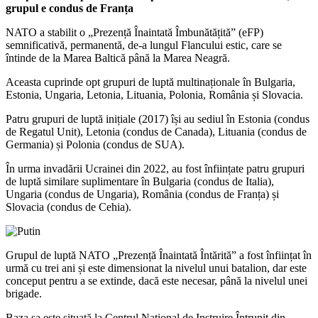
grupul e condus de Franța
NATO a stabilit o „Prezență Înaintată Îmbunătățită” (eFP)
semnificativă, permanentă, de-a lungul Flancului estic, care se
întinde de la Marea Baltică până la Marea Neagră.
Aceasta cuprinde opt grupuri de luptă multinaționale în Bulgaria,
Estonia, Ungaria, Letonia, Lituania, Polonia, România și Slovacia.
Patru grupuri de luptă inițiale (2017) își au sediul în Estonia (condus
de Regatul Unit), Letonia (condus de Canada), Lituania (condus de
Germania) și Polonia (condus de SUA).
În urma invadării Ucrainei din 2022, au fost înființate patru grupuri
de luptă similare suplimentare în Bulgaria (condus de Italia),
Ungaria (condus de Ungaria), România (condus de Franța) și
Slovacia (condus de Cehia).
Grupul de luptă NATO „Prezență Înaintată Întărită” a fost înființat în
urmă cu trei ani și este dimensionat la nivelul unui batalion, dar este
conceput pentru a se extinde, dacă este necesar, până la nivelul unei
brigade.
Baza sa este situată la Centrul Național de Instruire Întrunit din