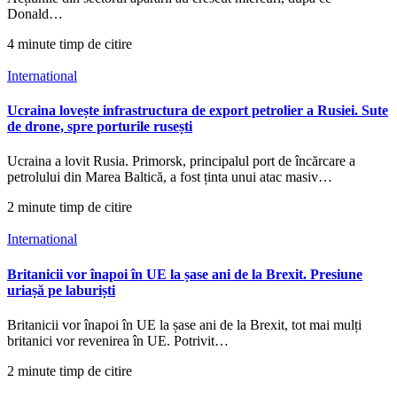
Donald…
4 minute timp de citire
International
Ucraina lovește infrastructura de export petrolier a Rusiei. Sute
de drone, spre porturile rusești
Ucraina a lovit Rusia. Primorsk, principalul port de încărcare a
petrolului din Marea Baltică, a fost ținta unui atac masiv…
2 minute timp de citire
International
Britanicii vor înapoi în UE la șase ani de la Brexit. Presiune
uriașă pe laburiști
Britanicii vor înapoi în UE la șase ani de la Brexit, tot mai mulți
britanici vor revenirea în UE. Potrivit…
2 minute timp de citire