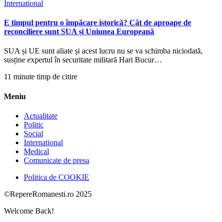
International
E timpul pentru o împăcare istorică? Cât de aproape de
reconciliere sunt SUA și Uniunea Europeană
SUA și UE sunt aliate și acest lucru nu se va schimba niciodată,
susține expertul în securitate militară Hari Bucur…
11 minute timp de citire
Meniu
Actualitate
Politic
Social
International
Medical
Comunicate de presa
Politica de COOKIE
©RepereRomanesti.ro 2025
Welcome Back!