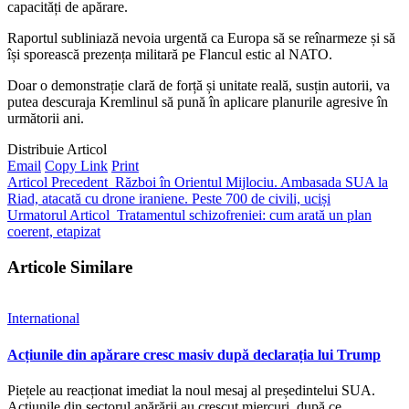
capacități de apărare.
Raportul subliniază nevoia urgentă ca Europa să se reînarmeze și să
își sporească prezența militară pe Flancul estic al NATO.
Doar o demonstrație clară de forță și unitate reală, susțin autorii, va
putea descuraja Kremlinul să pună în aplicare planurile agresive în
următorii ani.
Distribuie Articol
Email
Copy Link
Print
Articol Precedent
Război în Orientul Mijlociu. Ambasada SUA la
Riad, atacată cu drone iraniene. Peste 700 de civili, uciși
Urmatorul Articol
Tratamentul schizofreniei: cum arată un plan
coerent, etapizat
Articole Similare
International
Acțiunile din apărare cresc masiv după declarația lui Trump
Piețele au reacționat imediat la noul mesaj al președintelui SUA.
Acțiunile din sectorul apărării au crescut miercuri, după ce