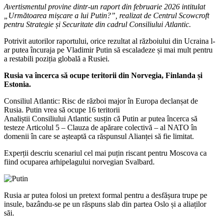
Avertismentul provine dintr-un raport din februarie 2026 intitulat
„Următoarea mișcare a lui Putin?”, realizat de Centrul Scowcroft
pentru Strategie și Securitate din cadrul Consiliului Atlantic.
Potrivit autorilor raportului, orice rezultat al războiului din Ucraina l-
ar putea încuraja pe Vladimir Putin să escaladeze și mai mult pentru
a restabili poziția globală a Rusiei.
Rusia va încerca să ocupe teritorii din Norvegia, Finlanda și
Estonia.
Consiliul Atlantic: Risc de război major în Europa declanșat de
Rusia. Putin vrea să ocupe 16 teritorii
Analiștii Consiliului Atlantic susțin că Putin ar putea încerca să
testeze Articolul 5 – Clauza de apărare colectivă – al NATO în
domenii în care se așteaptă ca răspunsul Alianței să fie limitat.
Experții descriu scenariul cel mai puțin riscant pentru Moscova ca
fiind ocuparea arhipelagului norvegian Svalbard.
Rusia ar putea folosi un pretext formal pentru a desfășura trupe pe
insule, bazându-se pe un răspuns slab din partea Oslo și a aliaților
săi.