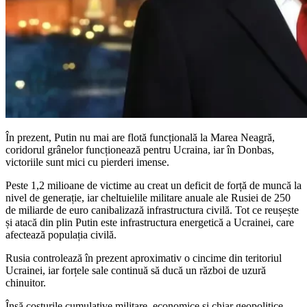
În prezent, Putin nu mai are flotă funcțională la Marea Neagră,
coridorul grânelor funcționează pentru Ucraina, iar în Donbas,
victoriile sunt mici cu pierderi imense.
Peste 1,2 milioane de victime au creat un deficit de forță de muncă la
nivel de generație, iar cheltuielile militare anuale ale Rusiei de 250
de miliarde de euro canibalizază infrastructura civilă. Tot ce reușește
și atacă din plin Putin este infrastructura energetică a Ucrainei, care
afectează populația civilă.
Rusia controlează în prezent aproximativ o cincime din teritoriul
Ucrainei, iar forțele sale continuă să ducă un război de uzură
chinuitor.
Însă costurile cumulative militare, economice și chiar geopolitice,