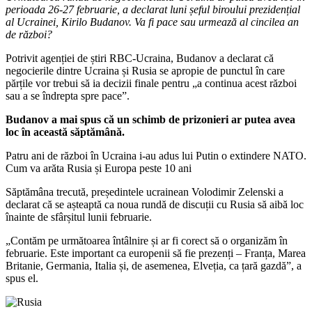
perioada 26-27 februarie, a declarat luni șeful biroului prezidențial
al Ucrainei, Kirilo Budanov. Va fi pace sau urmează al cincilea an
de război?
Potrivit agenției de știri RBC-Ucraina, Budanov a declarat că
negocierile dintre Ucraina și Rusia se apropie de punctul în care
părțile vor trebui să ia decizii finale pentru „a continua acest război
sau a se îndrepta spre pace”.
Budanov a mai spus că un schimb de prizonieri ar putea avea
loc în această săptămână.
Patru ani de război în Ucraina i-au adus lui Putin o extindere NATO.
Cum va arăta Rusia și Europa peste 10 ani
Săptămâna trecută, președintele ucrainean Volodimir Zelenski a
declarat că se așteaptă ca noua rundă de discuții cu Rusia să aibă loc
înainte de sfârșitul lunii februarie.
„Contăm pe următoarea întâlnire și ar fi corect să o organizăm în
februarie. Este important ca europenii să fie prezenți – Franța, Marea
Britanie, Germania, Italia și, de asemenea, Elveția, ca țară gazdă”, a
spus el.