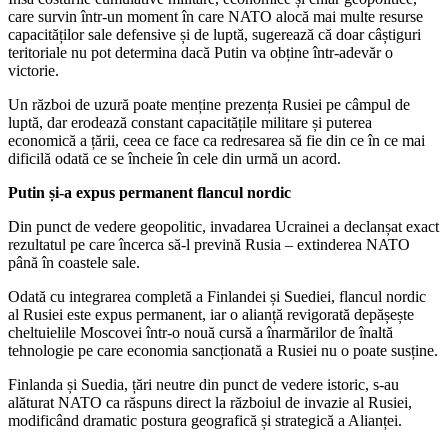
care survin într-un moment în care NATO alocă mai multe resurse
capacităților sale defensive și de luptă, sugerează că doar câștiguri
teritoriale nu pot determina dacă Putin va obține într-adevăr o
victorie.
Un război de uzură poate menține prezența Rusiei pe câmpul de
luptă, dar erodează constant capacitățile militare și puterea
economică a țării, ceea ce face ca redresarea să fie din ce în ce mai
dificilă odată ce se încheie în cele din urmă un acord.
Putin și-a expus permanent flancul nordic
Din punct de vedere geopolitic, invadarea Ucrainei a declanșat exact
rezultatul pe care încerca să-l prevină Rusia – extinderea NATO
până în coastele sale.
Odată cu integrarea completă a Finlandei și Suediei, flancul nordic
al Rusiei este expus permanent, iar o alianță revigorată depășește
cheltuielile Moscovei într-o nouă cursă a înarmărilor de înaltă
tehnologie pe care economia sancționată a Rusiei nu o poate susține.
Finlanda și Suedia, țări neutre din punct de vedere istoric, s-au
alăturat NATO ca răspuns direct la războiul de invazie al Rusiei,
modificând dramatic postura geografică și strategică a Alianței.