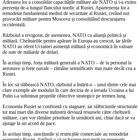
Aderarea lor a consolidat capacitățile militare ale NATO și i-a extins
prezența de-a lungul flancului nordic al Rusiei. Apartenența lor a
remodelat fundamental mediul de securitate al Rusiei, creând noi
provocări militare pentru Moscova și consolidând descurajarea
occidentală.
Războiul a revigorat, de asemenea, NATO ca alianță politică și
militară. Cheltuielile pentru apărare în Europa au crescut, iar țările
NATO au oferit Ucrainei asistență militară și economică în valoare
de sute de miliarde de dolari.
În același timp, forța militară generală a NATO – de la personal la
aeronave și forțe navale – rămâne semnificativ mai mare decât cea a
Rusiei.
În loc să slăbească NATO, războiul a întărit-o – unul dintre cele mai
clare exemple ale modului în care decizia de a invada Ucraina a lui
Putin i-a subminat propriile obiective strategice pe termen lung.
Economia Rusiei se confruntă cu stagnare, iar slăbiciunile structurale
tot mai mari din diverse industrii deviază resursele către cheltuieli
militare, care vor rămâne prioritate în următorii ani, chiar dacă se va
ajunge la un acord de pace.
În același timp, sancțiunile și restricțiile comerciale au remodelat
economia Rusiei, forțând-o să se bazeze mai mult pe rezervele