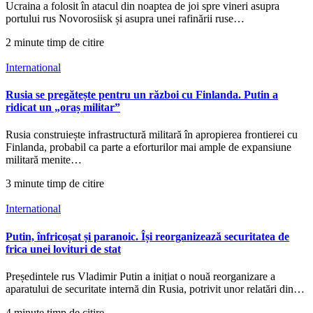
Ucraina a folosit în atacul din noaptea de joi spre vineri asupra
portului rus Novorosiisk și asupra unei rafinării ruse…
2 minute timp de citire
International
Rusia se pregătește pentru un război cu Finlanda. Putin a
ridicat un „oraș militar”
Rusia construiește infrastructură militară în apropierea frontierei cu
Finlanda, probabil ca parte a eforturilor mai ample de expansiune
militară menite…
3 minute timp de citire
International
Putin, înfricoșat și paranoic. Își reorganizează securitatea de
frica unei lovituri de stat
Președintele rus Vladimir Putin a inițiat o nouă reorganizare a
aparatului de securitate internă din Rusia, potrivit unor relatări din…
4 minute timp de citire