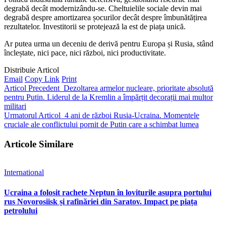
degrabă decât modernizându-se. Cheltuielile sociale devin mai
degrabă despre amortizarea șocurilor decât despre îmbunătățirea
rezultatelor. Investitorii se protejează la est de piața unică.
Ar putea urma un deceniu de derivă pentru Europa și Rusia, stând
încleștate, nici pace, nici război, nici productivitate.
Distribuie Articol
Email
Copy Link
Print
Articol Precedent
Dezoltarea armelor nucleare, prioritate absolută
pentru Putin. Liderul de la Kremlin a împărțit decorații mai multor
militari
Urmatorul Articol
4 ani de război Rusia-Ucraina. Momentele
cruciale ale conflictului pornit de Putin care a schimbat lumea
Articole Similare
International
Ucraina a folosit rachete Neptun în loviturile asupra portului
rus Novorosiisk și rafinăriei din Saratov. Impact pe piața
petrolului