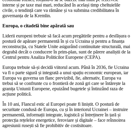
interne și pe taxe mai mari, reducând în același timp cheltuielile
civile, o tendință care va rămâne și va submina credibilitatea în
guvernanța de la Kremlin.
Europa, o citadelă bine apărată sau
Liderii europeni trebuie să facă acum pregătirile pentru a desfășura o
postură de apărare permanentă în și cu Ucraina și pentru a finanța
reconstrucția, cu Statele Unite asigurând continuitate structurală, mai
degrabă decât o conducere în prim-plan, sunt de părere analiștii de la
Centrul pentru Analiza Politicilor Europene (CEPA).
Europa trebuie să-și decidă viitorul acum. Până în 2036, fie Ucraina
va fi o parte sigură și integrată a unui spațiu economic european, iar
Europa va guverna un flanc previzibil, fie, alternativ, Europa va
trebui să se confrunte cu o frontieră de zonă gri care se întărește la
granița Uniunii Europene, epuizând bugetele și întinzând raza de
acțiune politică.
În 10 ani, Flancul estic al Europei poate fi liniștit. O postură de
securitate condusă de Europa, cu și în interiorul Ucrainei – instruire
permanentă, informații integrate, logistică și întreținere în țară și
protecția rețelelor energetice, feroviare și digitale – face reînnoirea
agresiunii rusești să fie prohibitiv de costisitoare.