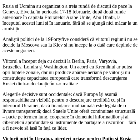
Rusia și Ucraina au organizat o a treia rundă de discuții de pace la
Geneva, Elveția, în perioada 17-18 februarie, după două runde
anterioare în capitala Emiratelor Arabe Unite, Abu Dhabi, la
începutul acestei luni și în ianuarie, fără să se ajungă nici măcar la un
armistițiu.
Analiștii politici de la 19Fortyfive consideră că viitorul regiunii nu se
decide la Moscova sau la Kiev și nu începe la o dată care depinde de
aceste negocieri.
Viitorul a început deja cu decizii la Berlin, Paris, Varșovia,
Bruxelles, Londra și Washington. Un acord cu Kremlinul ar putea
opri luptele zonale, dar nu produce apărare aeriană pe viitor și nu
construiește capacitatea europeană care transformă descurajarea
Rusiei dintr-o declarație într-o realitate.
Alegerile decisive sunt occidentale: dacă Europa își asumă
responsabilitatea vizibilă pentru o descurajare credibilă cu și în
interiorul Ucrainei; dacă finanțarea multianuală este legată de o
livrare transparentă; dacă Statele Unite oferă continuitate structurală
– pacte pe termen lung, cooperare în domeniul informațiilor și al
ciberneticii aprofundate și instrumente de partajare a riscurilor – fără
a fi nevoie să iasă în față ca lider.
Victorii mici în Ucraina, pierderi uriașe pentru Putin și Rusia