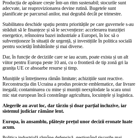
Producția de apărare crește într-un ritm sustenabil; stocurile sunt
adecvate, iar reaprovizionarea devine rutină. Bugetele sunt
planificate pe parcursul anilor, mai degrabă decât pe trimestre.
Stabilitatea deschide spațiu pentru prioritățile pe care guvernele s-au
străduit să le finanțeze și să le secvențieze: accelerarea tranziției
energetice, reînnoirea bazei industriale a Europei, în loc să o
subvenționeze în situații de urgență, și investițiile în politica socială
pentru societăți îmbătrânite și mai diverse.
Dar, în funcție de deciziile care se iau acum, poate exista și un alt
viitor pentru Europa peste 10 ani, cu o frontieră de tip zonă gri la
granița UE ce absoarbe resurse și timp.
Munițiile și întreținerea rămân limitate; achizițiile sunt reactive.
Reconstrucția din Ucraina a produs proiecte emblematice, dar livrare
inegală; contaminarea cu mine și muniții neexplodate la scara unui
mic stat european încă constrânge agricultura, locuințele și logistica.
Alegerile au avut loc, dar târziu și doar parțial incluzive, iar
sistemul judiciar rămâne lent.
Europa, în ansamblu, plătește prețul unor decizii eronate luate
acum.
Politica industrială rămâne defensivă, gestionând riscurile mai