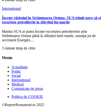
International
Începe războiul în Strâmtoarea Ormuz. SUA trimit nave să-și
escorteze petrolierele la sfârșitul lui martie
Marina SUA ar putea începe escortarea petrolierelor prin
Strâmtoarea Ormuz până la sfârșitul lunii martie, anunțat joi de
secretarul Energiei,…
3 minute timp de citire
Meniu
Actualitate
Politic
Social
International
Medical
Comunicate de presa
Politica de COOKIE
©RepereRomanesti.ro 2025