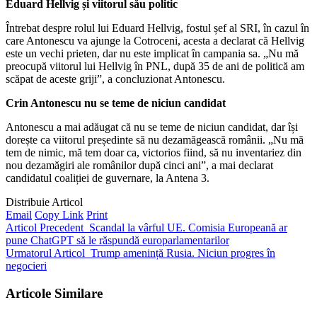
Eduard Hellvig și viitorul său politic
Întrebat despre rolul lui Eduard Hellvig, fostul șef al SRI, în cazul în
care Antonescu va ajunge la Cotroceni, acesta a declarat că Hellvig
este un vechi prieten, dar nu este implicat în campania sa. „Nu mă
preocupă viitorul lui Hellvig în PNL, după 35 de ani de politică am
scăpat de aceste griji”, a concluzionat Antonescu.
Crin Antonescu nu se teme de niciun candidat
Antonescu a mai adăugat că nu se teme de niciun candidat, dar își
dorește ca viitorul președinte să nu dezamăgească românii. „Nu mă
tem de nimic, mă tem doar ca, victorios fiind, să nu inventariez din
nou dezamăgiri ale românilor după cinci ani”, a mai declarat
candidatul coaliției de guvernare, la Antena 3.
Distribuie Articol
Email
Copy Link
Print
Articol Precedent
Scandal la vârful UE. Comisia Europeană ar
pune ChatGPT să le răspundă europarlamentarilor
Urmatorul Articol
Trump amenință Rusia. Niciun progres în
negocieri
Articole Similare