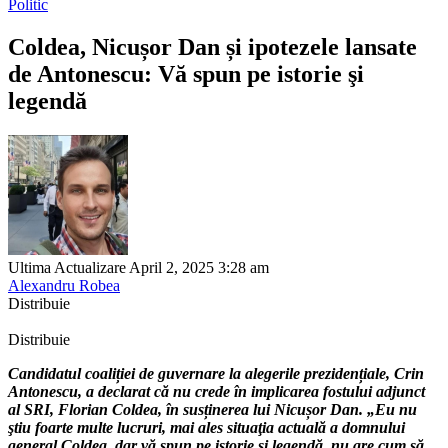
Politic
Coldea, Nicușor Dan și ipotezele lansate
de Antonescu: Vă spun pe istorie şi
legendă
Ultima Actualizare April 2, 2025 3:28 am
Alexandru Robea
Distribuie
Distribuie
Candidatul coaliției de guvernare la alegerile prezidențiale, Crin
Antonescu, a declarat că nu crede în implicarea fostului adjunct
al SRI, Florian Coldea, în susținerea lui Nicușor Dan. „Eu nu
ştiu foarte multe lucruri, mai ales situaţia actuală a domnului
general Coldea, dar vă spun pe istorie şi legendă, nu are cum să