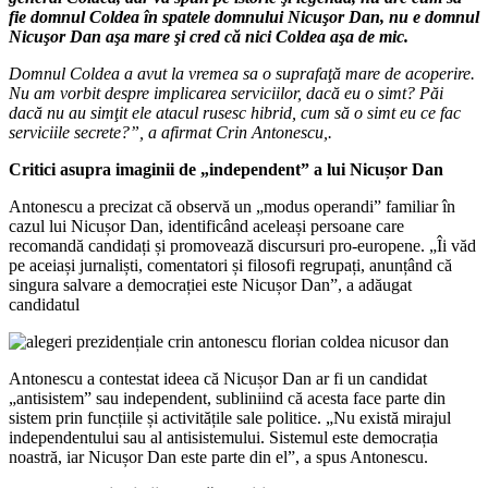
fie domnul Coldea în spatele domnului Nicuşor Dan, nu e domnul
Nicuşor Dan aşa mare şi cred că nici Coldea aşa de mic.
Domnul Coldea a avut la vremea sa o suprafaţă mare de acoperire.
Nu am vorbit despre implicarea serviciilor, dacă eu o simt? Păi
dacă nu au simţit ele atacul rusesc hibrid, cum să o simt eu ce fac
serviciile secrete?”, a afirmat Crin Antonescu,.
Critici asupra imaginii de „independent” a lui Nicușor Dan
Antonescu a precizat că observă un „modus operandi” familiar în
cazul lui Nicușor Dan, identificând aceleași persoane care
recomandă candidați și promovează discursuri pro-europene. „Îi văd
pe aceiași jurnaliști, comentatori și filosofi regrupați, anunțând că
singura salvare a democrației este Nicușor Dan”, a adăugat
candidatul
Antonescu a contestat ideea că Nicușor Dan ar fi un candidat
„antisistem” sau independent, subliniind că acesta face parte din
sistem prin funcțiile și activitățile sale politice. „Nu există mirajul
independentului sau al antisistemului. Sistemul este democrația
noastră, iar Nicușor Dan este parte din el”, a spus Antonescu.