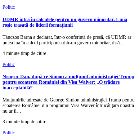
Politic
UDMR intră în calculele pentru un guvern minoritar. Linia
roșie trasată de liderii formațiunii
Tánczos Barna a declarat, într-o conferință de presă, că UDMR ar
putea lua în calcul participarea într-un guvern minoritar, însă…
4 minute timp de citire
Politic
Nicușor Dan, după ce Simion a mulțumit administrației Trump
pentru scoaterea României din Visa Waiver: „O trădare
inacceptabilă”
Mulțumirile adresate de George Simion administrației Trump pentru
scoaterea României din programul Visa Waiver întrucât țara noastră
nu ar fi…
3 minute timp de citire
Politic