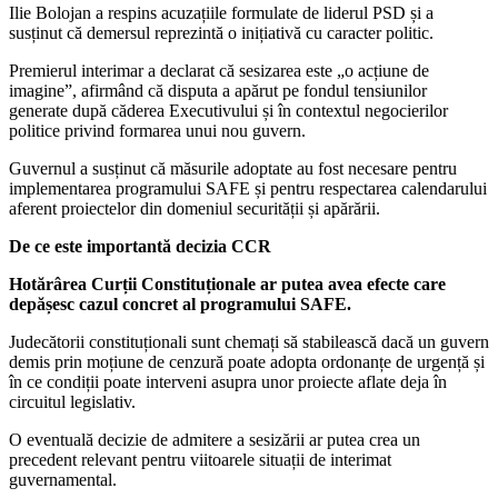
Ilie Bolojan a respins acuzațiile formulate de liderul PSD și a
susținut că demersul reprezintă o inițiativă cu caracter politic.
Premierul interimar a declarat că sesizarea este „o acțiune de
imagine”, afirmând că disputa a apărut pe fondul tensiunilor
generate după căderea Executivului și în contextul negocierilor
politice privind formarea unui nou guvern.
Guvernul a susținut că măsurile adoptate au fost necesare pentru
implementarea programului SAFE și pentru respectarea calendarului
aferent proiectelor din domeniul securității și apărării.
De ce este importantă decizia CCR
Hotărârea Curții Constituționale ar putea avea efecte care
depășesc cazul concret al programului SAFE.
Judecătorii constituționali sunt chemați să stabilească dacă un guvern
demis prin moțiune de cenzură poate adopta ordonanțe de urgență și
în ce condiții poate interveni asupra unor proiecte aflate deja în
circuitul legislativ.
O eventuală decizie de admitere a sesizării ar putea crea un
precedent relevant pentru viitoarele situații de interimat
guvernamental.