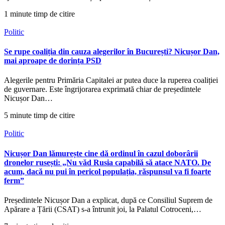
1 minute timp de citire
Politic
Se rupe coaliția din cauza alegerilor în București? Nicușor Dan,
mai aproape de dorința PSD
Alegerile pentru Primăria Capitalei ar putea duce la ruperea coaliției
de guvernare. Este îngrijorarea exprimată chiar de președintele
Nicușor Dan…
5 minute timp de citire
Politic
Nicușor Dan lămurește cine dă ordinul în cazul doborârii
dronelor rusești: „Nu văd Rusia capabilă să atace NATO. De
acum, dacă nu pui în pericol populația, răspunsul va fi foarte
ferm”
Președintele Nicușor Dan a explicat, după ce Consiliul Suprem de
Apărare a Țării (CSAT) s-a întrunit joi, la Palatul Cotroceni,…