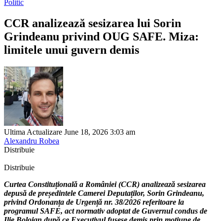
Politic
CCR analizează sesizarea lui Sorin
Grindeanu privind OUG SAFE. Miza:
limitele unui guvern demis
Ultima Actualizare June 18, 2026 3:03 am
Alexandru Robea
Distribuie
Distribuie
Curtea Constituțională a României (CCR) analizează sesizarea
depusă de președintele Camerei Deputaților, Sorin Grindeanu,
privind Ordonanța de Urgență nr. 38/2026 referitoare la
programul SAFE, act normativ adoptat de Guvernul condus de
Ilie Bolojan după ce Executivul fusese demis prin moțiune de