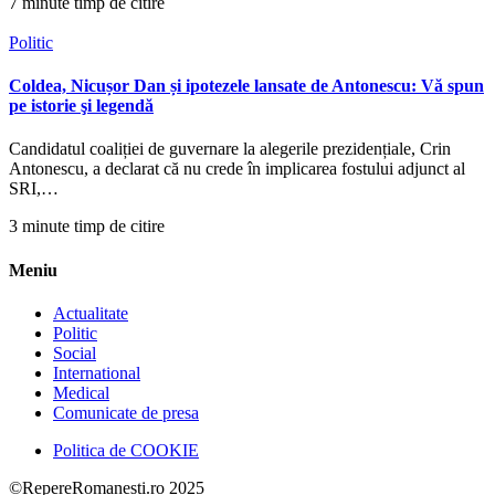
7 minute timp de citire
Politic
Coldea, Nicușor Dan și ipotezele lansate de Antonescu: Vă spun
pe istorie şi legendă
Candidatul coaliției de guvernare la alegerile prezidențiale, Crin
Antonescu, a declarat că nu crede în implicarea fostului adjunct al
SRI,…
3 minute timp de citire
Meniu
Actualitate
Politic
Social
International
Medical
Comunicate de presa
Politica de COOKIE
©RepereRomanesti.ro 2025