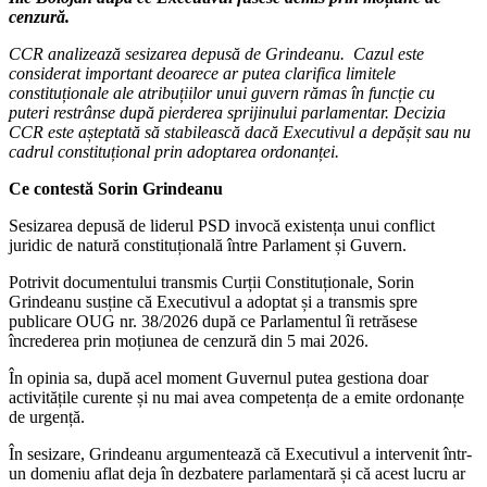
cenzură.
CCR analizează sesizarea depusă de Grindeanu. Cazul este
considerat important deoarece ar putea clarifica limitele
constituționale ale atribuțiilor unui guvern rămas în funcție cu
puteri restrânse după pierderea sprijinului parlamentar. Decizia
CCR este așteptată să stabilească dacă Executivul a depășit sau nu
cadrul constituțional prin adoptarea ordonanței.
Ce contestă Sorin Grindeanu
Sesizarea depusă de liderul PSD invocă existența unui conflict
juridic de natură constituțională între Parlament și Guvern.
Potrivit documentului transmis Curții Constituționale, Sorin
Grindeanu susține că Executivul a adoptat și a transmis spre
publicare OUG nr. 38/2026 după ce Parlamentul îi retrăsese
încrederea prin moțiunea de cenzură din 5 mai 2026.
În opinia sa, după acel moment Guvernul putea gestiona doar
activitățile curente și nu mai avea competența de a emite ordonanțe
de urgență.
În sesizare, Grindeanu argumentează că Executivul a intervenit într-
un domeniu aflat deja în dezbatere parlamentară și că acest lucru ar