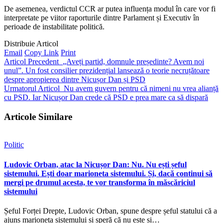
De asemenea, verdictul CCR ar putea influența modul în care vor fi
interpretate pe viitor raporturile dintre Parlament și Executiv în
perioade de instabilitate politică.
Distribuie Articol
Email
Copy Link
Print
Articol Precedent
„Aveți partid, domnule președinte? Avem noi
unul”. Un fost consilier prezidențial lansează o teorie necruțătoare
despre apropierea dintre Nicușor Dan și PSD
Urmatorul Articol
Nu avem guvern pentru că nimeni nu vrea alianță
cu PSD. Iar Nicușor Dan crede că PSD e prea mare ca să dispară
Articole Similare
Politic
Ludovic Orban, atac la Nicușor Dan: Nu. Nu ești șeful
sistemului. Ești doar marioneta sistemului. Și, dacă continui să
mergi pe drumul acesta, te vor transforma în măscăriciul
sistemului
Șeful Forței Drepte, Ludovic Orban, spune despre șeful statului că a
ajuns marioneta sistemului și speră că nu este și…