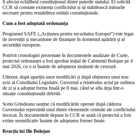
fi afectat echilibrul constituțional dintre puterile statului. El solicită
CCR să constate existența conflictului și să stabilească măsurile
necesare pentru restabilirea ordinii constituționale.
Cum a fost adoptată ordonanța
Programul SAFE („Acțiunea pentru securitatea Europei”) este legat
de investiții și mecanisme de finanțare în domeniul apărării și al
securității europene.
Potrivit cronologiei prezentate în documentele analizate de Curte,
proiectul ordonanței a fost aprobat inițial de Cabinetul Bolojan pe 4
mai 2026, cu o zi înainte de adoptarea moțiunii de cenzură.
Ulterior, după apariția unor modificări și după obținerea unui nou
aviz al Consiliului Legislativ, Guvernul a reintrodus actul pe ordinea
de zi și a adoptat forma finală pe 8 mai, când se afla deja într-o
situație constituțională diferită.
Sorin Grindeanu susține că modificările operate după căderea
Guvernului reprezintă unul dintre elementele centrale ale conflictului
invocat. În documentele depuse la CCR se arată că proiectul a fost
extins semnificativ înainte de adoptarea formei finale.
Reacția lui Ilie Bolojan