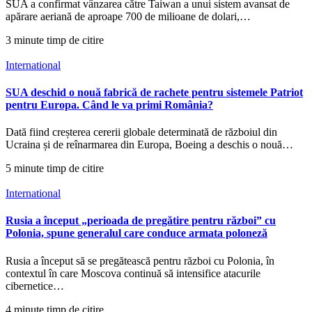
SUA a confirmat vânzarea către Taiwan a unui sistem avansat de
apărare aeriană de aproape 700 de milioane de dolari,…
3 minute timp de citire
International
SUA deschid o nouă fabrică de rachete pentru sistemele Patriot
pentru Europa. Când le va primi România?
Dată fiind creșterea cererii globale determinată de războiul din
Ucraina și de reînarmarea din Europa, Boeing a deschis o nouă…
5 minute timp de citire
International
Rusia a început „perioada de pregătire pentru război” cu
Polonia, spune generalul care conduce armata poloneză
Rusia a început să se pregătească pentru război cu Polonia, în
contextul în care Moscova continuă să intensifice atacurile
cibernetice…
4 minute timp de citire