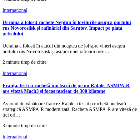
International
Ucraina a folosit rachete Neptun în loviturile asupra portului
rus Novorosiisk și rafinăriei din Saratov. Impact pe piața
petrolului
Ucraina a folosit în atacul din noaptea de joi spre vineri asupra
portului rus Novorosiisk și asupra unei rafinării ruse…
2 minute timp de citire
International
Franța, test cu rachetă nucleară de pe un Rafale. ASMPA-R
are viteză Mach3 și focos nuclear de 300 kilotone
Avionul de vânătoare francez Rafale a testat o rachetă nucleară
strategică ASMPA-R modernizată. Racheta ASMPA-R are viteză de
trei ori…
3 minute timp de citire
International