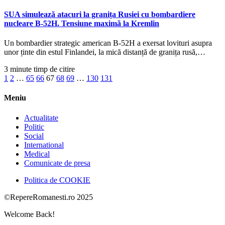
SUA simulează atacuri la granița Rusiei cu bombardiere
nucleare B-52H. Tensiune maximă la Kremlin
Un bombardier strategic american B-52H a exersat lovituri asupra
unor ținte din estul Finlandei, la mică distanță de granița rusă,…
3 minute timp de citire
1
2
…
65
66
67
68
69
…
130
131
Meniu
Actualitate
Politic
Social
International
Medical
Comunicate de presa
Politica de COOKIE
©RepereRomanesti.ro 2025
Welcome Back!