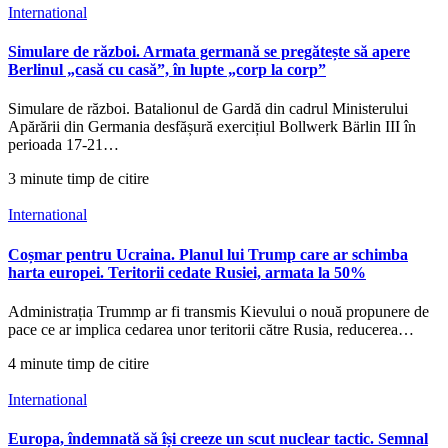
International
Simulare de război. Armata germană se pregătește să apere
Berlinul „casă cu casă”, în lupte „corp la corp”
Simulare de război. Batalionul de Gardă din cadrul Ministerului
Apărării din Germania desfășură exercițiul Bollwerk Bärlin III în
perioada 17-21…
3 minute timp de citire
International
Coșmar pentru Ucraina. Planul lui Trump care ar schimba
harta europei. Teritorii cedate Rusiei, armata la 50%
Administrația Trummp ar fi transmis Kievului o nouă propunere de
pace ce ar implica cedarea unor teritorii către Rusia, reducerea…
4 minute timp de citire
International
Europa, îndemnată să își creeze un scut nuclear tactic. Semnal