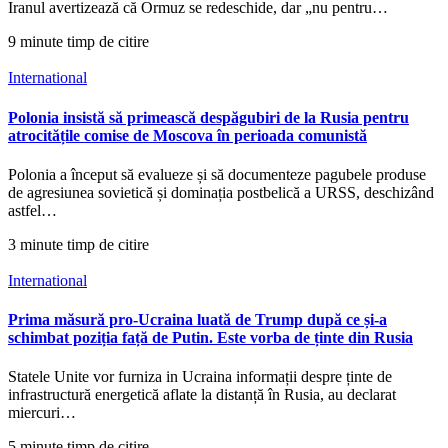
Iranul avertizează că Ormuz se redeschide, dar „nu pentru…
9 minute timp de citire
International
Polonia insistă să primească despăgubiri de la Rusia pentru
atrocitățile comise de Moscova în perioada comunistă
Polonia a început să evalueze și să documenteze pagubele produse
de agresiunea sovietică și dominația postbelică a URSS, deschizând
astfel…
3 minute timp de citire
International
Prima măsură pro-Ucraina luată de Trump după ce și-a
schimbat poziția față de Putin. Este vorba de ținte din Rusia
Statele Unite vor furniza in Ucraina informații despre ținte de
infrastructură energetică aflate la distanță în Rusia, au declarat
miercuri…
5 minute timp de citire