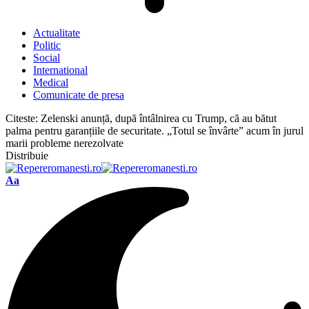
Actualitate
Politic
Social
International
Medical
Comunicate de presa
Citeste:
Zelenski anunță, după întâlnirea cu Trump, că au bătut
palma pentru garanțiile de securitate. „Totul se învârte” acum în jurul
marii probleme nerezolvate
Distribuie
Font
Aa
Resizer