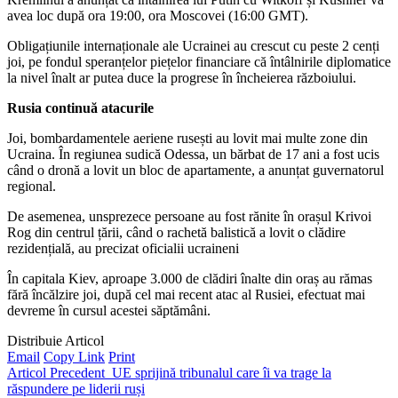
avea loc după ora 19:00, ora Moscovei (16:00 GMT).
Obligațiunile internaționale ale Ucrainei au crescut cu peste 2 cenți
joi, pe fondul speranțelor piețelor financiare că întâlnirile diplomatice
la nivel înalt ar putea duce la progrese în încheierea războiului.
Rusia continuă atacurile
Joi, bombardamentele aeriene rusești au lovit mai multe zone din
Ucraina. În regiunea sudică Odessa, un bărbat de 17 ani a fost ucis
când o dronă a lovit un bloc de apartamente, a anunțat guvernatorul
regional.
De asemenea, unsprezece persoane au fost rănite în orașul Krivoi
Rog din centrul țării, când o rachetă balistică a lovit o clădire
rezidențială, au precizat oficialii ucraineni
În capitala Kiev, aproape 3.000 de clădiri înalte din oraș au rămas
fără încălzire joi, după cel mai recent atac al Rusiei, efectuat mai
devreme în cursul acestei săptămâni.
Distribuie Articol
Email
Copy Link
Print
Articol Precedent
UE sprijină tribunalul care îi va trage la
răspundere pe liderii ruși