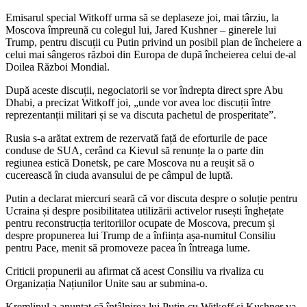
Emisarul special Witkoff urma să se deplaseze joi, mai târziu, la
Moscova împreună cu colegul lui, Jared Kushner – ginerele lui
Trump, pentru discuții cu Putin privind un posibil plan de încheiere a
celui mai sângeros război din Europa de după încheierea celui de-al
Doilea Război Mondial.
După aceste discuții, negociatorii se vor îndrepta direct spre Abu
Dhabi, a precizat Witkoff joi, „unde vor avea loc discuții între
reprezentanții militari și se va discuta pachetul de prosperitate”.
Rusia s-a arătat extrem de rezervată față de eforturile de pace
conduse de SUA, cerând ca Kievul să renunțe la o parte din
regiunea estică Donetsk, pe care Moscova nu a reușit să o
cucerească în ciuda avansului de pe câmpul de luptă.
Putin a declarat miercuri seară că vor discuta despre o soluție pentru
Ucraina și despre posibilitatea utilizării activelor rusești înghețate
pentru reconstrucția teritoriilor ocupate de Moscova, precum și
despre propunerea lui Trump de a înființa așa-numitul Consiliu
pentru Pace, menit să promoveze pacea în întreaga lume.
Criticii propunerii au afirmat că acest Consiliu va rivaliza cu
Organizația Națiunilor Unite sau ar submina-o.
Kremlinul a anunțat că întâlnirea lui Putin cu Witkoff și Kushner va