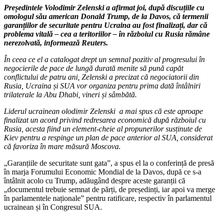
Președintele Volodimir Zelenski a afirmat joi, după discuțiile cu
omologul său american Donald Trump, de la Davos, că termenii
garanțiilor de securitate pentru Ucraina au fost finalizați, dar că
problema vitală – cea a teritoriilor – în războiul cu Rusia rămâne
nerezolvată, informează Reuters.
În ceea ce el a catalogat drept un semnal pozitiv al progresului în
negocierile de pace de lungă durată menite să pună capăt
conflictului de patru ani, Zelenski a precizat că negociatorii din
Rusia, Ucraina și SUA vor organiza pentru prima dată întâlniri
trilaterale la Abu Dhabi, vineri și sâmbătă.
Liderul ucrainean olodimir Zelenski a mai spus că este aproape
finalizat un acord privind redresarea economică după războiul cu
Rusia, acesta fiind un element-cheie al propunerilor susținute de
Kiev pentru a respinge un plan de pace anterior al SUA, considerat
că favoriza în mare măsură Moscova.
„Garanțiile de securitate sunt gata”, a spus el la o conferință de presă
în marja Forumului Economic Mondial de la Davos, după ce s-a
întâlnit acolo cu Trump, adăugând despre aceste garanții că
„documentul trebuie semnat de părți, de președinți, iar apoi va merge
în parlamentele naționale” pentru ratificare, respectiv în parlamentul
ucrainean și în Congresul SUA.