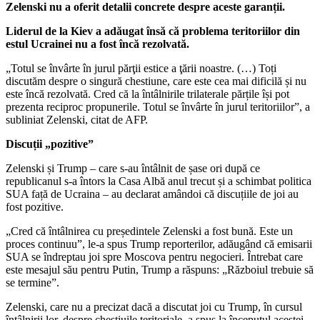
Zelenski nu a oferit detalii concrete despre aceste garanții.
Liderul de la Kiev a adăugat însă că problema teritoriilor din
estul Ucrainei nu a fost încă rezolvată.
„Totul se învârte în jurul părţii estice a ţării noastre. (…) Toți
discutăm despre o singură chestiune, care este cea mai dificilă și nu
este încă rezolvată. Cred că la întâlnirile trilaterale părțile își pot
prezenta reciproc propunerile. Totul se învârte în jurul teritoriilor”, a
subliniat Zelenski, citat de AFP.
Discuții „pozitive”
Zelenski și Trump – care s-au întâlnit de șase ori după ce
republicanul s-a întors la Casa Albă anul trecut și a schimbat politica
SUA față de Ucraina – au declarat amândoi că discuțiile de joi au
fost pozitive.
„Cred că întâlnirea cu președintele Zelenski a fost bună. Este un
proces continuu”, le-a spus Trump reporterilor, adăugând că emisarii
SUA se îndreptau joi spre Moscova pentru negocieri. Întrebat care
este mesajul său pentru Putin, Trump a răspuns: „Războiul trebuie să
se termine”.
Zelenski, care nu a precizat dacă a discutat joi cu Trump, în cursul
întâlnirii lor, despre chestiuile teritoriale, a spus la începutul acestei