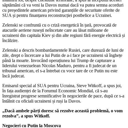
săptămâni că va veni la Davos numai dacă va putea semna acorduri
cu președintele american privind garanțiile de securitate oferite de
SUA și pentru finanțarea reconstrucției postbelice a Ucrainei.
Zelenski se confruntă cu o criză energetică în țară, provocată de
atacurile aeriene rusești neîncetate care au lăsat milioane de
ucraineni din capitala Kiev și din alte regiuni fără energie electrică și
încălzire.
Zelenski a descris bombardamentele Rusiei, care durează de luni de
zile, drept o încercare a lui Putin de a-i face pe ucraineni să înghețe
până la moarte. Invocând operațiunea lui Trump de capturare a
liderului venezuelean Nicolas Maduro, pentru a fi judecat de un
tribunal american, el s-a întrebat cu voce tare de ce Putin nu este
încă judecat.
Emisarul special al SUA pentru Ucraina, Steve Witkoff, a spus joi,
în fața audienței de la Forumul Economic Mondial, că s-au
înregistrat progrese semnificative în negocierile de pace, după ce s-a
întâlnit cu oficiali ucraineni și ruși la Davos.
„Dacă ambele părți doresc să rezolve această problemă, o vom
rezolva”, a spus Witkoff.
Negocieri cu Putin la Moscova