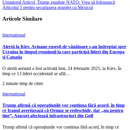
Urmatorul Articol
Trump zguduie NATO: Vrea să folosească
Articolul 5 pentru securizarea graniței cu Mexicul
Articole Similare
International
Alertă la Kiev. Avioane rusești de vânătoare s-au îndreptat spre
Ucraina în timpul reuniunii la care participă lideri din Europa
și Canada
O alertă aeriană a fost activată luni, 24 februarie 2025, la Kiev, în
timp ce 13 lideri occidentali se află…
2 minute timp de citire
International
Trump afirmă că operațiunile vor continua fără acord, în timp
ce Iranul avertizează că Ormuz se redeschide, dar „nu pentru
tine”. Atacuri afectează infrastructuri din Golf
Trump afirmă că operațiunile vor continua fără acord, în timp ce