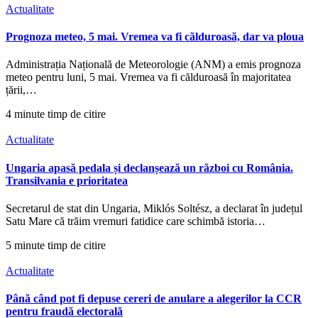
Actualitate
Prognoza meteo, 5 mai. Vremea va fi călduroasă, dar va ploua
Administrația Națională de Meteorologie (ANM) a emis prognoza
meteo pentru luni, 5 mai. Vremea va fi călduroasă în majoritatea
țării,…
4 minute timp de citire
Actualitate
Ungaria apasă pedala și declanșează un război cu România.
Transilvania e prioritatea
Secretarul de stat din Ungaria, Miklós Soltész, a declarat în județul
Satu Mare că trăim vremuri fatidice care schimbă istoria…
5 minute timp de citire
Actualitate
Până când pot fi depuse cereri de anulare a alegerilor la CCR
pentru fraudă electorală