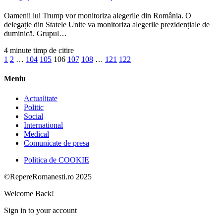
Oamenii lui Trump vor monitoriza alegerile din România. O
delegație din Statele Unite va monitoriza alegerile prezidențiale de
duminică. Grupul…
4 minute timp de citire
1
2
…
104
105
106
107
108
…
121
122
Meniu
Actualitate
Politic
Social
International
Medical
Comunicate de presa
Politica de COOKIE
©RepereRomanesti.ro 2025
Welcome Back!
Sign in to your account