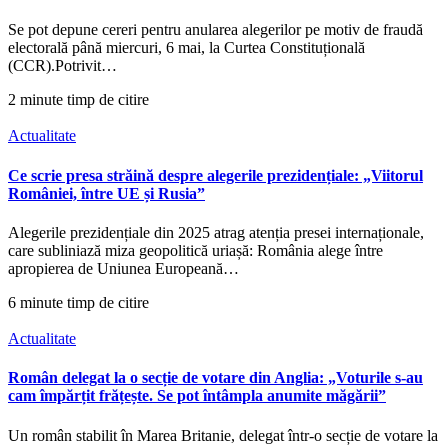
Se pot depune cereri pentru anularea alegerilor pe motiv de fraudă
electorală până miercuri, 6 mai, la Curtea Constituțională
(CCR).Potrivit…
2 minute timp de citire
Actualitate
Ce scrie presa străină despre alegerile prezidențiale: „Viitorul
României, între UE și Rusia”
Alegerile prezidențiale din 2025 atrag atenția presei internaționale,
care subliniază miza geopolitică uriașă: România alege între
apropierea de Uniunea Europeană…
6 minute timp de citire
Actualitate
Român delegat la o secție de votare din Anglia: „Voturile s-au
cam împărțit frățește. Se pot întâmpla anumite măgării”
Un român stabilit în Marea Britanie, delegat într-o secție de votare la