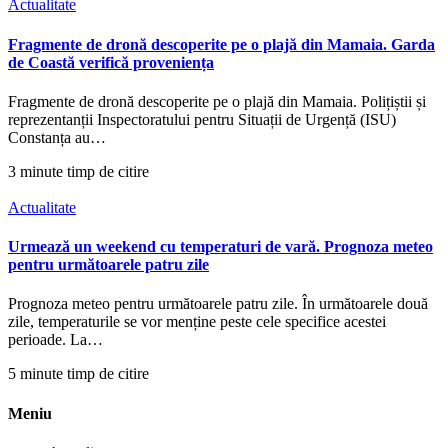
Actualitate
Fragmente de dronă descoperite pe o plajă din Mamaia. Garda
de Coastă verifică proveniența
Fragmente de dronă descoperite pe o plajă din Mamaia. Polițiștii și
reprezentanții Inspectoratului pentru Situații de Urgență (ISU)
Constanța au…
3 minute timp de citire
Actualitate
Urmează un weekend cu temperaturi de vară. Prognoza meteo
pentru următoarele patru zile
Prognoza meteo pentru următoarele patru zile. În următoarele două
zile, temperaturile se vor menține peste cele specifice acestei
perioade. La…
5 minute timp de citire
Meniu