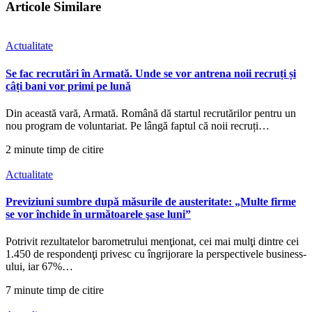
Articole Similare
Actualitate
Se fac recrutări în Armată. Unde se vor antrena noii recruți și
câți bani vor primi pe lună
Din această vară, Armată. Română dă startul recrutărilor pentru un
nou program de voluntariat. Pe lângă faptul că noii recruți…
2 minute timp de citire
Actualitate
Previziuni sumbre după măsurile de austeritate: „Multe firme
se vor închide în următoarele şase luni”
Potrivit rezultatelor barometrului menţionat, cei mai mulţi dintre cei
1.450 de respondenţi privesc cu îngrijorare la perspectivele business-
ului, iar 67%…
7 minute timp de citire