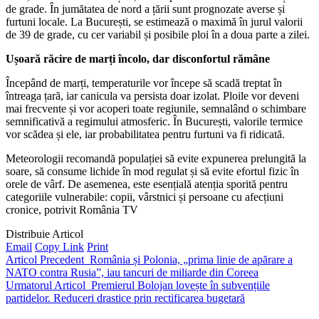
de grade. În jumătatea de nord a țării sunt prognozate averse și
furtuni locale. La București, se estimează o maximă în jurul valorii
de 39 de grade, cu cer variabil și posibile ploi în a doua parte a zilei.
Ușoară răcire de marți încolo, dar disconfortul rămâne
Începând de marți, temperaturile vor începe să scadă treptat în
întreaga țară, iar canicula va persista doar izolat. Ploile vor deveni
mai frecvente și vor acoperi toate regiunile, semnalând o schimbare
semnificativă a regimului atmosferic. În București, valorile termice
vor scădea și ele, iar probabilitatea pentru furtuni va fi ridicată.
Meteorologii recomandă populației să evite expunerea prelungită la
soare, să consume lichide în mod regulat și să evite efortul fizic în
orele de vârf. De asemenea, este esențială atenția sporită pentru
categoriile vulnerabile: copii, vârstnici și persoane cu afecțiuni
cronice, potrivit România TV
Distribuie Articol
Email
Copy Link
Print
Articol Precedent
România și Polonia, „prima linie de apărare a
NATO contra Rusia”, iau tancuri de miliarde din Coreea
Urmatorul Articol
Premierul Bolojan lovește în subvențiile
partidelor. Reduceri drastice prin rectificarea bugetară