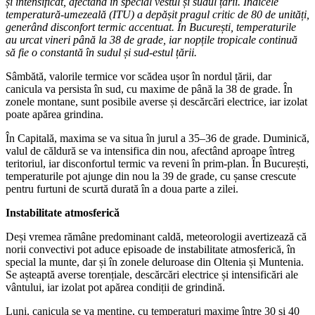
și intensificat, afectând în special vestul și sudul țării. Indicele
temperatură-umezeală (ITU) a depășit pragul critic de 80 de unități,
generând disconfort termic accentuat. În București, temperaturile
au urcat vineri până la 38 de grade, iar nopțile tropicale continuă
să fie o constantă în sudul și sud-estul țării.
Sâmbătă, valorile termice vor scădea ușor în nordul țării, dar
canicula va persista în sud, cu maxime de până la 38 de grade. În
zonele montane, sunt posibile averse și descărcări electrice, iar izolat
poate apărea grindina.
În Capitală, maxima se va situa în jurul a 35–36 de grade. Duminică,
valul de căldură se va intensifica din nou, afectând aproape întreg
teritoriul, iar disconfortul termic va reveni în prim-plan. În București,
temperaturile pot ajunge din nou la 39 de grade, cu șanse crescute
pentru furtuni de scurtă durată în a doua parte a zilei.
Instabilitate atmosferică
Deși vremea rămâne predominant caldă, meteorologii avertizează că
norii convectivi pot aduce episoade de instabilitate atmosferică, în
special la munte, dar și în zonele deluroase din Oltenia și Muntenia.
Se așteaptă averse torențiale, descărcări electrice și intensificări ale
vântului, iar izolat pot apărea condiții de grindină.
Luni, canicula se va menține, cu temperaturi maxime între 30 și 40